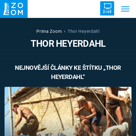
ŽIVĚ
Trendy:
ZRÁDCI
UFO
DRUHÁ SVĚTOVÁ VÁLKA
Prima Zoom
Thor Heyerdahl
THOR HEYERDAHL
ZÁHADY
VETŘELCI DÁVNOVĚKU
NEJNOVĚJŠÍ ČLÁNKY KE ŠTÍTKU „THOR
HEYERDAHL“
Témata
Témata
Pořady
TV Program