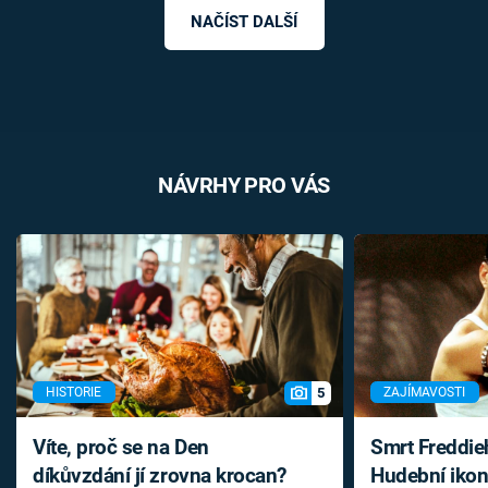
NAČÍST DALŠÍ
NÁVRHY PRO VÁS
5
HISTORIE
ZAJÍMAVOSTI
Víte, proč se na Den
Smrt Freddie
díkůvzdání jí zrovna krocan?
Hudební ikon