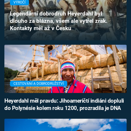
VÝROČÍ
Časopis
Legendární dobrodruh Heyerdahl byl
Sledujte prima+
dlouho za blázna, všem ale vytřel zrak.
Kontakty měl až v Česku
Přihlášení
Sledujte nás
CESTOVÁNÍ A DOBRODRUŽSTVÍ
Heyerdahl měl pravdu: Jihoameričtí indiáni dopluli
do Polynésie kolem roku 1200, prozradila je DNA