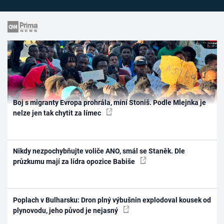
Boj s migranty Evropa prohrála, míní Stoniš. Podle Mlejnka je
nelze jen tak chytit za límec
Nikdy nezpochybňujte voliče ANO, smál se Staněk. Dle
průzkumu mají za lídra opozice Babiše
Poplach v Bulharsku: Dron plný výbušnin explodoval kousek od
plynovodu, jeho původ je nejasný