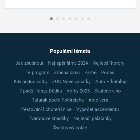
Populární témata
Jak zhubnout
Nejlepší filmy 2024
Nejlepší horory
TV program
Změna času
Partie
Počasí
Kdy budou volby
ZOO Nové začátky
Auto – katalog
7 pádů Honzy Dědka
Volby 2025
Svařené víno
Tatarák podle Pohlreicha
Aloe vera
Pěstování lichořeřišnice
Výpočet ascendentu
Tvarohové knedlíky
Nejlepší palačinky
Švestkový koláč