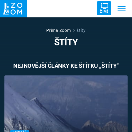
ŽIVĚ
Trendy:
ZRÁDCI
UFO
DRUHÁ SVĚTOVÁ VÁLKA
Prima Zoom
štíty
ŠTÍTY
ZÁHADY
VETŘELCI DÁVNOVĚKU
NEJNOVĚJŠÍ ČLÁNKY KE ŠTÍTKU „ŠTÍTY“
Témata
Témata
Pořady
TV Program