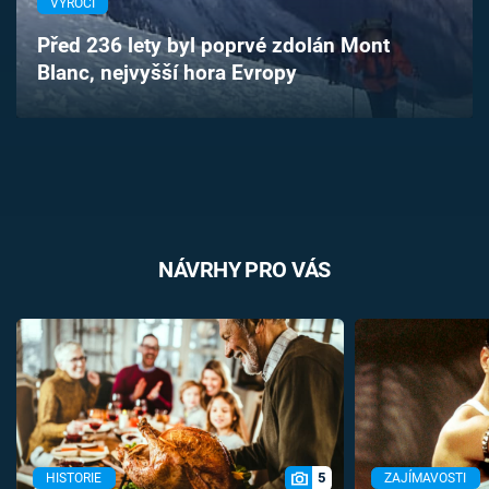
VÝROČÍ
Časopis
Před 236 lety byl poprvé zdolán Mont
Blanc, nejvyšší hora Evropy
Sledujte prima+
Přihlášení
Sledujte nás
NÁVRHY PRO VÁS
5
HISTORIE
ZAJÍMAVOSTI