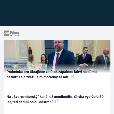
Podmínka pro Ukrajince za útok zápalnou lahví na dům s
dětmi? Tejc zvažuje mimořádný zásah
Na „Švarcenberský“ kanál už neodbočíte. Chyba vydržela 30
let, teď ceduli celou odstraní