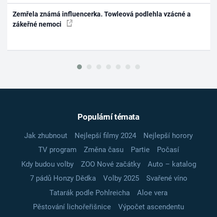
Zemřela známá influencerka. Towleová podlehla vzácné a
zákeřné nemoci
Populární témata
Jak zhubnout
Nejlepší filmy 2024
Nejlepší horory
TV program
Změna času
Partie
Počasí
Kdy budou volby
ZOO Nové začátky
Auto – katalog
7 pádů Honzy Dědka
Volby 2025
Svařené víno
Tatarák podle Pohlreicha
Aloe vera
Pěstování lichořeřišnice
Výpočet ascendentu