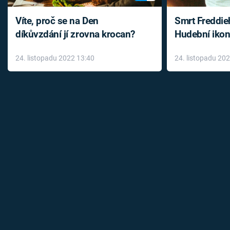
Víte, proč se na Den
Smrt Freddie
díkůvzdání jí zrovna krocan?
Hudební ikon
až do konce 
24. listopadu 2022 13:40
24. listopadu 20
léky