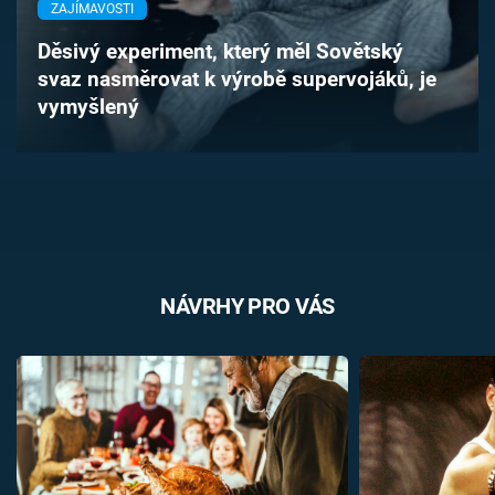
ZAJÍMAVOSTI
Časopis
Děsivý experiment, který měl Sovětský
Sledujte prima+
svaz nasměrovat k výrobě supervojáků, je
vymyšlený
Přihlášení
Sledujte nás
NÁVRHY PRO VÁS