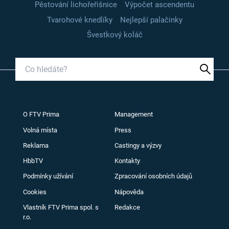
Pěstování lichořeřišnice
Výpočet ascendentu
Tvarohové knedlíky
Nejlepší palačinky
Švestkový koláč
O FTV Prima
Management
Volná místa
Press
Reklama
Castingy a výzvy
HbbTV
Kontakty
Podmínky užívání
Zpracování osobních údajů
Cookies
Nápověda
Vlastník FTV Prima spol. s
Redakce
r.o.