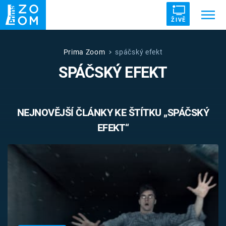
ŽIVĚ
Trendy:
ZRÁDCI
UFO
DRUHÁ SVĚTOVÁ VÁLKA
Prima Zoom
spáčský efekt
SPÁČSKÝ EFEKT
ZÁHADY
VETŘELCI DÁVNOVĚKU
NEJNOVĚJŠÍ ČLÁNKY KE ŠTÍTKU „SPÁČSKÝ
EFEKT“
Témata
Témata
Pořady
TV Program