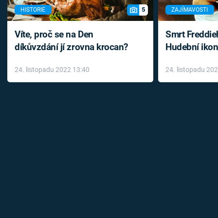
5
HISTORIE
ZAJÍMAVOSTI
Víte, proč se na Den
Smrt Freddie
díkůvzdání jí zrovna krocan?
Hudební ikon
až do konce 
24. listopadu 2022 13:40
24. listopadu 20
léky