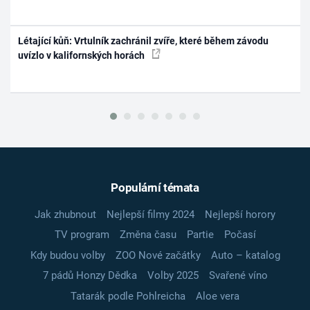
Létající kůň: Vrtulník zachránil zvíře, které během závodu
uvízlo v kalifornských horách
Populární témata
Jak zhubnout
Nejlepší filmy 2024
Nejlepší horory
TV program
Změna času
Partie
Počasí
Kdy budou volby
ZOO Nové začátky
Auto – katalog
7 pádů Honzy Dědka
Volby 2025
Svařené víno
Tatarák podle Pohlreicha
Aloe vera