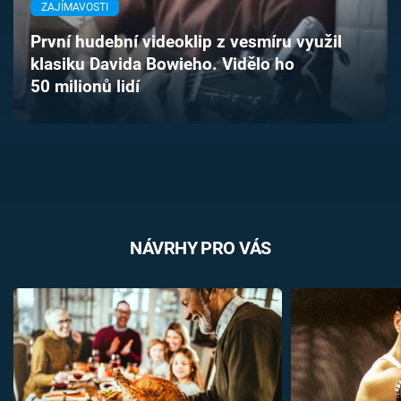
ZAJÍMAVOSTI
Časopis
První hudební videoklip z vesmíru využil
Sledujte prima+
klasiku Davida Bowieho. Vidělo ho
50 milionů lidí
Přihlášení
Sledujte nás
NÁVRHY PRO VÁS