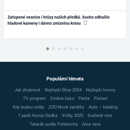
Zatopené vesnice i hrůzy našich předků. Sucho odhalilo
hladové kameny i dávno zmizelou krásu
Populární témata
Jak zhubnout
Nejlepší filmy 2024
Nejlepší horory
TV program
Změna času
Partie
Počasí
Kdy budou volby
ZOO Nové začátky
Auto – katalog
7 pádů Honzy Dědka
Volby 2025
Svařené víno
Tatarák podle Pohlreicha
Aloe vera