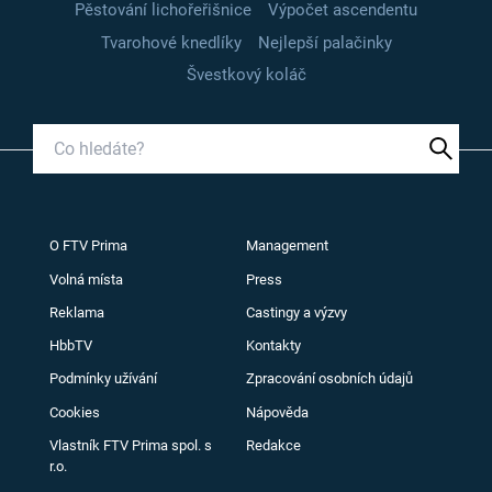
Pěstování lichořeřišnice
Výpočet ascendentu
Tvarohové knedlíky
Nejlepší palačinky
Švestkový koláč
O FTV Prima
Management
Volná místa
Press
Reklama
Castingy a výzvy
HbbTV
Kontakty
Podmínky užívání
Zpracování osobních údajů
Cookies
Nápověda
Vlastník FTV Prima spol. s
Redakce
r.o.