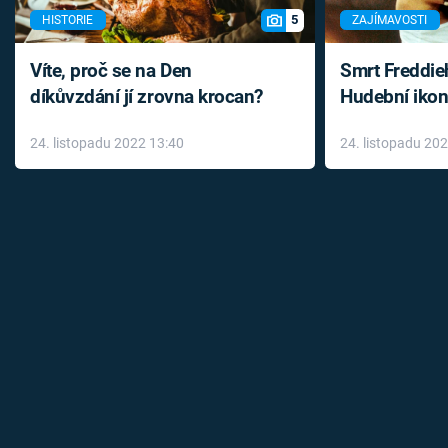
5
HISTORIE
ZAJÍMAVOSTI
Víte, proč se na Den
Smrt Freddie
díkůvzdání jí zrovna krocan?
Hudební ikon
až do konce 
24. listopadu 2022 13:40
24. listopadu 20
léky