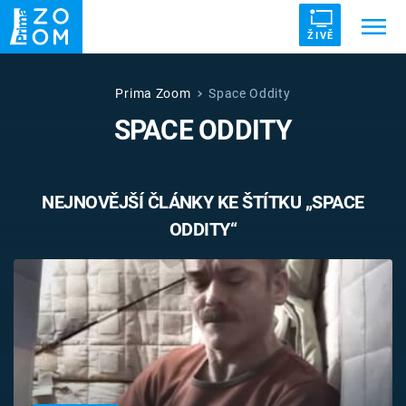
ŽIVĚ
Trendy:
ZRÁDCI
UFO
DRUHÁ SVĚTOVÁ VÁLKA
Prima Zoom
Space Oddity
SPACE ODDITY
ZÁHADY
VETŘELCI DÁVNOVĚKU
NEJNOVĚJŠÍ ČLÁNKY KE ŠTÍTKU „SPACE
ODDITY“
Témata
Témata
Pořady
TV Program