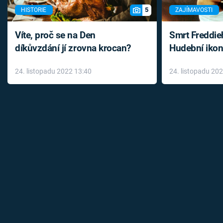
5
HISTORIE
ZAJÍMAVOSTI
Víte, proč se na Den
Smrt Freddie
díkůvzdání jí zrovna krocan?
Hudební ikon
až do konce 
24. listopadu 2022 13:40
24. listopadu 20
léky