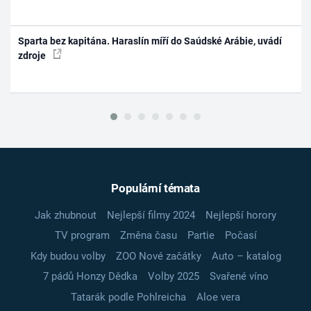
Sparta bez kapitána. Haraslín míří do Saúdské Arábie, uvádí
zdroje
Populární témata
Jak zhubnout
Nejlepší filmy 2024
Nejlepší horory
TV program
Změna času
Partie
Počasí
Kdy budou volby
ZOO Nové začátky
Auto – katalog
7 pádů Honzy Dědka
Volby 2025
Svařené víno
Tatarák podle Pohlreicha
Aloe vera