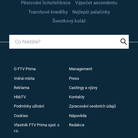
Pěstování lichořeřišnice
Výpočet ascendentu
Tvarohové knedlíky
Nejlepší palačinky
Švestkový koláč
O FTV Prima
Management
Volná místa
Press
Reklama
Castingy a výzvy
HbbTV
Kontakty
Podmínky užívání
Zpracování osobních údajů
Cookies
Nápověda
Vlastník FTV Prima spol. s
Redakce
r.o.