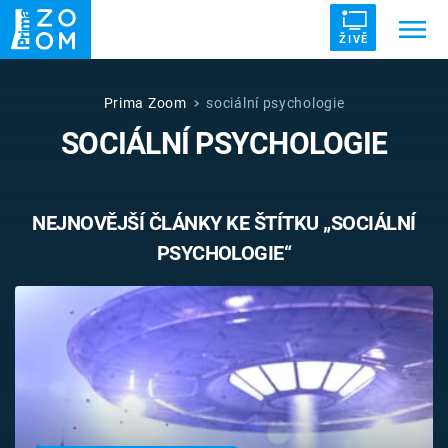
ŽIVĚ
Trendy:
ZRÁDCI
UFO
DRUHÁ SVĚTOVÁ VÁLKA
Prima Zoom
sociální psychologie
SOCIÁLNÍ PSYCHOLOGIE
ZÁHADY
VETŘELCI DÁVNOVĚKU
NEJNOVĚJŠÍ ČLÁNKY KE ŠTÍTKU „SOCIÁLNÍ
PSYCHOLOGIE“
Témata
Témata
Pořady
TV Program