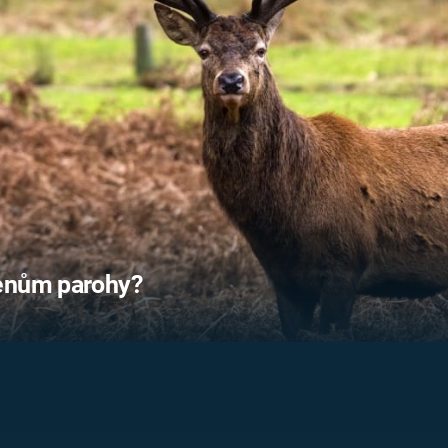
FILMY VERS
REALITA
UFO A
MIMOZEMŠŤANÉ
HORORY VE
REALITA
UTAJENÉ PŘÍBĚHY
ČESKÝCH DĚJIN
OPTICKÉ ILU
KLAMY
ALTERNATIVNÍ
HISTORIE
lenům parohy?