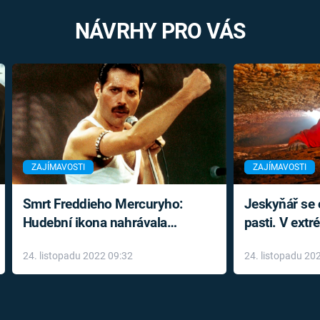
NÁVRHY PRO VÁS
ZAJÍMAVOSTI
ZAJÍMAVOSTI
Smrt Freddieho Mercuryho:
Jeskyňář se c
Hudební ikona nahrávala
pasti. V ext
až do konce života a odmítala
prožil noční
24. listopadu 2022 09:32
24. listopadu 20
léky
klaustrofobi