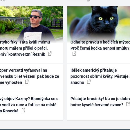
rtyho frky: Táta kvůli mému
Odhalte pravdu o kočičích mýtec
oru málem přišel o práci,
Proč černá kočka nenosí smůlu?
práví kontroverzní Řezník
per Vercetti vyfasoval na
Ibišek americký přitahuje
vensku 5 let vězení, pak bude ze
pozornost obřími květy. Pěstuje 
mě vyhoštěn
snadno
vý objev Kazmy? Blondýnka se s
Pěstujte brusinky! Na co je dobr
 vodí za ruce a fotí se na místě
hořce kyselé červené ovoce?
ko Rosecká