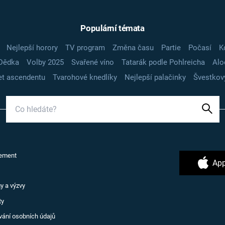
Populární témata
Nejlepší horory
TV program
Změna času
Partie
Počasí
K
Dědka
Volby 2025
Svařené víno
Tatarák podle Pohlreicha
Alo
t ascendentu
Tvarohové knedlíky
Nejlepší palačinky
Švestkov
ement
App
y a výzvy
ty
vání osobních údajů