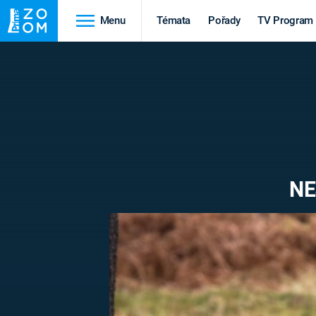
Menu
Témata
Pořady
TV Program
Cestování
Historie
HRADY A ZÁMKY
VIKINGOVÉ
HEDVÁBNÁ STEZKA
EPIDEMIE A
PANDEMIE
PŘÍRODA
NE
STAROVĚKÝ EGYPT
Druhá
Výročí
světová válka