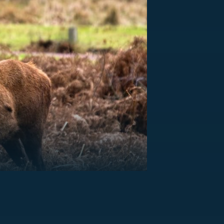
US
RSUS
ZE A