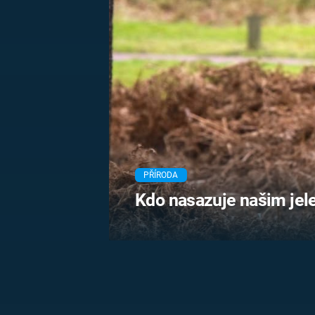
MARIE TEREZIE
ADOLF HITLER
NAPOLEON
BONAPARTE
ATENTÁT NA
REINHARDA
BRITSKÁ
HEYDRICHA
KRÁLOVSKÁ
RODINA
PRVNÍ SVĚTOVÁ
VÁLKA
PŘÍRODA
Kdo nasazuje našim je