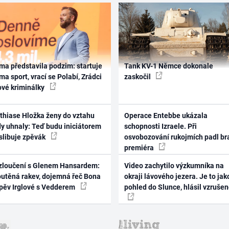
ma představila podzim: startuje
Tank KV-1 Němce dokonale
ma sport, vrací se Polabí, Zrádci
zaskočil
ové kriminálky
thiase Hložka ženy do vztahu
Operace Entebbe ukázala
dy uhnaly: Teď budu iniciátorem
schopnosti Izraele. Při
 slibuje zpěvák
osvobozování rukojmích padl br
premiéra
zloučení s Glenem Hansardem:
Video zachytilo výzkumníka na
outěná rakev, dojemná řeč Bona
okraji lávového jezera. Je to jak
zpěv Irglové s Vedderem
pohled do Slunce, hlásil vzruše