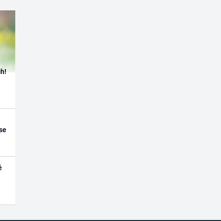
h!
se
é