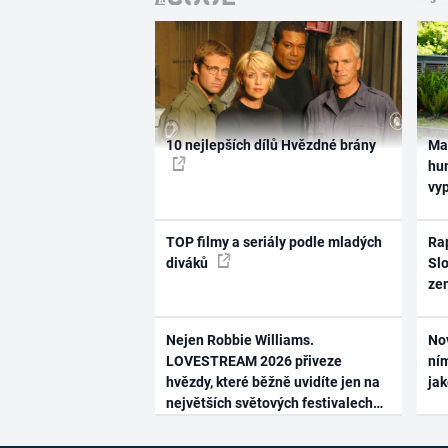
10 nejlepších dílů Hvězdné brány
Ma
hum
vy
TOP filmy a seriály podle mladých
Rap
diváků
Slo
ze
Nejen Robbie Williams.
No
LOVESTREAM 2026 přiveze
ním
hvězdy, které běžně uvidíte jen na
ja
největších světových festivalech