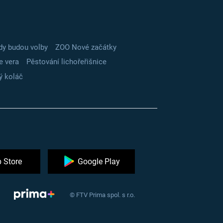
dy budou volby
ZOO Nové začátky
e vera
Pěstování lichořeřišnice
ý koláč
 Store
Google Play
© FTV Prima spol. s r.o.