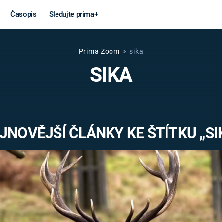
Časopis
Sledujte prima+
Prima Zoom
sika
Věda a
Války
SIKA
technika
STUDENÁ V
KORONAVIRUS
VÁLKA VE
VIETNAMU
VESMÍR
JNOVĚJŠÍ ČLÁNKY KE ŠTÍTKU „SI
VÁLEČNÉ FI
MARS
SERIÁLY
Záhady a
Zajímav
konspirace