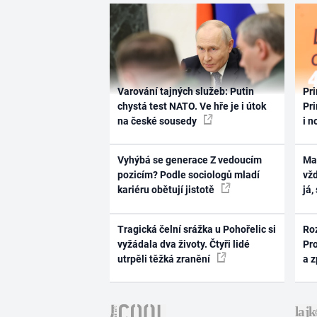
Varování tajných služeb: Putin
Pri
chystá test NATO. Ve hře je i útok
Pri
na české sousedy
i n
Vyhýbá se generace Z vedoucím
Ma
pozicím? Podle sociologů mladí
vž
kariéru obětují jistotě
já,
Tragická čelní srážka u Pohořelic si
Ro
vyžádala dva životy. Čtyři lidé
Pr
utrpěli těžká zranění
a 