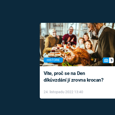
5
HISTORIE
Víte, proč se na Den
díkůvzdání jí zrovna krocan?
24. listopadu 2022 13:40