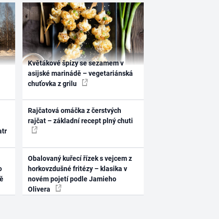
Květákové špízy se sezamem v
asijské marinádě – vegetariánská
chuťovka z grilu
Rajčatová omáčka z čerstvých
rajčat – základní recept plný chuti
atr
Obalovaný kuřecí řízek s vejcem z
o
horkovzdušné fritézy – klasika v
ně
novém pojetí podle Jamieho
Olivera