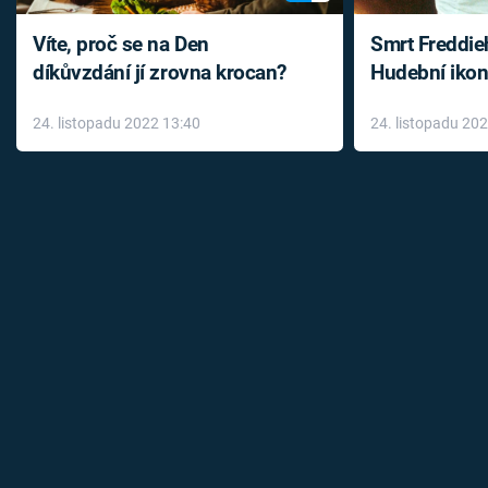
Víte, proč se na Den
Smrt Freddie
díkůvzdání jí zrovna krocan?
Hudební ikon
až do konce 
24. listopadu 2022 13:40
24. listopadu 20
léky