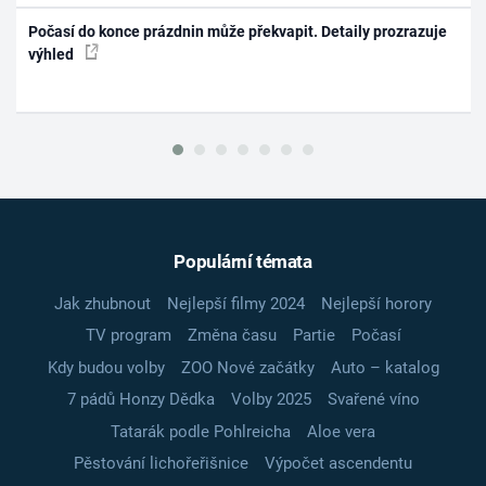
Počasí do konce prázdnin může překvapit. Detaily prozrazuje
výhled
Populární témata
Jak zhubnout
Nejlepší filmy 2024
Nejlepší horory
TV program
Změna času
Partie
Počasí
Kdy budou volby
ZOO Nové začátky
Auto – katalog
7 pádů Honzy Dědka
Volby 2025
Svařené víno
Tatarák podle Pohlreicha
Aloe vera
Pěstování lichořeřišnice
Výpočet ascendentu