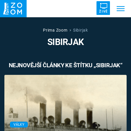
ŽIVĚ
Trendy:
ZRÁDCI
UFO
DRUHÁ SVĚTOVÁ VÁLKA
Prima Zoom
Sibirjak
SIBIRJAK
ZÁHADY
VETŘELCI DÁVNOVĚKU
NEJNOVĚJŠÍ ČLÁNKY KE ŠTÍTKU „SIBIRJAK“
Témata
Témata
Pořady
TV Program
VÁLKY