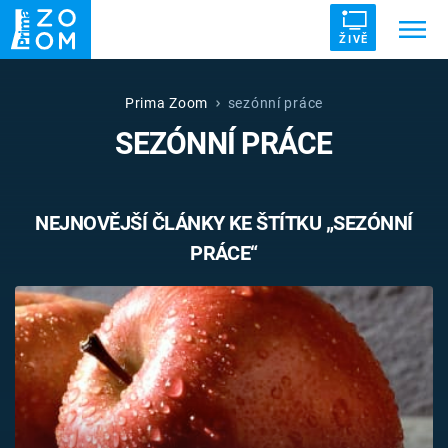
ŽIVĚ
Trendy:
ZRÁDCI
UFO
DRUHÁ SVĚTOVÁ VÁLKA
Prima Zoom
sezónní práce
SEZÓNNÍ PRÁCE
ZÁHADY
VETŘELCI DÁVNOVĚKU
NEJNOVĚJŠÍ ČLÁNKY KE ŠTÍTKU „SEZÓNNÍ
PRÁCE“
Témata
Témata
Pořady
TV Program