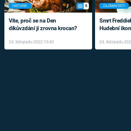
5
HISTORIE
ZAJÍMAVOSTI
Víte, proč se na Den
Smrt Freddie
díkůvzdání jí zrovna krocan?
Hudební ikon
až do konce 
24. listopadu 2022 13:40
24. listopadu 20
léky