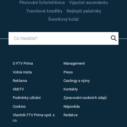
Pěstování lichořeřišnice
Výpočet ascendentu
Tvarohové knedlíky
Nejlepší palačinky
Švestkový koláč
O FTV Prima
Management
Volná místa
Press
Reklama
Castingy a výzvy
HbbTV
Kontakty
Podmínky užívání
Zpracování osobních údajů
Cookies
Nápověda
Vlastník FTV Prima spol. s
Redakce
r.o.