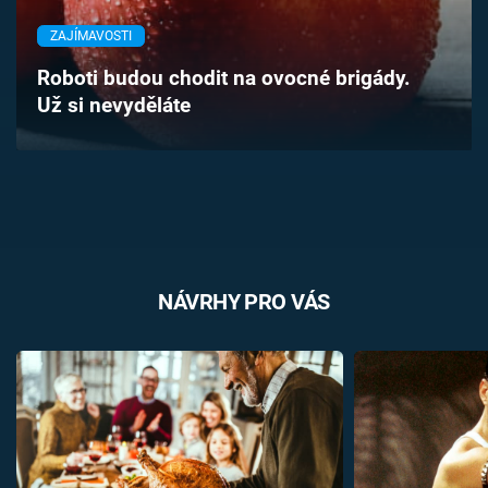
Časopis
ZAJÍMAVOSTI
Sledujte prima+
Roboti budou chodit na ovocné brigády.
Už si nevyděláte
Přihlášení
Sledujte nás
NÁVRHY PRO VÁS