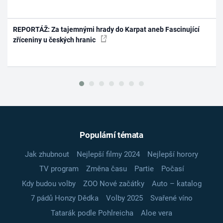
REPORTÁŽ: Za tajemnými hrady do Karpat aneb Fascinující
zříceniny u českých hranic
Populární témata
Jak zhubnout
Nejlepší filmy 2024
Nejlepší horory
TV program
Změna času
Partie
Počasí
Kdy budou volby
ZOO Nové začátky
Auto – katalog
7 pádů Honzy Dědka
Volby 2025
Svařené víno
Tatarák podle Pohlreicha
Aloe vera