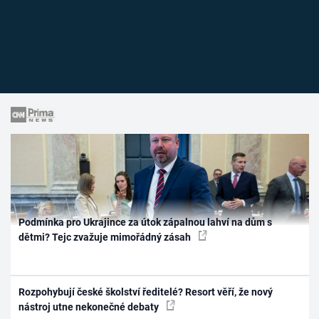
Podmínka pro Ukrajince za útok zápalnou lahví na dům s
dětmi? Tejc zvažuje mimořádný zásah
Rozpohybují české školství ředitelé? Resort věří, že nový
nástroj utne nekonečné debaty