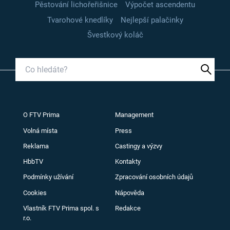
Pěstování lichořeřišnice
Výpočet ascendentu
Tvarohové knedlíky
Nejlepší palačinky
Švestkový koláč
O FTV Prima
Management
Volná místa
Press
Reklama
Castingy a výzvy
HbbTV
Kontakty
Podmínky užívání
Zpracování osobních údajů
Cookies
Nápověda
Vlastník FTV Prima spol. s
Redakce
r.o.