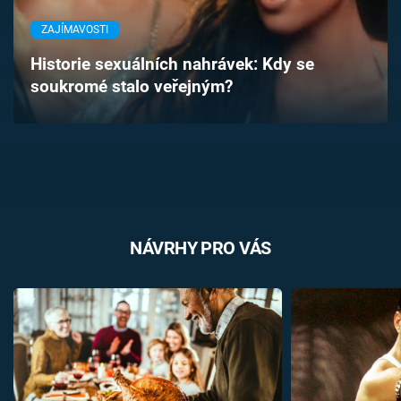
Časopis
ZAJÍMAVOSTI
Sledujte prima+
Historie sexuálních nahrávek: Kdy se
soukromé stalo veřejným?
Přihlášení
Sledujte nás
NÁVRHY PRO VÁS