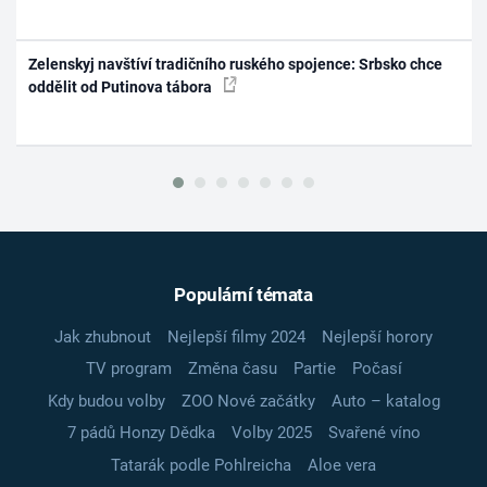
Zelenskyj navštíví tradičního ruského spojence: Srbsko chce
oddělit od Putinova tábora
Populární témata
Jak zhubnout
Nejlepší filmy 2024
Nejlepší horory
TV program
Změna času
Partie
Počasí
Kdy budou volby
ZOO Nové začátky
Auto – katalog
7 pádů Honzy Dědka
Volby 2025
Svařené víno
Tatarák podle Pohlreicha
Aloe vera