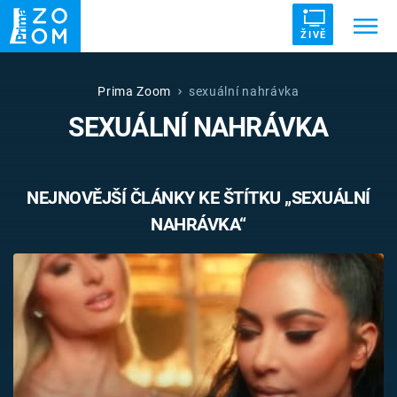
ŽIVĚ
Trendy:
ZRÁDCI
UFO
DRUHÁ SVĚTOVÁ VÁLKA
Prima Zoom
sexuální nahrávka
SEXUÁLNÍ NAHRÁVKA
ZÁHADY
VETŘELCI DÁVNOVĚKU
NEJNOVĚJŠÍ ČLÁNKY KE ŠTÍTKU „SEXUÁLNÍ
NAHRÁVKA“
Témata
Témata
Pořady
TV Program