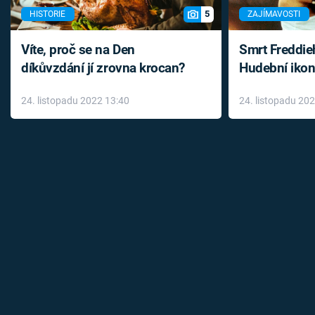
5
HISTORIE
ZAJÍMAVOSTI
Víte, proč se na Den
Smrt Freddie
díkůvzdání jí zrovna krocan?
Hudební ikon
až do konce 
24. listopadu 2022 13:40
24. listopadu 20
léky