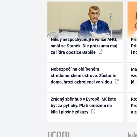
Nikdy nezpochybňujte voliče ANO,
Pri
smál se Staněk. Dle průzkumu mají
Pri
za lídra opozice Babiše
i n
Nebezpečí na oblíbeném
Ma
středomořském ostrově: Zůstaňte
vž
doma, hrozí ozbrojenci ve videu
já,
Zrádný sběr hub v Evropě: Můžete
Ro
být za pytláky. Platí omezení na
Pr
kila i plošné zákazy
a 