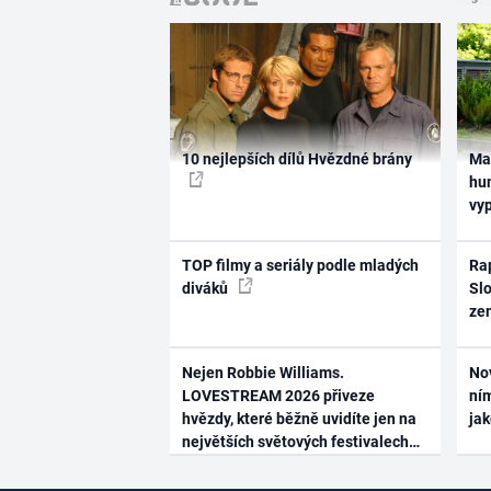
10 nejlepších dílů Hvězdné brány
Ma
hum
vy
TOP filmy a seriály podle mladých
Rap
diváků
Slo
ze
Nejen Robbie Williams.
No
LOVESTREAM 2026 přiveze
ním
hvězdy, které běžně uvidíte jen na
ja
největších světových festivalech