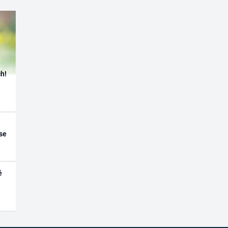
h!
se
é