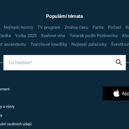
Populární témata
Nejlepší horory
TV program
Změna času
Partie
Počasí
K
Dědka
Volby 2025
Svařené víno
Tatarák podle Pohlreicha
Alo
t ascendentu
Tvarohové knedlíky
Nejlepší palačinky
Švestkov
ement
App
y a výzvy
ty
vání osobních údajů