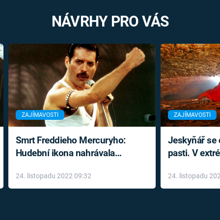
NÁVRHY PRO VÁS
ZAJÍMAVOSTI
ZAJÍMAVOSTI
Smrt Freddieho Mercuryho:
Jeskyňář se c
Hudební ikona nahrávala
pasti. V ext
až do konce života a odmítala
prožil noční
24. listopadu 2022 09:32
24. listopadu 20
léky
klaustrofobi