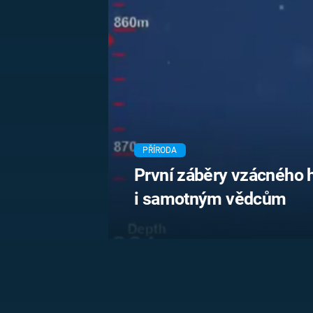
MARIE TEREZIE
ADOLF HITLER
NAPOLEON
BONAPARTE
ATENTÁT NA
REINHARDA
BRITSKÁ
HEYDRICHA
KRÁLOVSKÁ
RODINA
PRVNÍ SVĚTOVÁ
VÁLKA
PŘÍRODA
První záběry vzácného 
i samotným vědcům