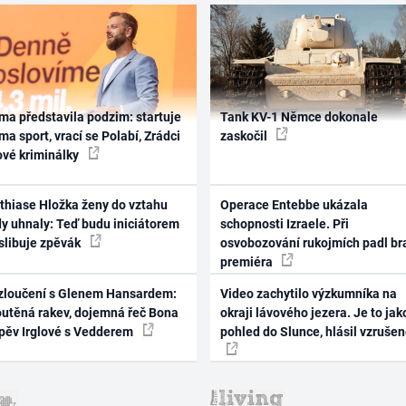
ma představila podzim: startuje
Tank KV-1 Němce dokonale
ma sport, vrací se Polabí, Zrádci
zaskočil
ové kriminálky
thiase Hložka ženy do vztahu
Operace Entebbe ukázala
dy uhnaly: Teď budu iniciátorem
schopnosti Izraele. Při
 slibuje zpěvák
osvobozování rukojmích padl br
premiéra
zloučení s Glenem Hansardem:
Video zachytilo výzkumníka na
outěná rakev, dojemná řeč Bona
okraji lávového jezera. Je to jak
zpěv Irglové s Vedderem
pohled do Slunce, hlásil vzruše