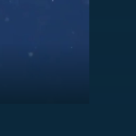
US
RSUS
ZE A