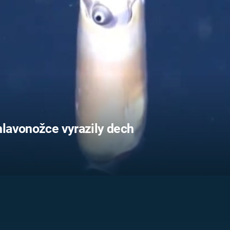
FILMY VERS
REALITA
UFO A
MIMOZEMŠŤANÉ
HORORY VE
REALITA
UTAJENÉ PŘÍBĚHY
ČESKÝCH DĚJIN
OPTICKÉ ILU
KLAMY
ALTERNATIVNÍ
HISTORIE
hlavonožce vyrazily dech