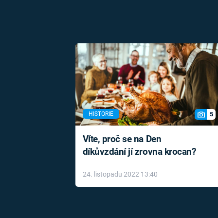
5
HISTORIE
Víte, proč se na Den
díkůvzdání jí zrovna krocan?
24. listopadu 2022 13:40