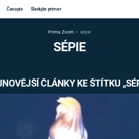
Časopis
Sledujte prima+
Prima Zoom
sépie
Věda a
Války
SÉPIE
technika
STUDENÁ V
KORONAVIRUS
VÁLKA VE
VIETNAMU
VESMÍR
JNOVĚJŠÍ ČLÁNKY KE ŠTÍTKU „SÉP
VÁLEČNÉ FI
MARS
SERIÁLY
Záhady a
Zajímav
konspirace