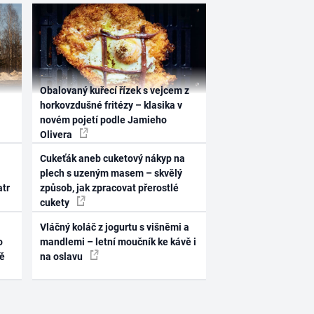
Obalovaný kuřecí řízek s vejcem z
horkovzdušné fritézy – klasika v
novém pojetí podle Jamieho
Olivera
Cukeťák aneb cuketový nákyp na
plech s uzeným masem – skvělý
atr
způsob, jak zpracovat přerostlé
cukety
Vláčný koláč z jogurtu s višněmi a
o
mandlemi – letní moučník ke kávě i
ně
na oslavu