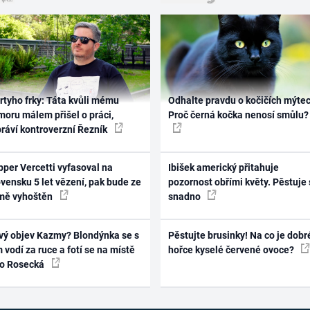
rtyho frky: Táta kvůli mému
Odhalte pravdu o kočičích mýtec
oru málem přišel o práci,
Proč černá kočka nenosí smůlu?
práví kontroverzní Řezník
per Vercetti vyfasoval na
Ibišek americký přitahuje
vensku 5 let vězení, pak bude ze
pozornost obřími květy. Pěstuje 
mě vyhoštěn
snadno
vý objev Kazmy? Blondýnka se s
Pěstujte brusinky! Na co je dobr
 vodí za ruce a fotí se na místě
hořce kyselé červené ovoce?
ko Rosecká