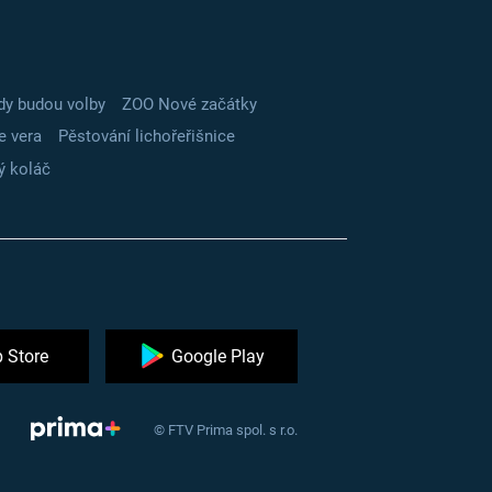
dy budou volby
ZOO Nové začátky
e vera
Pěstování lichořeřišnice
ý koláč
 Store
Google Play
© FTV Prima spol. s r.o.