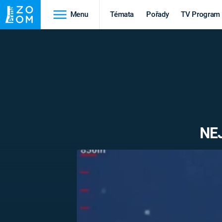
Menu
Témata
Pořady
TV Program
Cestování
Historie
HRADY A ZÁMKY
VIKINGOVÉ
HEDVÁBNÁ STEZKA
EPIDEMIE A
PANDEMIE
PŘÍRODA
NE
STAROVĚKÝ EGYPT
Druhá
Výročí
světová válka