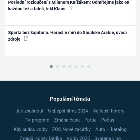
Poslední rozloučení s Milanem Knížákem: Odmítejme jako on
každou lež a faleš, řekl Klaus
Sparta bez kapitána. Haraslín míří do Saúdské Arábie, uvádí
zdroje
Populární témata
Jak zhubnout
Nejlepší filmy 2024
Nejlepší horory
TV program
Změna času
Partie
Počasí
Kdy budou volby
ZOO Nové začátky
Auto – katalog
7 pádů Honzy Dědka
Volby 2025
Svařené víno