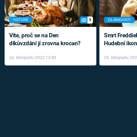
5
HISTORIE
ZAJÍMAVOSTI
Víte, proč se na Den
Smrt Freddie
díkůvzdání jí zrovna krocan?
Hudební ikon
až do konce 
24. listopadu 2022 13:40
24. listopadu 20
léky