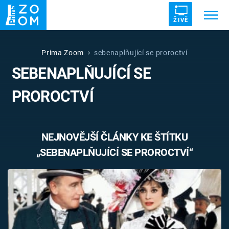
ŽIVĚ
Trendy:
ZRÁDCI
UFO
DRUHÁ SVĚTOVÁ VÁLKA
Prima Zoom
sebenaplňující se proroctví
SEBENAPLŇUJÍCÍ SE
ZÁHADY
VETŘELCI DÁVNOVĚKU
PROROCTVÍ
NEJNOVĚJŠÍ ČLÁNKY KE ŠTÍTKU
Témata
„SEBENAPLŇUJÍCÍ SE PROROCTVÍ“
Témata
Pořady
TV Program