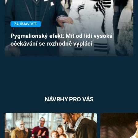
Časopis
Sledujte prima+
ZAJÍMAVOSTI
Pygmalionský efekt: Mít od lidí vysoká
Přihlášení
očekávání se rozhodně vyplácí
Sledujte nás
NÁVRHY PRO VÁS