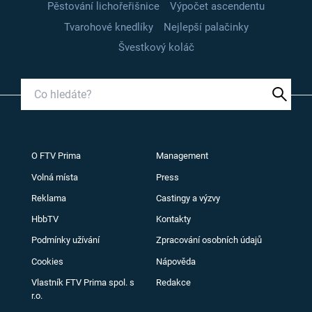
Pěstování lichořeřišnice
Výpočet ascendentu
Tvarohové knedlíky
Nejlepší palačinky
Švestkový koláč
O FTV Prima
Management
Volná místa
Press
Reklama
Castingy a výzvy
HbbTV
Kontakty
Podmínky užívání
Zpracování osobních údajů
Cookies
Nápověda
Vlastník FTV Prima spol. s
Redakce
r.o.