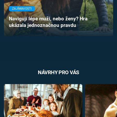
Časopis
ZAJÍMAVOSTI
Sledujte prima+
Navigují lépe muži, nebo ženy? Hra
ukázala jednoznačnou pravdu
Přihlášení
Sledujte nás
NÁVRHY PRO VÁS