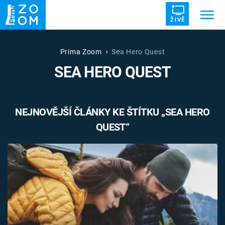
ŽIVĚ
Trendy:
ZRÁDCI
UFO
DRUHÁ SVĚTOVÁ VÁLKA
Prima Zoom
Sea Hero Quest
SEA HERO QUEST
ZÁHADY
VETŘELCI DÁVNOVĚKU
NEJNOVĚJŠÍ ČLÁNKY KE ŠTÍTKU „SEA HERO
QUEST“
Témata
Témata
Pořady
TV Program