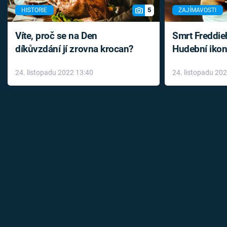
5
HISTORIE
ZAJÍMAVOSTI
Víte, proč se na Den
Smrt Freddie
díkůvzdání jí zrovna krocan?
Hudební ikon
až do konce 
24. listopadu 2022 13:40
24. listopadu 20
léky