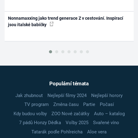
Nonnamaxxing jako trend generace Z v cestování. Inspirací
jsou italské babičky
Populární témata
Jak zhubnout
Nejlepší filmy 2024
Nejlepší horory
TV program
Změna času
Partie
Počasí
Kdy budou volby
ZOO Nové začátky
Auto – katalog
7 pádů Honzy Dědka
Volby 2025
Svařené víno
Tatarák podle Pohlreicha
Aloe vera