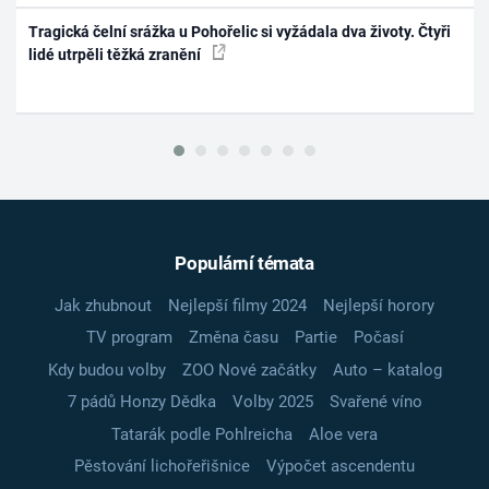
Tragická čelní srážka u Pohořelic si vyžádala dva životy. Čtyři
lidé utrpěli těžká zranění
Populární témata
Jak zhubnout
Nejlepší filmy 2024
Nejlepší horory
TV program
Změna času
Partie
Počasí
Kdy budou volby
ZOO Nové začátky
Auto – katalog
7 pádů Honzy Dědka
Volby 2025
Svařené víno
Tatarák podle Pohlreicha
Aloe vera
Pěstování lichořeřišnice
Výpočet ascendentu