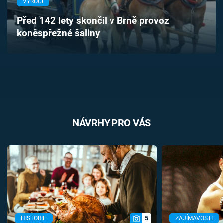
VÝROČÍ
Časopis
Před 142 lety skončil v Brně provoz
koněspřežné šaliny
Sledujte prima+
Přihlášení
Sledujte nás
NÁVRHY PRO VÁS
5
HISTORIE
ZAJÍMAVOSTI