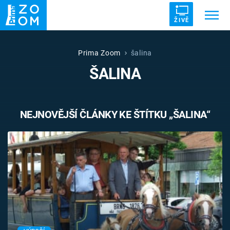
ŽIVĚ
Trendy:
ZRÁDCI
UFO
DRUHÁ SVĚTOVÁ VÁLKA
Prima Zoom
šalina
ŠALINA
ZÁHADY
VETŘELCI DÁVNOVĚKU
NEJNOVĚJŠÍ ČLÁNKY KE ŠTÍTKU „ŠALINA“
Témata
Témata
Pořady
TV Program