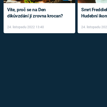
Víte, proč se na Den
Smrt Freddie
díkůvzdání jí zrovna krocan?
Hudební ikon
až do konce 
24. listopadu 2022 13:40
24. listopadu 20
léky