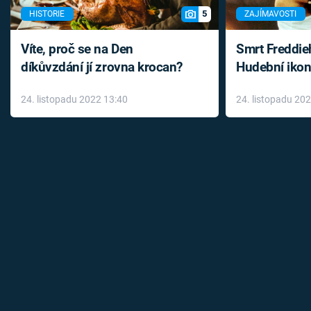
5
HISTORIE
ZAJÍMAVOSTI
Víte, proč se na Den
Smrt Freddie
díkůvzdání jí zrovna krocan?
Hudební ikon
až do konce 
24. listopadu 2022 13:40
24. listopadu 20
léky