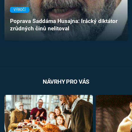
Časopis
VÝROČÍ
Sledujte prima+
Poprava Saddáma Husajna: Irácký diktátor
zrůdných činů nelitoval
Přihlášení
Sledujte nás
NÁVRHY PRO VÁS