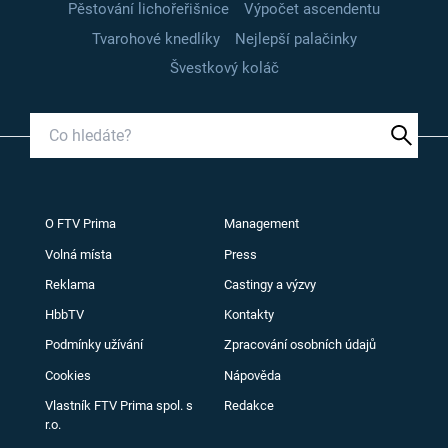
Pěstování lichořeřišnice
Výpočet ascendentu
Tvarohové knedlíky
Nejlepší palačinky
Švestkový koláč
O FTV Prima
Management
Volná místa
Press
Reklama
Castingy a výzvy
HbbTV
Kontakty
Podmínky užívání
Zpracování osobních údajů
Cookies
Nápověda
Vlastník FTV Prima spol. s
Redakce
r.o.