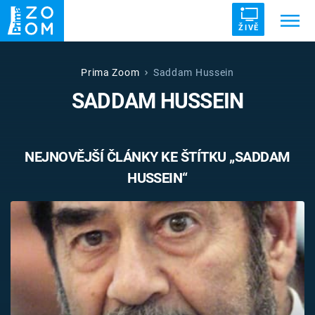
ŽIVĚ
Trendy:
ZRÁDCI
UFO
DRUHÁ SVĚTOVÁ VÁLKA
Prima Zoom
Saddam Hussein
SADDAM HUSSEIN
ZÁHADY
VETŘELCI DÁVNOVĚKU
NEJNOVĚJŠÍ ČLÁNKY KE ŠTÍTKU „SADDAM
HUSSEIN“
Témata
Témata
Pořady
TV Program