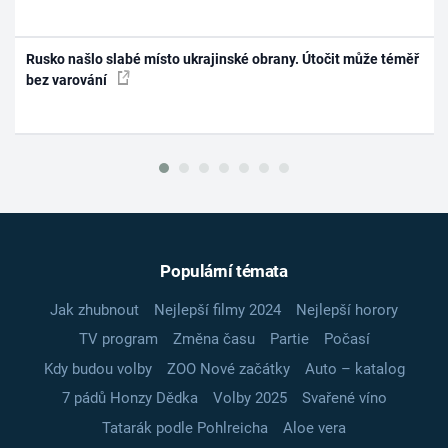
Rusko našlo slabé místo ukrajinské obrany. Útočit může téměř
bez varování
Populární témata
Jak zhubnout
Nejlepší filmy 2024
Nejlepší horory
TV program
Změna času
Partie
Počasí
Kdy budou volby
ZOO Nové začátky
Auto – katalog
7 pádů Honzy Dědka
Volby 2025
Svařené víno
Tatarák podle Pohlreicha
Aloe vera