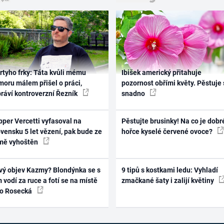
rtyho frky: Táta kvůli mému
Ibišek americký přitahuje
oru málem přišel o práci,
pozornost obřími květy. Pěstuje 
práví kontroverzní Řezník
snadno
per Vercetti vyfasoval na
Pěstujte brusinky! Na co je dobr
vensku 5 let vězení, pak bude ze
hořce kyselé červené ovoce?
mě vyhoštěn
vý objev Kazmy? Blondýnka se s
9 tipů s kostkami ledu: Vyhladí
 vodí za ruce a fotí se na místě
zmačkané šaty i zalijí květiny
ko Rosecká