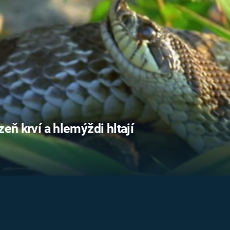
FILMY VERS
REALITA
UFO A
MIMOZEMŠŤANÉ
HORORY VE
REALITA
UTAJENÉ PŘÍBĚHY
ČESKÝCH DĚJIN
OPTICKÉ ILU
KLAMY
ALTERNATIVNÍ
HISTORIE
zeň krví a hlemýždi hltají