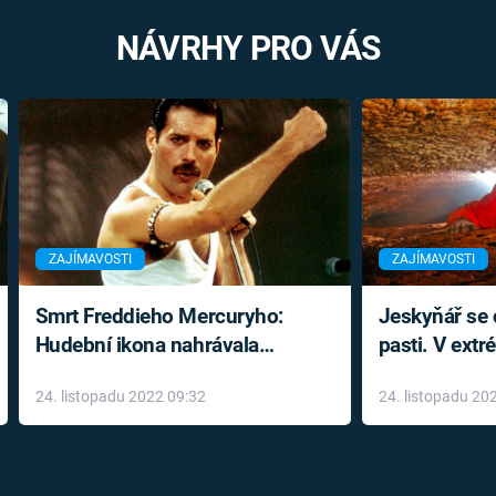
NÁVRHY PRO VÁS
ZAJÍMAVOSTI
ZAJÍMAVOSTI
Smrt Freddieho Mercuryho:
Jeskyňář se c
Hudební ikona nahrávala
pasti. V ext
až do konce života a odmítala
prožil noční
24. listopadu 2022 09:32
24. listopadu 20
léky
klaustrofobi