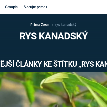
Časopis
Sledujte prima+
Prima Zoom
rys kanadský
Věda a
Války
RYS KANADSKÝ
technika
STUDENÁ V
KORONAVIRUS
VÁLKA VE
VIETNAMU
VESMÍR
ĚJŠÍ ČLÁNKY KE ŠTÍTKU „RYS KA
VÁLEČNÉ FI
MARS
SERIÁLY
Záhady a
Zajímav
konspirace