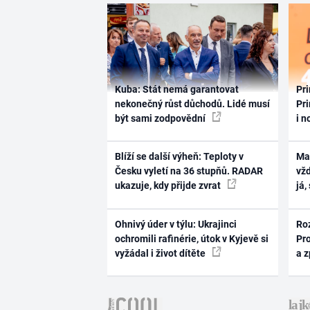
Kuba: Stát nemá garantovat
Pri
nekonečný růst důchodů. Lidé musí
Pri
být sami zodpovědní
i n
Blíží se další výheň: Teploty v
Ma
Česku vyletí na 36 stupňů. RADAR
vž
ukazuje, kdy přijde zvrat
já,
Ohnivý úder v týlu: Ukrajinci
Ro
ochromili rafinérie, útok v Kyjevě si
Pr
vyžádal i život dítěte
a 