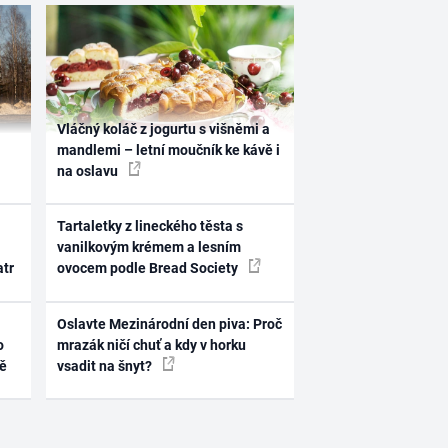
Vláčný koláč z jogurtu s višněmi a
mandlemi – letní moučník ke kávě i
na oslavu
Tartaletky z lineckého těsta s
vanilkovým krémem a lesním
atr
ovocem podle Bread Society
Oslavte Mezinárodní den piva: Proč
o
mrazák ničí chuť a kdy v horku
ně
vsadit na šnyt?