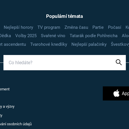
Populární témata
Nejlepší horory
TV program
Změna času
Partie
Počasí
K
Dědka
Volby 2025
Svařené víno
Tatarák podle Pohlreicha
Alo
t ascendentu
Tvarohové knedlíky
Nejlepší palačinky
Švestkov
ement
App
y a výzvy
ty
vání osobních údajů