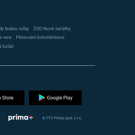
dy budou volby
ZOO Nové začátky
e vera
Pěstování lichořeřišnice
ý koláč
 Store
Google Play
© FTV Prima spol. s r.o.