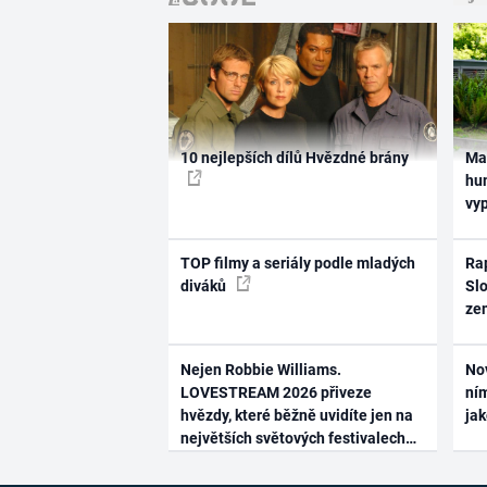
10 nejlepších dílů Hvězdné brány
Ma
hum
vy
TOP filmy a seriály podle mladých
Rap
diváků
Slo
ze
Nejen Robbie Williams.
No
LOVESTREAM 2026 přiveze
ním
hvězdy, které běžně uvidíte jen na
ja
největších světových festivalech