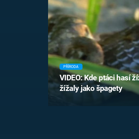
MARIE TEREZIE
ADOLF HITLER
NAPOLEON
BONAPARTE
ATENTÁT NA
REINHARDA
BRITSKÁ
HEYDRICHA
KRÁLOVSKÁ
RODINA
PRVNÍ SVĚTOVÁ
VÁLKA
PŘÍRODA
VIDEO: Kde ptáci hasí ží
žížaly jako špagety