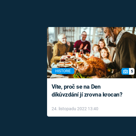
5
HISTORIE
Víte, proč se na Den
díkůvzdání jí zrovna krocan?
24. listopadu 2022 13:40