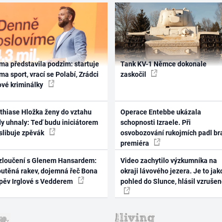
ma představila podzim: startuje
Tank KV-1 Němce dokonale
ma sport, vrací se Polabí, Zrádci
zaskočil
ové kriminálky
thiase Hložka ženy do vztahu
Operace Entebbe ukázala
dy uhnaly: Teď budu iniciátorem
schopnosti Izraele. Při
 slibuje zpěvák
osvobozování rukojmích padl br
premiéra
zloučení s Glenem Hansardem:
Video zachytilo výzkumníka na
outěná rakev, dojemná řeč Bona
okraji lávového jezera. Je to jak
zpěv Irglové s Vedderem
pohled do Slunce, hlásil vzruše