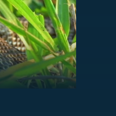
US
RSUS
ZE A