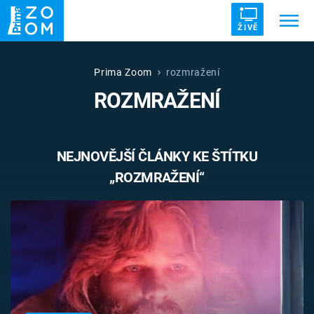
ŽIVĚ
Trendy:
ZRÁDCI
UFO
DRUHÁ SVĚTOVÁ VÁLKA
Prima Zoom
rozmražení
ROZMRAŽENÍ
ZÁHADY
VETŘELCI DÁVNOVĚKU
NEJNOVĚJŠÍ ČLÁNKY KE ŠTÍTKU
„ROZMRAŽENÍ“
Témata
Témata
Pořady
TV Program