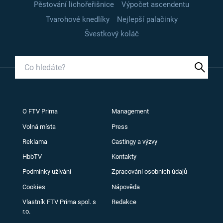
Pěstování lichořeřišnice
Výpočet ascendentu
Tvarohové knedlíky
Nejlepší palačinky
Švestkový koláč
O FTV Prima
Management
Volná místa
Press
Reklama
Castingy a výzvy
HbbTV
Kontakty
Podmínky užívání
Zpracování osobních údajů
Cookies
Nápověda
Vlastník FTV Prima spol. s
Redakce
r.o.