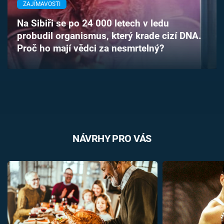
ZAJÍMAVOSTI
Časopis
Na Sibiři se po 24 000 letech v ledu
Sledujte prima+
probudil organismus, který krade cizí DNA.
Proč ho mají vědci za nesmrtelný?
Přihlášení
Sledujte nás
NÁVRHY PRO VÁS