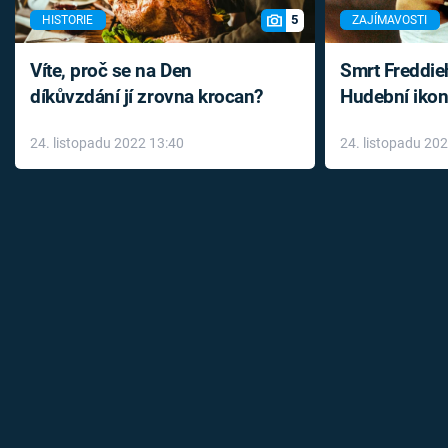
5
HISTORIE
ZAJÍMAVOSTI
Víte, proč se na Den
Smrt Freddie
díkůvzdání jí zrovna krocan?
Hudební ikon
až do konce 
24. listopadu 2022 13:40
24. listopadu 20
léky