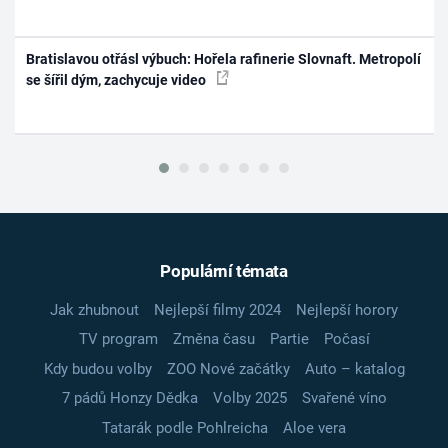
Bratislavou otřásl výbuch: Hořela rafinerie Slovnaft. Metropolí
se šířil dým, zachycuje video
Populární témata
Jak zhubnout
Nejlepší filmy 2024
Nejlepší horory
TV program
Změna času
Partie
Počasí
Kdy budou volby
ZOO Nové začátky
Auto – katalog
7 pádů Honzy Dědka
Volby 2025
Svařené víno
Tatarák podle Pohlreicha
Aloe vera