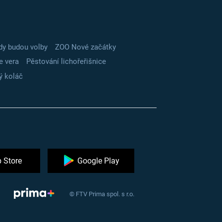
dy budou volby
ZOO Nové začátky
e vera
Pěstování lichořeřišnice
ý koláč
 Store
Google Play
© FTV Prima spol. s r.o.