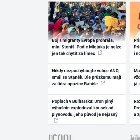
Boj s migranty Evropa prohrála,
Pri
míní Stoniš. Podle Mlejnka je nelze
Pri
jen tak chytit za límec
i n
Nikdy nezpochybňujte voliče ANO,
Ma
smál se Staněk. Dle průzkumu mají
vž
za lídra opozice Babiše
já,
Poplach v Bulharsku: Dron plný
Ro
výbušnin explodoval kousek od
Pr
plynovodu, jeho původ je nejasný
a 