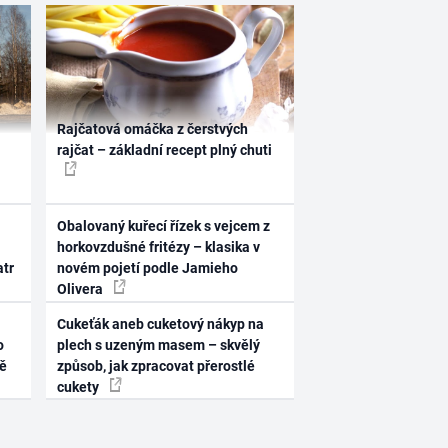
Rajčatová omáčka z čerstvých
rajčat – základní recept plný chuti
Obalovaný kuřecí řízek s vejcem z
horkovzdušné fritézy – klasika v
atr
novém pojetí podle Jamieho
Olivera
Cukeťák aneb cuketový nákyp na
o
plech s uzeným masem – skvělý
ně
způsob, jak zpracovat přerostlé
cukety