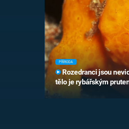
MARIE TEREZIE
ADOLF HITLER
NAPOLEON
BONAPARTE
ATENTÁT NA
REINHARDA
BRITSKÁ
HEYDRICHA
KRÁLOVSKÁ
RODINA
PRVNÍ SVĚTOVÁ
VÁLKA
PŘÍRODA
Rozedranci jsou nevidi
tělo je rybářským prut