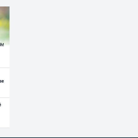
h!
se
é