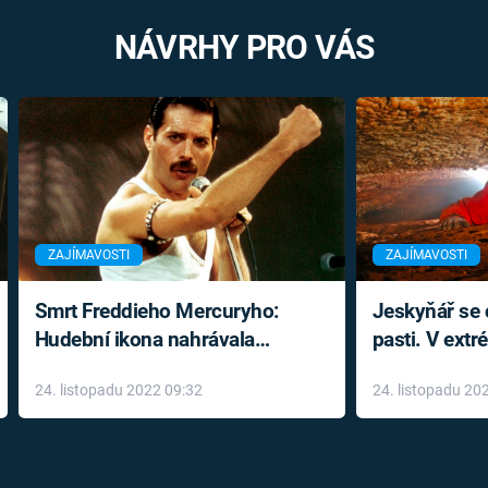
NÁVRHY PRO VÁS
ZAJÍMAVOSTI
ZAJÍMAVOSTI
Smrt Freddieho Mercuryho:
Jeskyňář se c
Hudební ikona nahrávala
pasti. V ext
až do konce života a odmítala
prožil noční
24. listopadu 2022 09:32
24. listopadu 20
léky
klaustrofobi