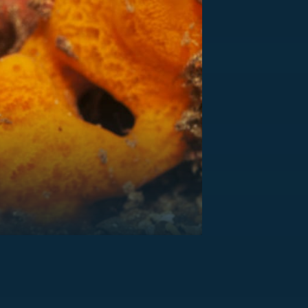
US
RSUS
ZE A