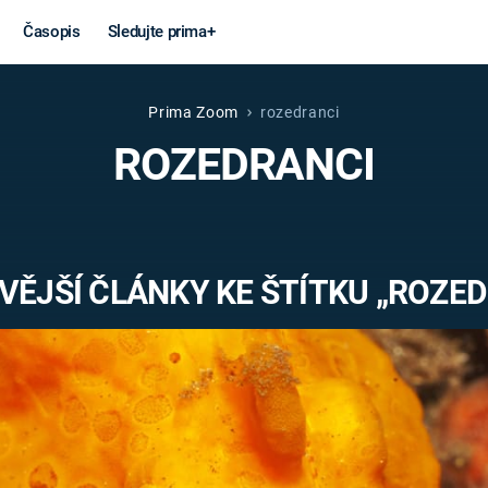
Časopis
Sledujte prima+
Prima Zoom
rozedranci
Věda a
Války
ROZEDRANCI
technika
STUDENÁ V
KORONAVIRUS
VÁLKA VE
VIETNAMU
VESMÍR
VĚJŠÍ ČLÁNKY KE ŠTÍTKU „ROZED
VÁLEČNÉ FI
MARS
SERIÁLY
Záhady a
Zajímav
konspirace