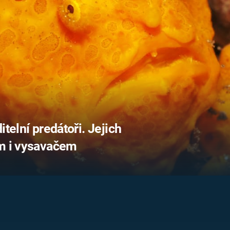
FILMY VERS
REALITA
UFO A
MIMOZEMŠŤANÉ
HORORY VE
REALITA
UTAJENÉ PŘÍBĚHY
ČESKÝCH DĚJIN
OPTICKÉ ILU
KLAMY
ALTERNATIVNÍ
HISTORIE
telní predátoři. Jejich
em i vysavačem