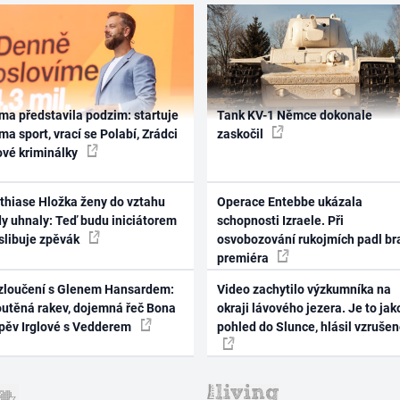
ma představila podzim: startuje
Tank KV-1 Němce dokonale
ma sport, vrací se Polabí, Zrádci
zaskočil
ové kriminálky
thiase Hložka ženy do vztahu
Operace Entebbe ukázala
dy uhnaly: Teď budu iniciátorem
schopnosti Izraele. Při
 slibuje zpěvák
osvobozování rukojmích padl br
premiéra
zloučení s Glenem Hansardem:
Video zachytilo výzkumníka na
outěná rakev, dojemná řeč Bona
okraji lávového jezera. Je to jak
zpěv Irglové s Vedderem
pohled do Slunce, hlásil vzruše