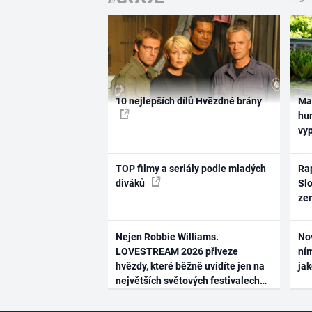
10 nejlepších dílů Hvězdné brány
Ma
hum
vy
TOP filmy a seriály podle mladých
Rap
diváků
Slo
ze
Nejen Robbie Williams.
No
LOVESTREAM 2026 přiveze
ním
hvězdy, které běžně uvidíte jen na
ja
největších světových festivalech