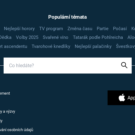
Populární témata
Nejlepší horory
TV program
Změna času
Partie
Počasí
K
Dědka
Volby 2025
Svařené víno
Tatarák podle Pohlreicha
Alo
t ascendentu
Tvarohové knedlíky
Nejlepší palačinky
Švestkov
ement
App
y a výzvy
ty
vání osobních údajů