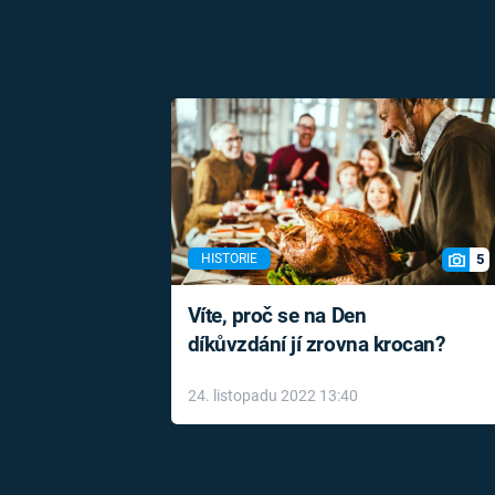
5
HISTORIE
Víte, proč se na Den
díkůvzdání jí zrovna krocan?
24. listopadu 2022 13:40