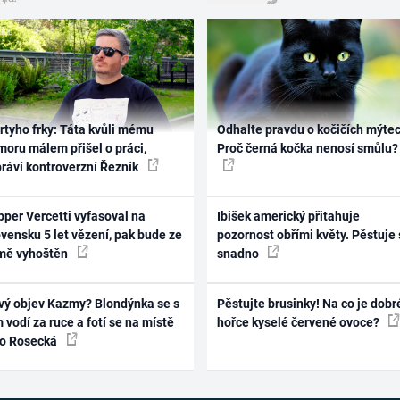
rtyho frky: Táta kvůli mému
Odhalte pravdu o kočičích mýtec
oru málem přišel o práci,
Proč černá kočka nenosí smůlu?
práví kontroverzní Řezník
per Vercetti vyfasoval na
Ibišek americký přitahuje
vensku 5 let vězení, pak bude ze
pozornost obřími květy. Pěstuje 
mě vyhoštěn
snadno
vý objev Kazmy? Blondýnka se s
Pěstujte brusinky! Na co je dobr
 vodí za ruce a fotí se na místě
hořce kyselé červené ovoce?
ko Rosecká