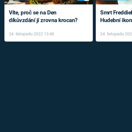
Časopis
Víte, proč se na Den
Smrt Freddie
díkůvzdání jí zrovna krocan?
Hudební ikon
Sledujte prima+
až do konce 
24. listopadu 2022 13:40
24. listopadu 20
léky
Přihlášení
Sledujte nás