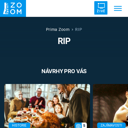
ŽIVĚ
Trendy:
ZRÁDCI
UFO
DRUHÁ SVĚTOVÁ VÁLKA
Prima Zoom
RIP
RIP
ZÁHADY
VETŘELCI DÁVNOVĚKU
NÁVRHY PRO VÁS
Témata
Témata
Pořady
TV Program
5
HISTORIE
ZAJÍMAVOSTI