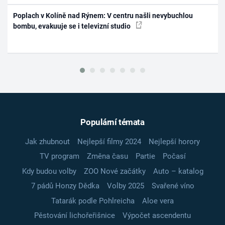
Poplach v Kolíně nad Rýnem: V centru našli nevybuchlou
bombu, evakuuje se i televizní studio
Populární témata
Jak zhubnout
Nejlepší filmy 2024
Nejlepší horory
TV program
Změna času
Partie
Počasí
Kdy budou volby
ZOO Nové začátky
Auto – katalog
7 pádů Honzy Dědka
Volby 2025
Svařené víno
Tatarák podle Pohlreicha
Aloe vera
Pěstování lichořeřišnice
Výpočet ascendentu