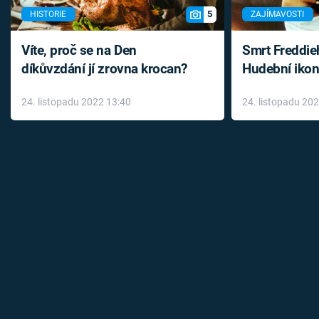
5
HISTORIE
ZAJÍMAVOSTI
Víte, proč se na Den
Smrt Freddie
díkůvzdání jí zrovna krocan?
Hudební ikon
až do konce 
24. listopadu 2022 13:40
24. listopadu 20
léky