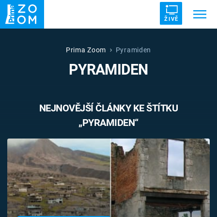
ŽIVĚ
Trendy:
ZRÁDCI
UFO
DRUHÁ SVĚTOVÁ VÁLKA
Prima Zoom
Pyramiden
PYRAMIDEN
ZÁHADY
VETŘELCI DÁVNOVĚKU
NEJNOVĚJŠÍ ČLÁNKY KE ŠTÍTKU
„PYRAMIDEN“
Témata
Témata
Pořady
TV Program