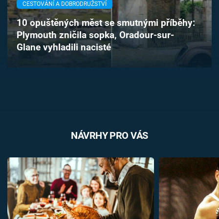
CESTOVÁNÍ A DOBRODRUŽSTVÍ
Časopis
10 opuštěných měst se smutnými příběhy:
Sledujte prima+
Plymouth zničila sopka, Oradour-sur-
Glane vyhladili nacisté
Přihlášení
Sledujte nás
NÁVRHY PRO VÁS