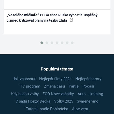
„Veselého mlékaře“ z USA chce Rusko vyhostit. Úspěšný
cizinec kritizoval plány na těžbu zlata
Populární témata
Jak zhubnout
Nejlepší filmy 2024
Nejlepší horory
TV program
Změna času
Partie
Počasí
Kdy budou volby
ZOO Nové začátky
Auto – katalog
7 pádů Honzy Dědka
Volby 2025
Svařené víno
Tatarák podle Pohlreicha
Aloe vera