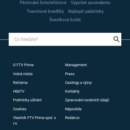
Pěstování lichořeřišnice
Výpočet ascendentu
Tvarohové knedlíky
Nejlepší palačinky
Švestkový koláč
O FTV Prima
Management
Volná místa
Press
Reklama
Castingy a výzvy
HbbTV
Kontakty
Podmínky užívání
Zpracování osobních údajů
Cookies
Nápověda
Vlastník FTV Prima spol. s
Redakce
r.o.