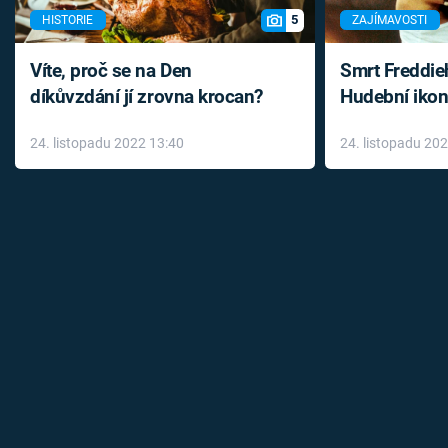
5
HISTORIE
ZAJÍMAVOSTI
Víte, proč se na Den
Smrt Freddie
díkůvzdání jí zrovna krocan?
Hudební ikon
až do konce 
24. listopadu 2022 13:40
24. listopadu 20
léky