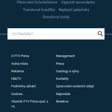
Pěstování lichořeřišnice
Výpočet ascendentu
Tvarohové knedlíky
Nejlepší palačinky
Švestkový koláč
O FTV Prima
Management
Volná místa
Press
Reklama
Castingy a výzvy
HbbTV
Kontakty
Podmínky užívání
Zpracování osobních údajů
Cookies
Nápověda
Vlastník FTV Prima spol. s
Redakce
r.o.