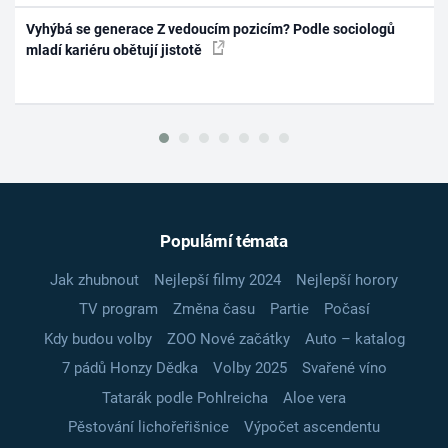
Vyhýbá se generace Z vedoucím pozicím? Podle sociologů
mladí kariéru obětují jistotě
Populární témata
Jak zhubnout
Nejlepší filmy 2024
Nejlepší horory
TV program
Změna času
Partie
Počasí
Kdy budou volby
ZOO Nové začátky
Auto – katalog
7 pádů Honzy Dědka
Volby 2025
Svařené víno
Tatarák podle Pohlreicha
Aloe vera
Pěstování lichořeřišnice
Výpočet ascendentu