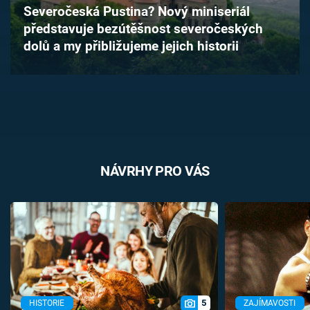
Severočeská Pustina? Nový miniseriál
Časopis
představuje bezútěšnost severočeských
dolů a my přibližujeme jejich historii
Sledujte prima+
Přihlášení
Sledujte nás
NÁVRHY PRO VÁS
5
HISTORIE
ZAJÍMAVOSTI