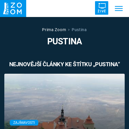
ŽIVĚ
Trendy:
ZRÁDCI
UFO
DRUHÁ SVĚTOVÁ VÁLKA
Prima Zoom
Pustina
PUSTINA
ZÁHADY
VETŘELCI DÁVNOVĚKU
NEJNOVĚJŠÍ ČLÁNKY KE ŠTÍTKU „PUSTINA“
Témata
Témata
Pořady
TV Program
ZAJÍMAVOSTI