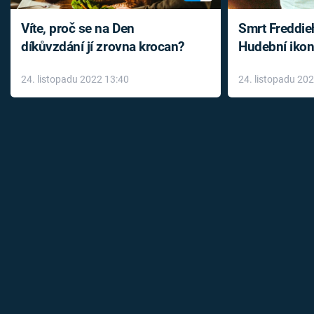
Víte, proč se na Den
Smrt Freddie
díkůvzdání jí zrovna krocan?
Hudební ikon
až do konce 
24. listopadu 2022 13:40
24. listopadu 20
léky