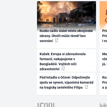
Rusko našlo slabé místo ukrajinské
Pri
obrany. Útočit může téměř bez
Pri
varování
i n
Kubek: Evropa si zdevastovala
Ma
farmacii, nakupujeme v
vž
Bangladéši. Vojtěch ničí
já,
zdravotnictví
Pád letadla u Očové: Odpočívejte
Ro
spolu se synem, vzpomíná kamarád
Pr
na tragicky zemřelého Filipa
a 