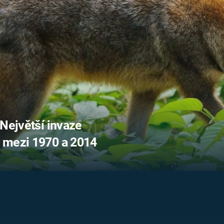
FILMY VERS
REALITA
UFO A
MIMOZEMŠŤANÉ
HORORY VE
REALITA
UTAJENÉ PŘÍBĚHY
ČESKÝCH DĚJIN
OPTICKÉ ILU
KLAMY
ALTERNATIVNÍ
HISTORIE
 Největší invaze
 mezi 1970 a 2014