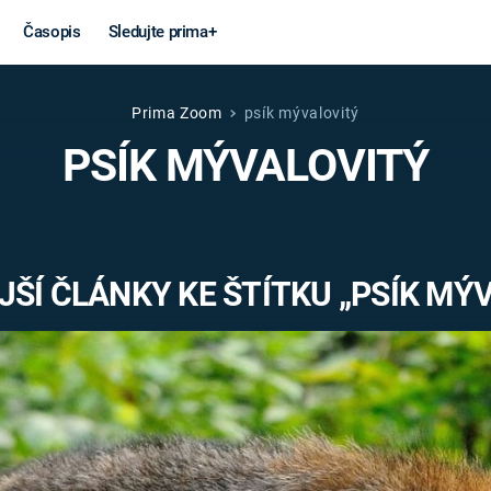
Časopis
Sledujte prima+
Prima Zoom
psík mývalovitý
Věda a
Války
PSÍK MÝVALOVITÝ
technika
STUDENÁ V
KORONAVIRUS
VÁLKA VE
VIETNAMU
VESMÍR
ŠÍ ČLÁNKY KE ŠTÍTKU „PSÍK MÝ
VÁLEČNÉ FI
MARS
SERIÁLY
Záhady a
Zajímav
konspirace