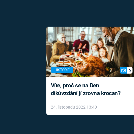
5
HISTORIE
Víte, proč se na Den
díkůvzdání jí zrovna krocan?
24. listopadu 2022 13:40