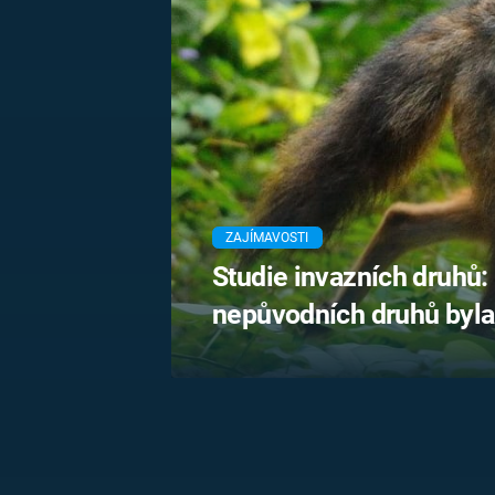
MARIE TEREZIE
ADOLF HITLER
NAPOLEON
BONAPARTE
ATENTÁT NA
REINHARDA
BRITSKÁ
HEYDRICHA
KRÁLOVSKÁ
RODINA
PRVNÍ SVĚTOVÁ
VÁLKA
ZAJÍMAVOSTI
Studie invazních druhů:
nepůvodních druhů byla