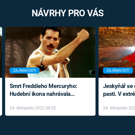
NÁVRHY PRO VÁS
ZAJÍMAVOSTI
ZAJÍMAVOSTI
Smrt Freddieho Mercuryho:
Jeskyňář se c
Hudební ikona nahrávala
pasti. V ext
až do konce života a odmítala
prožil noční
24. listopadu 2022 09:32
24. listopadu 20
léky
klaustrofobi