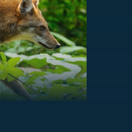
US
RSUS
ZE A