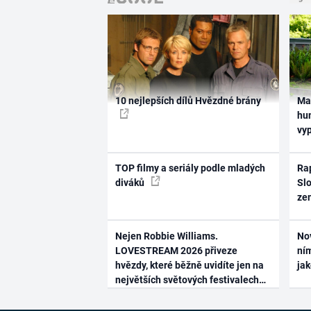
10 nejlepších dílů Hvězdné brány
Ma
hum
vy
TOP filmy a seriály podle mladých
Rap
diváků
Slo
ze
Nejen Robbie Williams.
No
LOVESTREAM 2026 přiveze
ním
hvězdy, které běžně uvidíte jen na
ja
největších světových festivalech