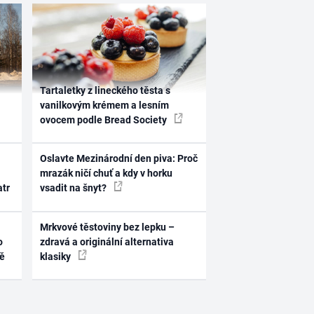
Tartaletky z lineckého těsta s
vanilkovým krémem a lesním
ovocem podle Bread Society
Oslavte Mezinárodní den piva: Proč
mrazák ničí chuť a kdy v horku
atr
vsadit na šnyt?
Mrkvové těstoviny bez lepku –
o
zdravá a originální alternativa
ně
klasiky