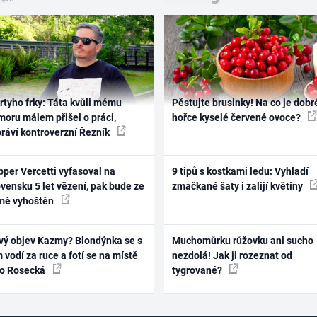
rtyho frky: Táta kvůli mému
Pěstujte brusinky! Na co je dobr
oru málem přišel o práci,
hořce kyselé červené ovoce?
práví kontroverzní Řezník
per Vercetti vyfasoval na
9 tipů s kostkami ledu: Vyhladí
vensku 5 let vězení, pak bude ze
zmačkané šaty i zalijí květiny
mě vyhoštěn
vý objev Kazmy? Blondýnka se s
Muchomůrku růžovku ani sucho
 vodí za ruce a fotí se na místě
nezdolá! Jak ji rozeznat od
ko Rosecká
tygrované?