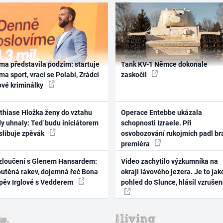
ma představila podzim: startuje
Tank KV-1 Němce dokonale
ma sport, vrací se Polabí, Zrádci
zaskočil
ové kriminálky
thiase Hložka ženy do vztahu
Operace Entebbe ukázala
dy uhnaly: Teď budu iniciátorem
schopnosti Izraele. Při
 slibuje zpěvák
osvobozování rukojmích padl br
premiéra
zloučení s Glenem Hansardem:
Video zachytilo výzkumníka na
outěná rakev, dojemná řeč Bona
okraji lávového jezera. Je to jak
zpěv Irglové s Vedderem
pohled do Slunce, hlásil vzruše