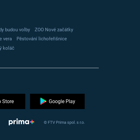
dy budou volby
ZOO Nové začátky
e vera
Pěstování lichořeřišnice
ý koláč
 Store
Google Play
© FTV Prima spol. s r.o.