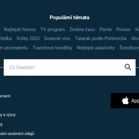
Populární témata
Nejlepší horory
TV program
Změna času
Partie
Počasí
K
Dědka
Volby 2025
Svařené víno
Tatarák podle Pohlreicha
Alo
t ascendentu
Tvarohové knedlíky
Nejlepší palačinky
Švestkov
ement
App
y a výzvy
ty
vání osobních údajů