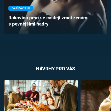
Časopis
ZAJÍMAVOSTI
Sledujte prima+
Rakovina prsu se častěji vrací ženám
s pevnějšími ňadry
Přihlášení
Sledujte nás
NÁVRHY PRO VÁS