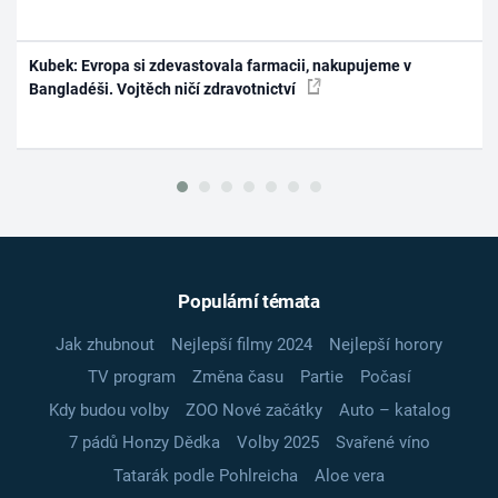
Kubek: Evropa si zdevastovala farmacii, nakupujeme v
Bangladéši. Vojtěch ničí zdravotnictví
Populární témata
Jak zhubnout
Nejlepší filmy 2024
Nejlepší horory
TV program
Změna času
Partie
Počasí
Kdy budou volby
ZOO Nové začátky
Auto – katalog
7 pádů Honzy Dědka
Volby 2025
Svařené víno
Tatarák podle Pohlreicha
Aloe vera