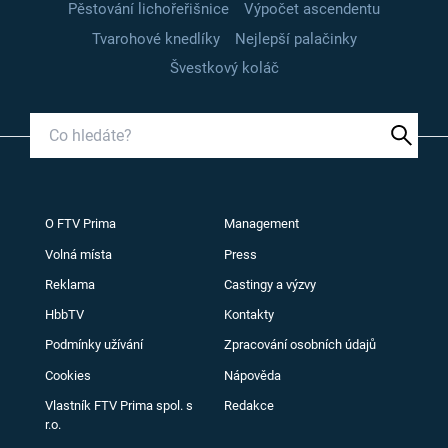
Pěstování lichořeřišnice
Výpočet ascendentu
Tvarohové knedlíky
Nejlepší palačinky
Švestkový koláč
O FTV Prima
Management
Volná místa
Press
Reklama
Castingy a výzvy
HbbTV
Kontakty
Podmínky užívání
Zpracování osobních údajů
Cookies
Nápověda
Vlastník FTV Prima spol. s
Redakce
r.o.