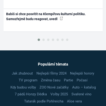
Babiš si chce posvítit na Klempířovu kulturní politiku.
Samozřejmě budu reagovat, uvedl
Populární témata
Jak zhubnout
Nejlepší filmy 2024
Nejlepší horory
TV program
Změna času
Partie
Počasí
Kdy budou volby
ZOO Nové začátky
Auto – katalog
7 pádů Honzy Dědka
Volby 2025
Svařené víno
Tatarák podle Pohlreicha
Aloe vera