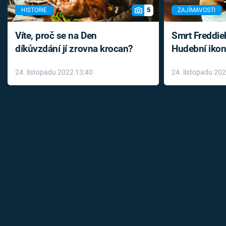
5
HISTORIE
ZAJÍMAVOSTI
Víte, proč se na Den
Smrt Freddie
díkůvzdání jí zrovna krocan?
Hudební ikon
až do konce 
24. listopadu 2022 13:40
24. listopadu 20
léky