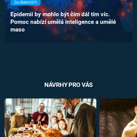
ZAJÍMAVOSTI
Časopis
Epidemií by mohlo být čím dál tím víc.
Sledujte prima+
Pomoc nabízí umělá inteligence a umělé
maso
Přihlášení
Sledujte nás
NÁVRHY PRO VÁS