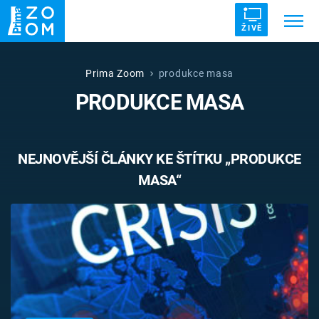
ŽIVĚ
Trendy:
ZRÁDCI
UFO
DRUHÁ SVĚTOVÁ VÁLKA
Prima Zoom
produkce masa
PRODUKCE MASA
ZÁHADY
VETŘELCI DÁVNOVĚKU
NEJNOVĚJŠÍ ČLÁNKY KE ŠTÍTKU „PRODUKCE
MASA“
Témata
Témata
Pořady
TV Program