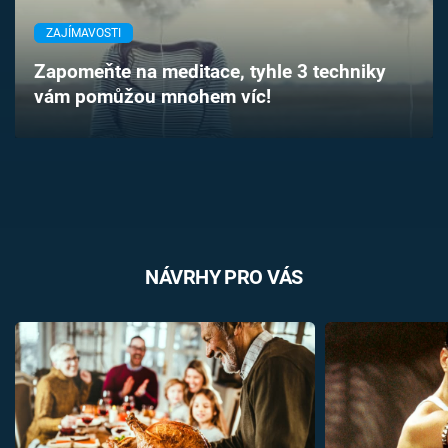
Časopis
ZAJÍMAVOSTI
Sledujte prima+
Zapomeňte na meditace, tyhle 3 techniky
vám pomůžou mnohem víc!
Přihlášení
Sledujte nás
NÁVRHY PRO VÁS