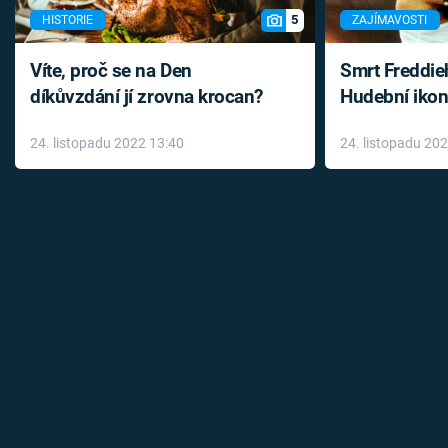
5
HISTORIE
ZAJÍMAVOSTI
Víte, proč se na Den
Smrt Freddie
díkůvzdání jí zrovna krocan?
Hudební ikon
až do konce 
24. listopadu 2022 13:40
24. listopadu 20
léky