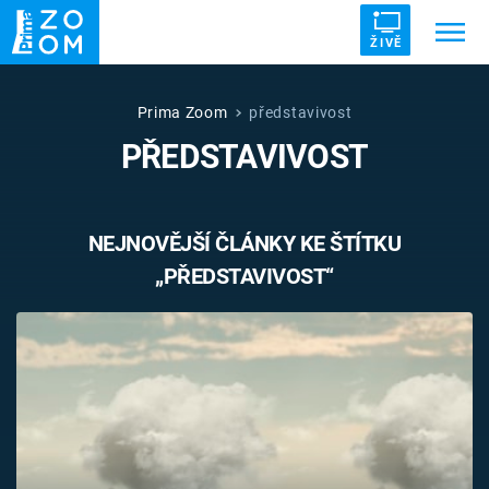
ŽIVĚ
Trendy:
ZRÁDCI
UFO
DRUHÁ SVĚTOVÁ VÁLKA
Prima Zoom
představivost
PŘEDSTAVIVOST
ZÁHADY
VETŘELCI DÁVNOVĚKU
NEJNOVĚJŠÍ ČLÁNKY KE ŠTÍTKU
„PŘEDSTAVIVOST“
Témata
Témata
Pořady
TV Program