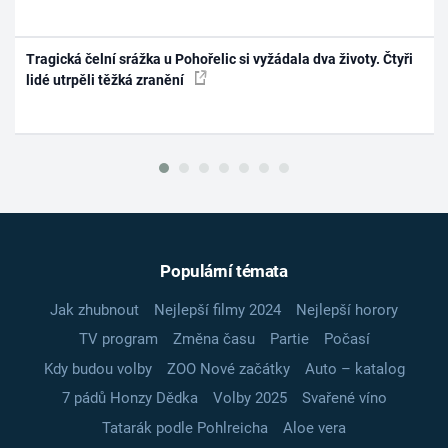
Tragická čelní srážka u Pohořelic si vyžádala dva životy. Čtyři
lidé utrpěli těžká zranění
Populární témata
Jak zhubnout
Nejlepší filmy 2024
Nejlepší horory
TV program
Změna času
Partie
Počasí
Kdy budou volby
ZOO Nové začátky
Auto – katalog
7 pádů Honzy Dědka
Volby 2025
Svařené víno
Tatarák podle Pohlreicha
Aloe vera