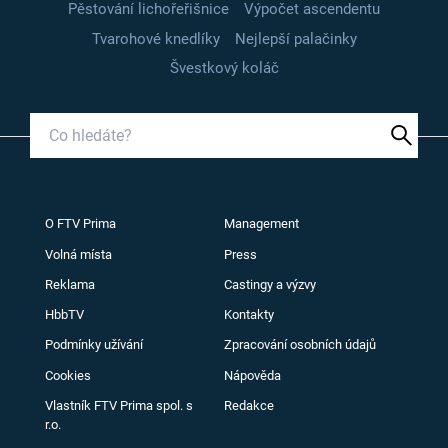
Pěstování lichořeřišnice
Výpočet ascendentu
Tvarohové knedlíky
Nejlepší palačinky
Švestkový koláč
O FTV Prima
Management
Volná místa
Press
Reklama
Castingy a výzvy
HbbTV
Kontakty
Podmínky užívání
Zpracování osobních údajů
Cookies
Nápověda
Vlastník FTV Prima spol. s
Redakce
r.o.