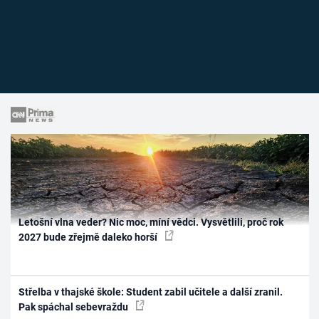
Letošní vlna veder? Nic moc, míní vědci. Vysvětlili, proč rok
2027 bude zřejmě daleko horší
Střelba v thajské škole: Student zabil učitele a další zranil.
Pak spáchal sebevraždu