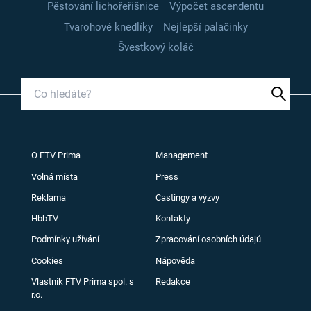
Pěstování lichořeřišnice
Výpočet ascendentu
Tvarohové knedlíky
Nejlepší palačinky
Švestkový koláč
O FTV Prima
Management
Volná místa
Press
Reklama
Castingy a výzvy
HbbTV
Kontakty
Podmínky užívání
Zpracování osobních údajů
Cookies
Nápověda
Vlastník FTV Prima spol. s
Redakce
r.o.