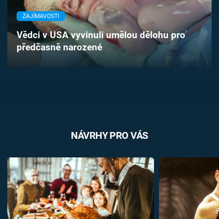
Časopis
ZAJÍMAVOSTI
Sledujte prima+
Vědci v USA vyvinuli umělou dělohu pro
předčasně narozené
Přihlášení
Sledujte nás
NÁVRHY PRO VÁS