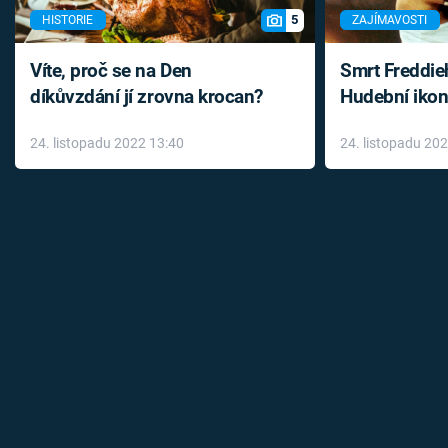
5
HISTORIE
ZAJÍMAVOSTI
Víte, proč se na Den
Smrt Freddie
díkůvzdání jí zrovna krocan?
Hudební ikon
až do konce 
24. listopadu 2022 13:40
24. listopadu 20
léky