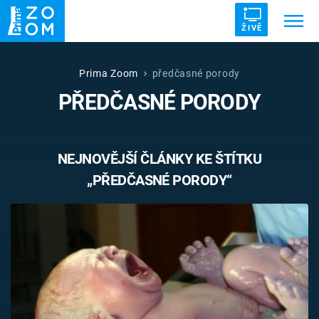
ŽIVĚ
Trendy:
ZRÁDCI
UFO
DRUHÁ SVĚTOVÁ VÁLKA
Prima Zoom
předčasné porody
PŘEDČASNÉ PORODY
ZÁHADY
VETŘELCI DÁVNOVĚKU
NEJNOVĚJŠÍ ČLÁNKY KE ŠTÍTKU
„PŘEDČASNÉ PORODY“
Témata
Témata
Pořady
TV Program