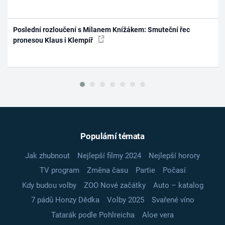
Poslední rozloučení s Milanem Knížákem: Smuteční řec
pronesou Klaus i Klempíř
Populární témata
Jak zhubnout
Nejlepší filmy 2024
Nejlepší horory
TV program
Změna času
Partie
Počasí
Kdy budou volby
ZOO Nové začátky
Auto – katalog
7 pádů Honzy Dědka
Volby 2025
Svařené víno
Tatarák podle Pohlreicha
Aloe vera