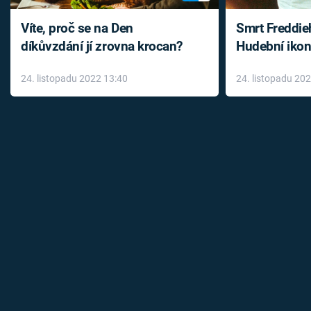
Víte, proč se na Den
Smrt Freddie
díkůvzdání jí zrovna krocan?
Hudební ikon
až do konce 
24. listopadu 2022 13:40
24. listopadu 20
léky