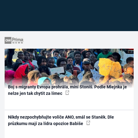
Boj s migranty Evropa prohrála, míní Stoniš. Podle Mlejnka je
nelze jen tak chytit za límec
Nikdy nezpochybňujte voliče ANO, smál se Staněk. Dle
průzkumu mají za lídra opozice Babiše