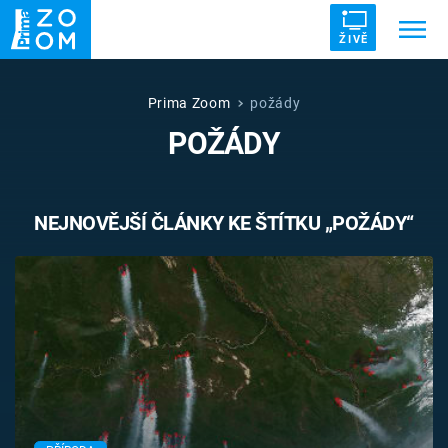
ŽIVĚ
Trendy:
ZRÁDCI
UFO
DRUHÁ SVĚTOVÁ VÁLKA
Prima Zoom
požády
POŽÁDY
ZÁHADY
VETŘELCI DÁVNOVĚKU
NEJNOVĚJŠÍ ČLÁNKY KE ŠTÍTKU „POŽÁDY“
Témata
Témata
Pořady
TV Program