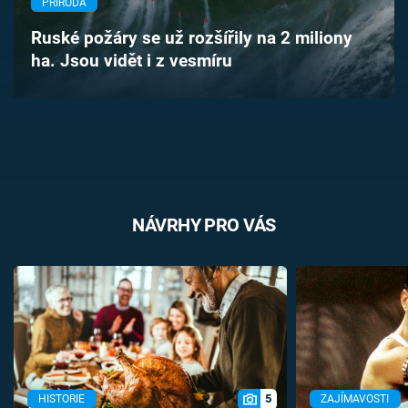
PŘÍRODA
Časopis
Ruské požáry se už rozšířily na 2 miliony
ha. Jsou vidět i z vesmíru
Sledujte prima+
Přihlášení
Sledujte nás
NÁVRHY PRO VÁS
5
HISTORIE
ZAJÍMAVOSTI