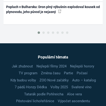
Poplach v Bulharsku: Dron plný výbušnin explodoval kousek od
plynovodu, jeho původ je nejasný
Populární témata
Jak zhubnout
Nejlepší filmy 2024
Nejlepší horory
TV program
Změna času
Partie
Počasí
Kdy budou volby
ZOO Nové začátky
Auto – katalog
7 pádů Honzy Dědka
Volby 2025
Svařené víno
Tatarák podle Pohlreicha
Aloe vera
Pěstování lichořeřišnice
Výpočet ascendentu