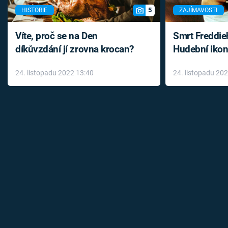
5
HISTORIE
ZAJÍMAVOSTI
Víte, proč se na Den
Smrt Freddie
díkůvzdání jí zrovna krocan?
Hudební ikon
až do konce 
24. listopadu 2022 13:40
24. listopadu 20
léky