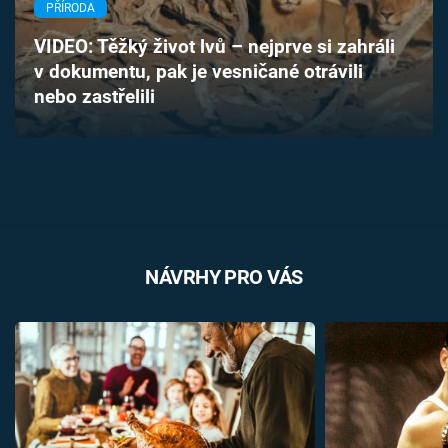
PŘÍRODA
Časopis
VIDEO: Těžký život lvů – nejprve si zahráli
Sledujte prima+
v dokumentu, pak je vesničané otrávili
nebo zastřelili
Přihlášení
Sledujte nás
NÁVRHY PRO VÁS