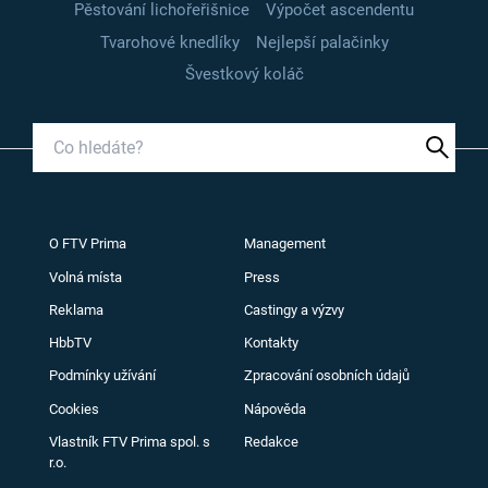
Pěstování lichořeřišnice
Výpočet ascendentu
Tvarohové knedlíky
Nejlepší palačinky
Švestkový koláč
O FTV Prima
Management
Volná místa
Press
Reklama
Castingy a výzvy
HbbTV
Kontakty
Podmínky užívání
Zpracování osobních údajů
Cookies
Nápověda
Vlastník FTV Prima spol. s
Redakce
r.o.