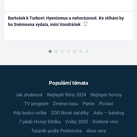
Bartošek k Turkovi: Hyenismus a nehoráznost. Ke stíhání by
ho Sněmovna vydala, míní Vondráček
Populární témata
Jak zhubnout
Nejlepší filmy 2024
Nejlepší horory
TV program
Změna času
Partie
Počasí
Kdy budou volby
ZOO Nové začátky
Auto – katalog
7 pádů Honzy Dědka
Volby 2025
Svařené víno
Tatarák podle Pohlreicha
Aloe vera