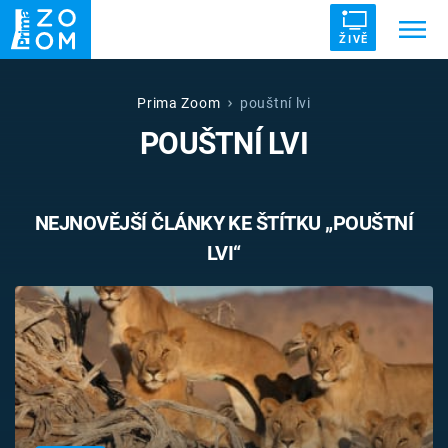
ŽIVĚ
Trendy:
ZRÁDCI
UFO
DRUHÁ SVĚTOVÁ VÁLKA
Prima Zoom
pouštní lvi
POUŠTNÍ LVI
ZÁHADY
VETŘELCI DÁVNOVĚKU
NEJNOVĚJŠÍ ČLÁNKY KE ŠTÍTKU „POUŠTNÍ
LVI“
Témata
Témata
Pořady
TV Program