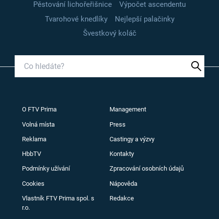
Pěstování lichořeřišnice
Výpočet ascendentu
Tvarohové knedlíky
Nejlepší palačinky
Švestkový koláč
O FTV Prima
Management
Volná místa
Press
Reklama
Castingy a výzvy
HbbTV
Kontakty
Podmínky užívání
Zpracování osobních údajů
Cookies
Nápověda
Vlastník FTV Prima spol. s
Redakce
r.o.