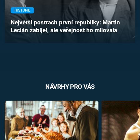
Časopis
HISTORIE
Sledujte prima+
Největší postrach první republiky: Martin
Lecián zabíjel, ale veřejnost ho milovala
Přihlášení
Sledujte nás
NÁVRHY PRO VÁS