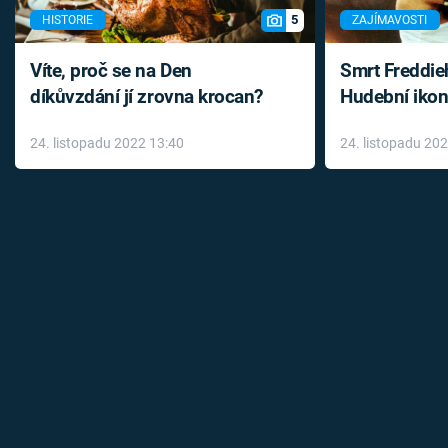
5
HISTORIE
ZAJÍMAVOSTI
Víte, proč se na Den
Smrt Freddie
díkůvzdání jí zrovna krocan?
Hudební ikon
až do konce 
24. listopadu 2022 13:40
24. listopadu 20
léky