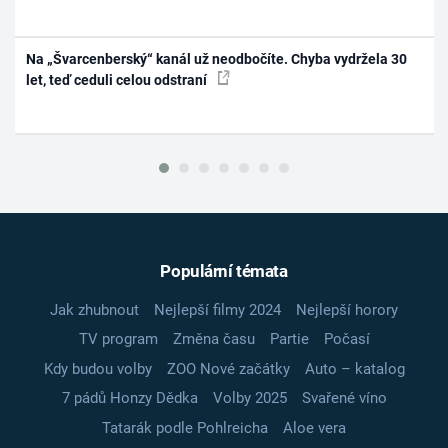
Na „Švarcenberský“ kanál už neodbočíte. Chyba vydržela 30
let, teď ceduli celou odstraní
Populární témata
Jak zhubnout
Nejlepší filmy 2024
Nejlepší horory
TV program
Změna času
Partie
Počasí
Kdy budou volby
ZOO Nové začátky
Auto – katalog
7 pádů Honzy Dědka
Volby 2025
Svařené víno
Tatarák podle Pohlreicha
Aloe vera