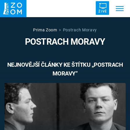
ŽIVĚ
Trendy:
ZRÁDCI
UFO
DRUHÁ SVĚTOVÁ VÁLKA
Prima Zoom
Postrach Moravy
POSTRACH MORAVY
ZÁHADY
VETŘELCI DÁVNOVĚKU
NEJNOVĚJŠÍ ČLÁNKY KE ŠTÍTKU „POSTRACH
MORAVY“
Témata
Témata
Pořady
TV Program