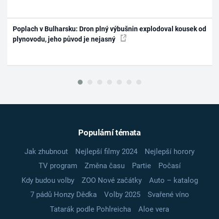
Poplach v Bulharsku: Dron plný výbušnin explodoval kousek od
plynovodu, jeho původ je nejasný
Populární témata
Jak zhubnout
Nejlepší filmy 2024
Nejlepší horory
TV program
Změna času
Partie
Počasí
Kdy budou volby
ZOO Nové začátky
Auto – katalog
7 pádů Honzy Dědka
Volby 2025
Svařené víno
Tatarák podle Pohlreicha
Aloe vera