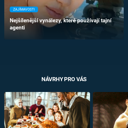
Časopis
ZAJÍMAVOSTI
Sledujte prima+
Nejšílenější vynálezy, které používají tajní
agenti
Přihlášení
Sledujte nás
NÁVRHY PRO VÁS