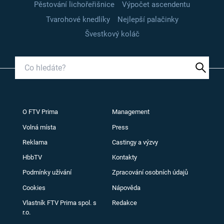
Pěstování lichořeřišnice
Výpočet ascendentu
Tvarohové knedlíky
Nejlepší palačinky
Švestkový koláč
O FTV Prima
Management
Volná místa
Press
Reklama
Castingy a výzvy
HbbTV
Kontakty
Podmínky užívání
Zpracování osobních údajů
Cookies
Nápověda
Vlastník FTV Prima spol. s
Redakce
r.o.