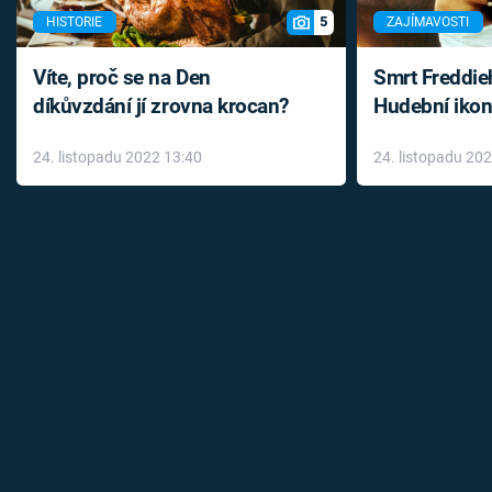
5
HISTORIE
ZAJÍMAVOSTI
Víte, proč se na Den
Smrt Freddie
díkůvzdání jí zrovna krocan?
Hudební ikon
až do konce 
24. listopadu 2022 13:40
24. listopadu 20
léky