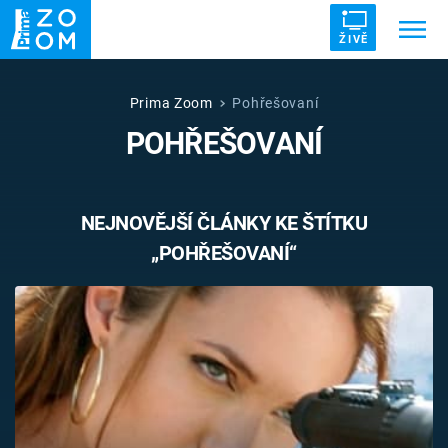
ŽIVĚ
Trendy:
ZRÁDCI
UFO
DRUHÁ SVĚTOVÁ VÁLKA
Prima Zoom
Pohřešovaní
POHŘEŠOVANÍ
ZÁHADY
VETŘELCI DÁVNOVĚKU
NEJNOVĚJŠÍ ČLÁNKY KE ŠTÍTKU
„POHŘEŠOVANÍ“
Témata
Témata
Pořady
TV Program