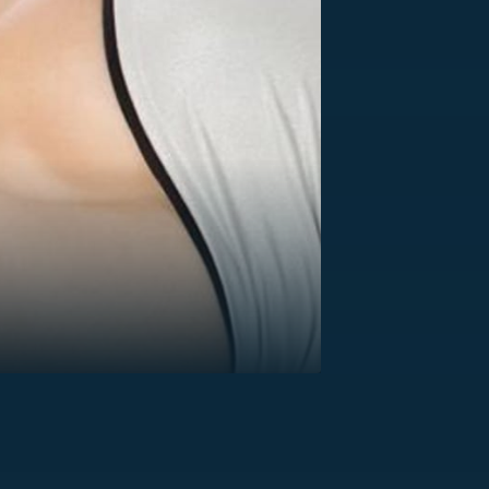
US
RSUS
ZE A