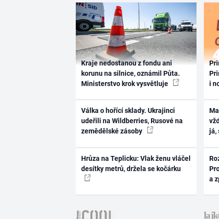
Kraje nedostanou z fondu ani
Pri
korunu na silnice, oznámil Půta.
Pri
Ministerstvo krok vysvětluje
i n
Válka o hořící sklady. Ukrajinci
Ma
udeřili na Wildberries, Rusové na
vž
zemědělské zásoby
já,
Hrůza na Teplicku: Vlak ženu vláčel
Ro
desítky metrů, držela se kočárku
Pr
a 