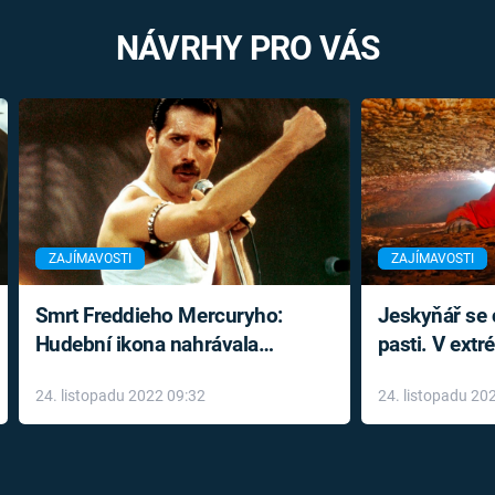
NÁVRHY PRO VÁS
ZAJÍMAVOSTI
ZAJÍMAVOSTI
Smrt Freddieho Mercuryho:
Jeskyňář se c
Hudební ikona nahrávala
pasti. V ext
až do konce života a odmítala
prožil noční
24. listopadu 2022 09:32
24. listopadu 20
léky
klaustrofobi