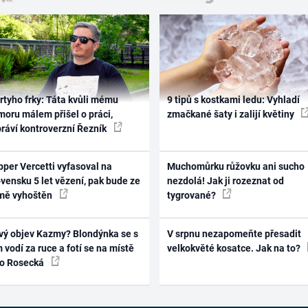
rtyho frky: Táta kvůli mému
9 tipů s kostkami ledu: Vyhladí
oru málem přišel o práci,
zmačkané šaty i zalijí květiny
práví kontroverzní Řezník
per Vercetti vyfasoval na
Muchomůrku růžovku ani sucho
vensku 5 let vězení, pak bude ze
nezdolá! Jak ji rozeznat od
mě vyhoštěn
tygrované?
vý objev Kazmy? Blondýnka se s
V srpnu nezapomeňte přesadit
 vodí za ruce a fotí se na místě
velkokvěté kosatce. Jak na to?
ko Rosecká