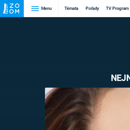
Menu
Témata
Pořady
TV Program
Cestování
Historie
HRADY A ZÁMKY
VIKINGOVÉ
HEDVÁBNÁ STEZKA
EPIDEMIE A
PANDEMIE
PŘÍRODA
NEJN
STAROVĚKÝ EGYPT
Druhá
Výročí
světová válka