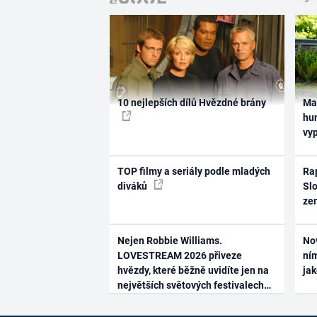
10 nejlepších dílů Hvězdné brány
Ma
hum
vy
TOP filmy a seriály podle mladých
Rap
diváků
Slo
ze
Nejen Robbie Williams.
No
LOVESTREAM 2026 přiveze
ním
hvězdy, které běžně uvidíte jen na
ja
největších světových festivalech