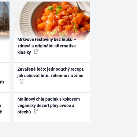
Mrkvové těstoviny bez lepku –
zdravá a originální alternativa
klasiky
Zavařené lečo: jednoduchý recept,
jak uchovat letní zeleninu na zimu
atr
Malinový chia pudink s kokosem –
o
veganský dezert plný ovoce a
ně
ořechů