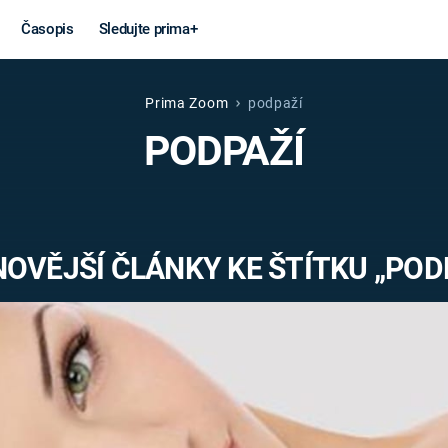
Časopis
Sledujte prima+
Prima Zoom
podpaží
Věda a
Války
PODPAŽÍ
technika
STUDENÁ V
KORONAVIRUS
VÁLKA VE
VIETNAMU
VESMÍR
OVĚJŠÍ ČLÁNKY KE ŠTÍTKU „POD
VÁLEČNÉ FI
MARS
SERIÁLY
Záhady a
Zajímav
konspirace