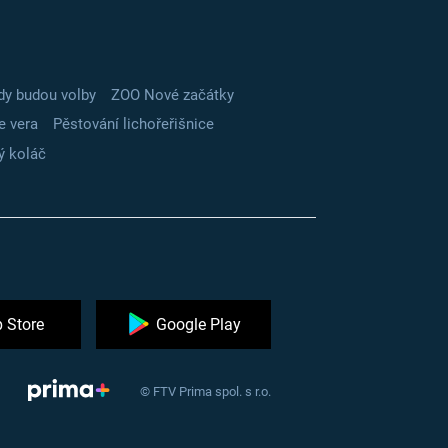
dy budou volby
ZOO Nové začátky
e vera
Pěstování lichořeřišnice
ý koláč
 Store
Google Play
© FTV Prima spol. s r.o.