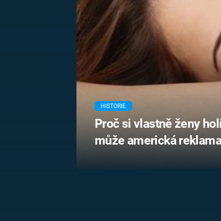
MARIE TEREZIE
ADOLF HITLER
NAPOLEON
BONAPARTE
ATENTÁT NA
REINHARDA
BRITSKÁ
HEYDRICHA
KRÁLOVSKÁ
RODINA
PRVNÍ SVĚTOVÁ
VÁLKA
HISTORIE
Proč si vlastně ženy ho
může americká reklama