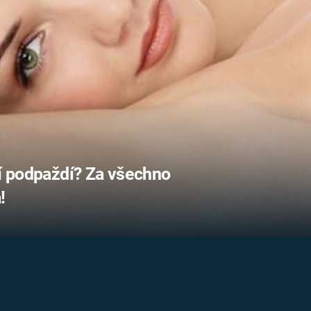
FILMY VERS
REALITA
UFO A
MIMOZEMŠŤANÉ
HORORY VE
REALITA
UTAJENÉ PŘÍBĚHY
ČESKÝCH DĚJIN
OPTICKÉ ILU
KLAMY
ALTERNATIVNÍ
HISTORIE
lí podpaždí? Za všechno
!