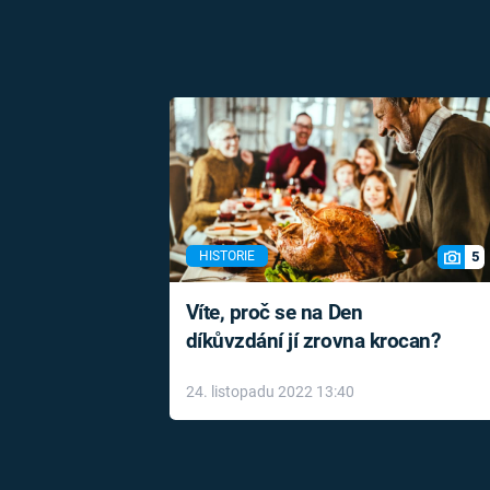
5
HISTORIE
Víte, proč se na Den
díkůvzdání jí zrovna krocan?
24. listopadu 2022 13:40