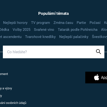
Populární témata
Nejlepší horory
TV program
Změna času
Partie
Počasí
K
Dědka
Volby 2025
Svařené víno
Tatarák podle Pohlreicha
Alo
t ascendentu
Tvarohové knedlíky
Nejlepší palačinky
Švestkov
ement
App
y a výzvy
ty
vání osobních údajů