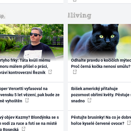
rtyho frky: Táta kvůli mému
Odhalte pravdu o kočičích mýtec
oru málem přišel o práci,
Proč černá kočka nenosí smůlu?
práví kontroverzní Řezník
per Vercetti vyfasoval na
Ibišek americký přitahuje
vensku 5 let vězení, pak bude ze
pozornost obřími květy. Pěstuje 
mě vyhoštěn
snadno
vý objev Kazmy? Blondýnka se s
Pěstujte brusinky! Na co je dobr
 vodí za ruce a fotí se na místě
hořce kyselé červené ovoce?
ko Rosecká