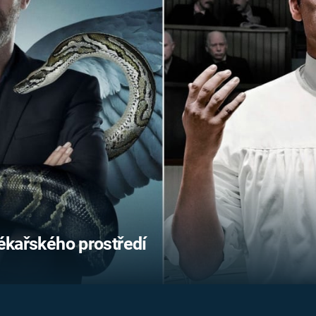
FILMY VERS
REALITA
UFO A
MIMOZEMŠŤANÉ
HORORY VE
REALITA
UTAJENÉ PŘÍBĚHY
ČESKÝCH DĚJIN
OPTICKÉ ILU
KLAMY
ALTERNATIVNÍ
HISTORIE
lékařského prostředí