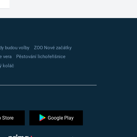
dy budou volby
ZOO Nové začátky
e vera
Pěstování lichořeřišnice
ý koláč
 Store
Google Play