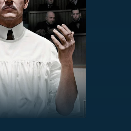
US
RSUS
ZE A