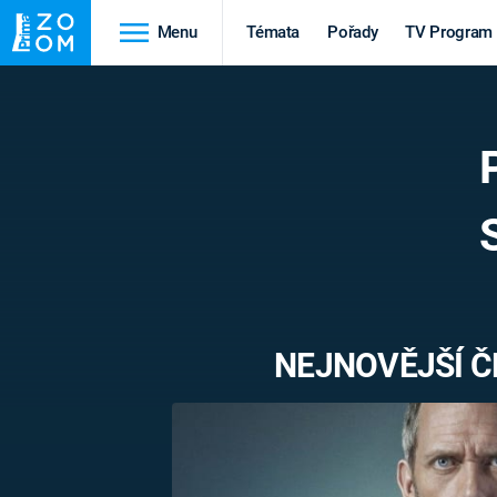
Menu
Témata
Pořady
TV Program
Cestování
Historie
HRADY A ZÁMKY
VIKINGOVÉ
HEDVÁBNÁ STEZKA
EPIDEMIE A
PANDEMIE
PŘÍRODA
STAROVĚKÝ EGYPT
NEJNOVĚJŠÍ ČL
Druhá
Výročí
světová válka