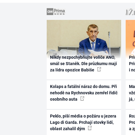
Nikdy nezpochybňujte voliče ANO,
Pri
smál se Staněk. Dle průzkumu mají
Pri
za lídra opozice Babiše
i n
Kolaps a fatální náraz do domu. Při
Ma
nehodě na Rychnovsku zemřel řidič
vž
osobního auta
já,
Peklo, píší média o požáru u jezera
Ro
Lago di Garda. Prchají stovky lidí,
Pr
oblast zahalil dým
a 