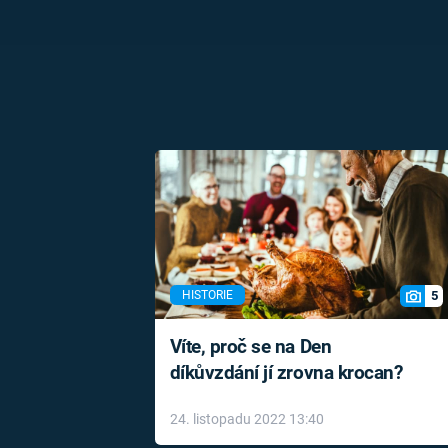
5
HISTORIE
Víte, proč se na Den
díkůvzdání jí zrovna krocan?
24. listopadu 2022 13:40