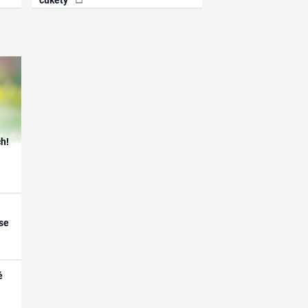
h!
se
é