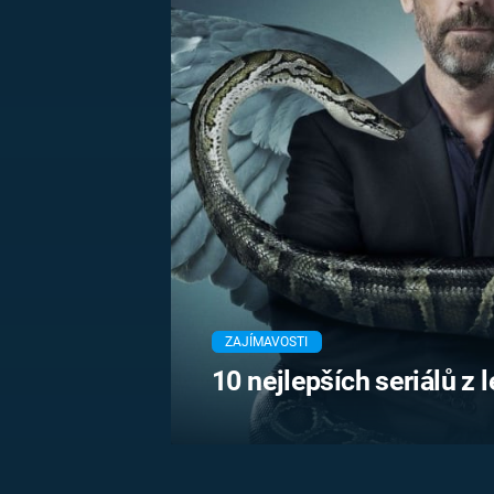
MARIE TEREZIE
ADOLF HITLER
NAPOLEON
BONAPARTE
ATENTÁT NA
REINHARDA
BRITSKÁ
HEYDRICHA
KRÁLOVSKÁ
RODINA
PRVNÍ SVĚTOVÁ
VÁLKA
ZAJÍMAVOSTI
10 nejlepších seriálů z 