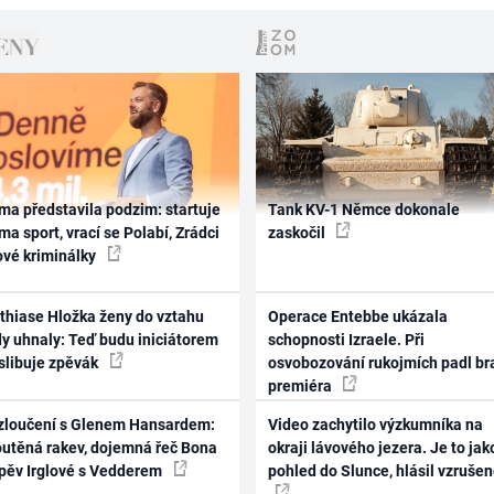
ma představila podzim: startuje
Tank KV-1 Němce dokonale
ma sport, vrací se Polabí, Zrádci
zaskočil
ové kriminálky
thiase Hložka ženy do vztahu
Operace Entebbe ukázala
dy uhnaly: Teď budu iniciátorem
schopnosti Izraele. Při
 slibuje zpěvák
osvobozování rukojmích padl br
premiéra
zloučení s Glenem Hansardem:
Video zachytilo výzkumníka na
outěná rakev, dojemná řeč Bona
okraji lávového jezera. Je to jak
zpěv Irglové s Vedderem
pohled do Slunce, hlásil vzruše