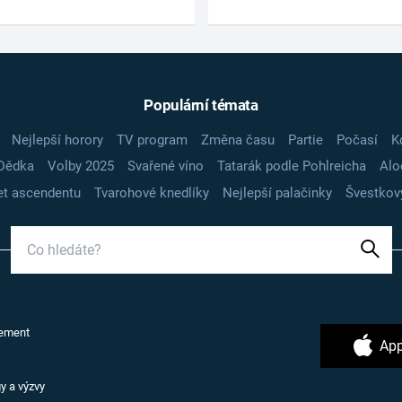
Populární témata
Nejlepší horory
TV program
Změna času
Partie
Počasí
K
Dědka
Volby 2025
Svařené víno
Tatarák podle Pohlreicha
Alo
t ascendentu
Tvarohové knedlíky
Nejlepší palačinky
Švestkov
ement
App
y a výzvy