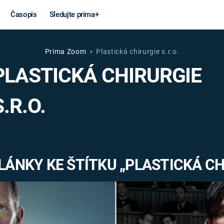
Časopis
Sledujte prima+
Prima Zoom
Plastická chirurgie s.r.o.
Věda a
Války
PLASTICKÁ CHIRURGIE
technika
STUDENÁ V
S.R.O.
KORONAVIRUS
VÁLKA VE
VIETNAMU
VESMÍR
VÁLEČNÉ FI
MARS
SERIÁLY
ÁNKY KE ŠTÍTKU „PLASTICKÁ CHI
Záhady a
Zajímav
konspirace