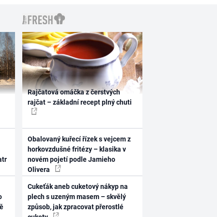
Rajčatová omáčka z čerstvých
rajčat – základní recept plný chuti
Obalovaný kuřecí řízek s vejcem z
horkovzdušné fritézy – klasika v
atr
novém pojetí podle Jamieho
Olivera
Cukeťák aneb cuketový nákyp na
o
plech s uzeným masem – skvělý
ně
způsob, jak zpracovat přerostlé
cukety