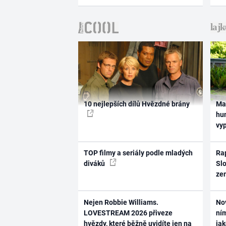
10 nejlepších dílů Hvězdné brány
Ma
hum
vy
TOP filmy a seriály podle mladých
Rap
diváků
Slo
ze
Nejen Robbie Williams.
No
LOVESTREAM 2026 přiveze
ním
hvězdy, které běžně uvidíte jen na
ja