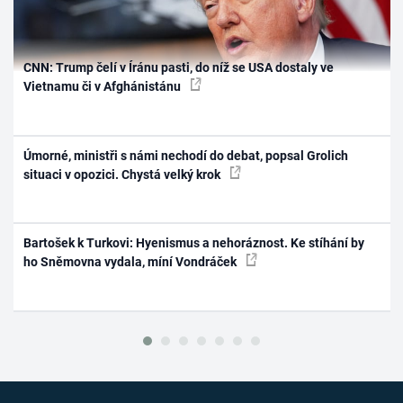
CNN: Trump čelí v Íránu pasti, do níž se USA dostaly ve
Vietnamu či v Afghánistánu
Úmorné, ministři s námi nechodí do debat, popsal Grolich
situaci v opozici. Chystá velký krok
Bartošek k Turkovi: Hyenismus a nehoráznost. Ke stíhání by
ho Sněmovna vydala, míní Vondráček