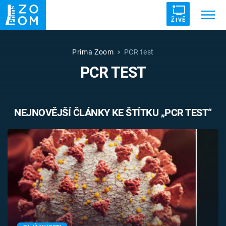
ŽIVĚ
Trendy:
ZRÁDCI
UFO
DRUHÁ SVĚTOVÁ VÁLKA
Prima Zoom
PCR test
PCR TEST
ZÁHADY
VETŘELCI DÁVNOVĚKU
NEJNOVĚJŠÍ ČLÁNKY KE ŠTÍTKU „PCR TEST“
Témata
Témata
Pořady
TV Program