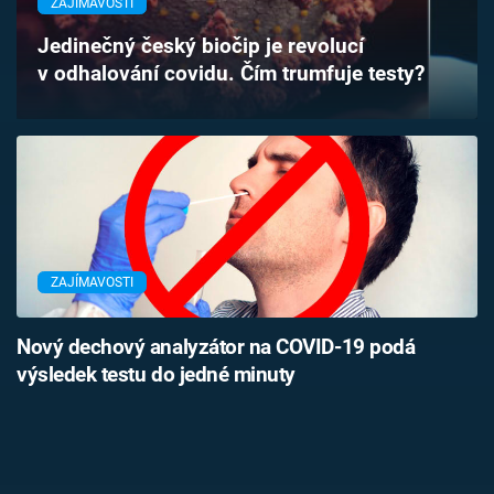
ZAJÍMAVOSTI
Časopis
Jedinečný český biočip je revolucí
v odhalování covidu. Čím trumfuje testy?
Sledujte prima+
Přihlášení
Sledujte nás
ZAJÍMAVOSTI
Nový dechový analyzátor na COVID-19 podá
výsledek testu do jedné minuty