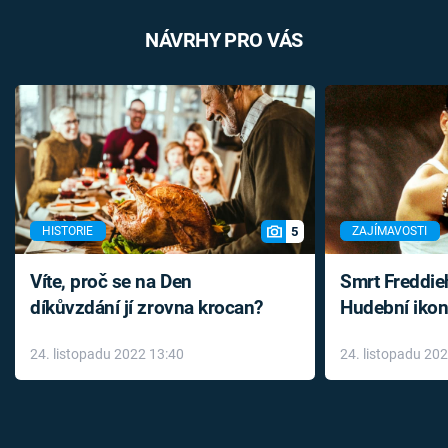
NÁVRHY PRO VÁS
5
HISTORIE
ZAJÍMAVOSTI
Víte, proč se na Den
Smrt Freddie
díkůvzdání jí zrovna krocan?
Hudební ikon
až do konce 
24. listopadu 2022 13:40
24. listopadu 20
léky