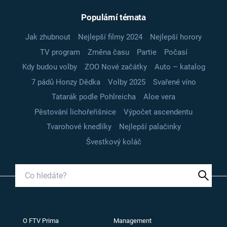
Populární témata
Jak zhubnout
Nejlepší filmy 2024
Nejlepší horory
TV program
Změna času
Partie
Počasí
Kdy budou volby
ZOO Nové začátky
Auto – katalog
7 pádů Honzy Dědka
Volby 2025
Svařené víno
Tatarák podle Pohlreicha
Aloe vera
Pěstování lichořeřišnice
Výpočet ascendentu
Tvarohové knedlíky
Nejlepší palačinky
Švestkový koláč
O FTV Prima
Management