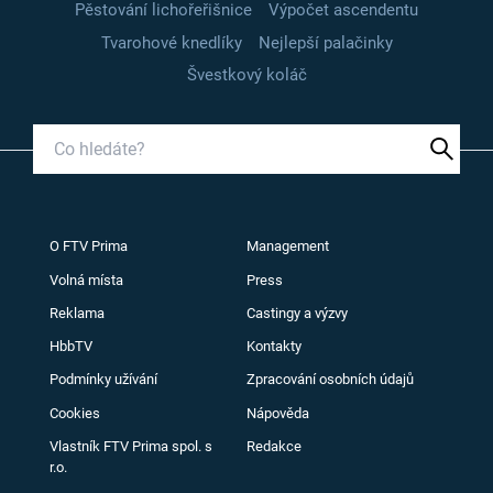
Pěstování lichořeřišnice
Výpočet ascendentu
Tvarohové knedlíky
Nejlepší palačinky
Švestkový koláč
O FTV Prima
Management
Volná místa
Press
Reklama
Castingy a výzvy
HbbTV
Kontakty
Podmínky užívání
Zpracování osobních údajů
Cookies
Nápověda
Vlastník FTV Prima spol. s
Redakce
r.o.