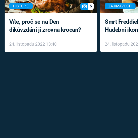
5
HISTORIE
ZAJÍMAVOSTI
Víte, proč se na Den
Smrt Freddie
díkůvzdání jí zrovna krocan?
Hudební ikon
až do konce 
24. listopadu 2022 13:40
24. listopadu 20
léky