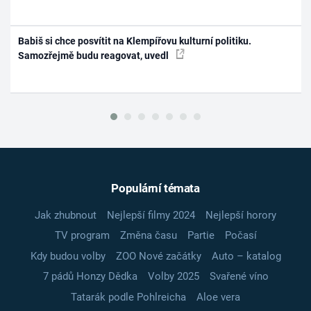
Babiš si chce posvítit na Klempířovu kulturní politiku.
Samozřejmě budu reagovat, uvedl
Populární témata
Jak zhubnout
Nejlepší filmy 2024
Nejlepší horory
TV program
Změna času
Partie
Počasí
Kdy budou volby
ZOO Nové začátky
Auto – katalog
7 pádů Honzy Dědka
Volby 2025
Svařené víno
Tatarák podle Pohlreicha
Aloe vera