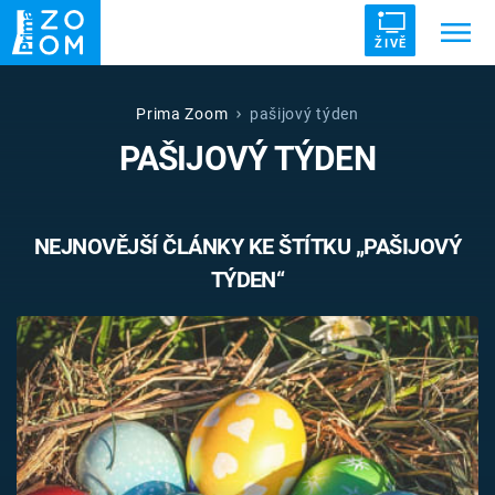
ŽIVĚ
Trendy:
ZRÁDCI
UFO
DRUHÁ SVĚTOVÁ VÁLKA
Prima Zoom
pašijový týden
PAŠIJOVÝ TÝDEN
ZÁHADY
VETŘELCI DÁVNOVĚKU
NEJNOVĚJŠÍ ČLÁNKY KE ŠTÍTKU „PAŠIJOVÝ
TÝDEN“
Témata
Témata
Pořady
TV Program