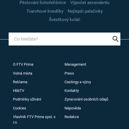
Pěstování lichořeřišnice
Výpočet ascendentu
Tvarohové knedlíky
Nejlepší palačinky
Švestkový koláč
O FTV Prima
Management
Volná místa
Press
Reklama
Castingy a výzvy
HbbTV
Kontakty
Podmínky užívání
Zpracování osobních údajů
Cookies
Nápověda
Vlastník FTV Prima spol. s
Redakce
r.o.