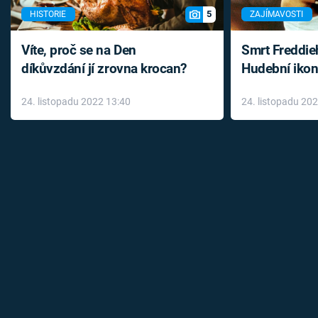
5
HISTORIE
ZAJÍMAVOSTI
Víte, proč se na Den
Smrt Freddie
díkůvzdání jí zrovna krocan?
Hudební ikon
až do konce 
24. listopadu 2022 13:40
24. listopadu 20
léky