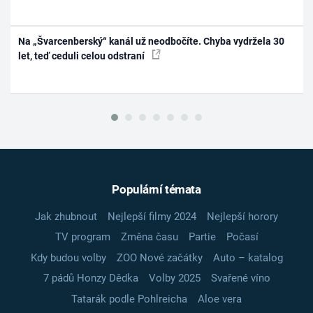
Na „Švarcenberský“ kanál už neodbočíte. Chyba vydržela 30
let, teď ceduli celou odstraní
Populární témata
Jak zhubnout
Nejlepší filmy 2024
Nejlepší horory
TV program
Změna času
Partie
Počasí
Kdy budou volby
ZOO Nové začátky
Auto – katalog
7 pádů Honzy Dědka
Volby 2025
Svařené víno
Tatarák podle Pohlreicha
Aloe vera