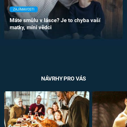
Časopis
ZAJÍMAVOSTI
Sledujte prima+
Máte smůlu v lásce? Je to chyba vaší
matky, míní vědci
Přihlášení
Sledujte nás
NÁVRHY PRO VÁS