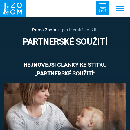
ŽIVĚ
Trendy:
ZRÁDCI
UFO
DRUHÁ SVĚTOVÁ VÁLKA
Prima Zoom
partnerské soužití
PARTNERSKÉ SOUŽITÍ
ZÁHADY
VETŘELCI DÁVNOVĚKU
NEJNOVĚJŠÍ ČLÁNKY KE ŠTÍTKU
„PARTNERSKÉ SOUŽITÍ“
Témata
Témata
Pořady
TV Program