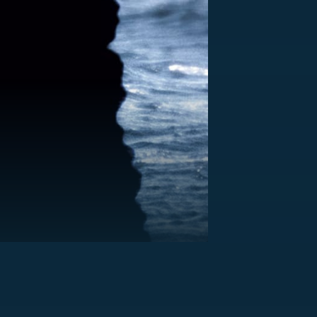
US
RSUS
ZE A