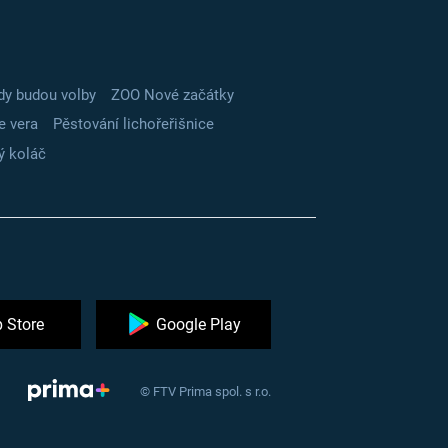
dy budou volby
ZOO Nové začátky
e vera
Pěstování lichořeřišnice
ý koláč
 Store
Google Play
© FTV Prima spol. s r.o.