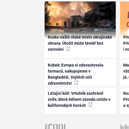
Rusko našlo slabé místo ukrajinské
Pri
obrany. Útočit může téměř bez
Pri
varování
i n
Kubek: Evropa si zdevastovala
Ma
farmacii, nakupujeme v
vž
Bangladéši. Vojtěch ničí
já,
zdravotnictví
Létající kůň: Vrtulník zachránil
Ro
zvíře, které během závodu uvízlo v
Pr
kalifornských horách
a 