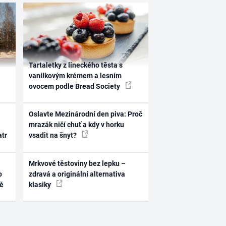
Tartaletky z lineckého těsta s
vanilkovým krémem a lesním
ovocem podle Bread Society
Oslavte Mezinárodní den piva: Proč
mrazák ničí chuť a kdy v horku
atr
vsadit na šnyt?
Mrkvové těstoviny bez lepku –
o
zdravá a originální alternativa
ně
klasiky