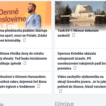
ma představila podzim: startuje
Tank KV-1 Němce dokonale
ma sport, vrací se Polabí, Zrádci
zaskočil
ové kriminálky
thiase Hložka ženy do vztahu
Operace Entebbe ukázala
dy uhnaly: Teď budu iniciátorem
schopnosti Izraele. Při
 slibuje zpěvák
osvobozování rukojmích padl br
premiéra
zloučení s Glenem Hansardem:
Video zachytilo výzkumníka na
outěná rakev, dojemná řeč Bona
okraji lávového jezera. Je to jak
zpěv Irglové s Vedderem
pohled do Slunce, hlásil vzruše