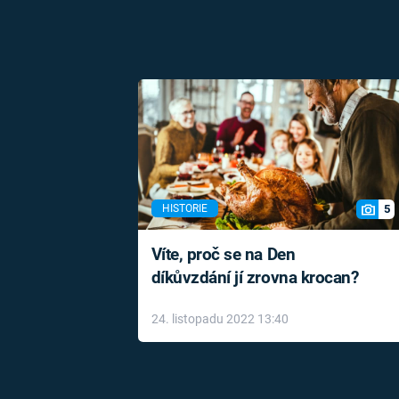
5
HISTORIE
Víte, proč se na Den
díkůvzdání jí zrovna krocan?
24. listopadu 2022 13:40