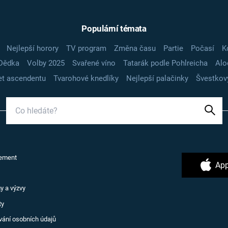
Populární témata
Nejlepší horory
TV program
Změna času
Partie
Počasí
K
Dědka
Volby 2025
Svařené víno
Tatarák podle Pohlreicha
Alo
t ascendentu
Tvarohové knedlíky
Nejlepší palačinky
Švestkov
ement
App
y a výzvy
ty
vání osobních údajů