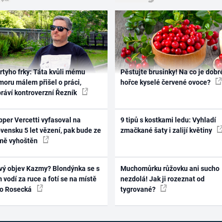
rtyho frky: Táta kvůli mému
Pěstujte brusinky! Na co je dobr
oru málem přišel o práci,
hořce kyselé červené ovoce?
práví kontroverzní Řezník
per Vercetti vyfasoval na
9 tipů s kostkami ledu: Vyhladí
vensku 5 let vězení, pak bude ze
zmačkané šaty i zalijí květiny
mě vyhoštěn
vý objev Kazmy? Blondýnka se s
Muchomůrku růžovku ani sucho
 vodí za ruce a fotí se na místě
nezdolá! Jak ji rozeznat od
ko Rosecká
tygrované?