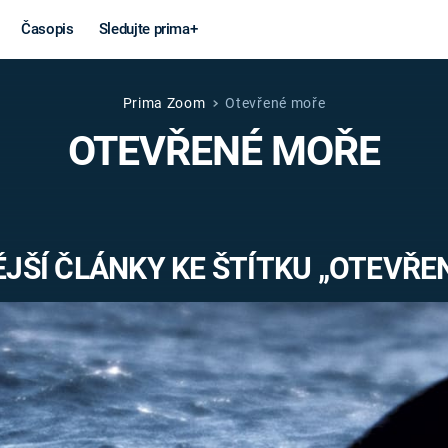
Časopis
Sledujte prima+
Prima Zoom
Otevřené moře
Věda a
Války
OTEVŘENÉ MOŘE
technika
STUDENÁ V
KORONAVIRUS
VÁLKA VE
VIETNAMU
VESMÍR
JŠÍ ČLÁNKY KE ŠTÍTKU „OTEVŘE
VÁLEČNÉ FI
MARS
SERIÁLY
Záhady a
Zajímav
konspirace