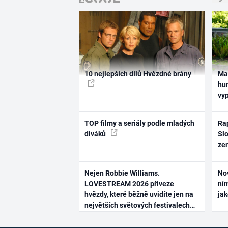
10 nejlepších dílů Hvězdné brány
Ma
hum
vy
TOP filmy a seriály podle mladých
Rap
diváků
Slo
ze
Nejen Robbie Williams.
No
LOVESTREAM 2026 přiveze
ním
hvězdy, které běžně uvidíte jen na
ja
největších světových festivalech