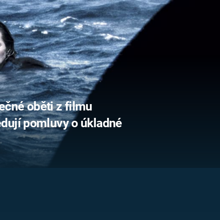
FILMY VERS
REALITA
UFO A
MIMOZEMŠŤANÉ
HORORY VE
REALITA
UTAJENÉ PŘÍBĚHY
ČESKÝCH DĚJIN
OPTICKÉ ILU
KLAMY
ALTERNATIVNÍ
HISTORIE
tečné oběti z filmu
dují pomluvy o úkladné