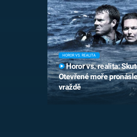
MARIE TEREZIE
ADOLF HITLER
NAPOLEON
BONAPARTE
ATENTÁT NA
REINHARDA
BRITSKÁ
HEYDRICHA
KRÁLOVSKÁ
RODINA
PRVNÍ SVĚTOVÁ
VÁLKA
HOROR VS. REALITA
Horor vs. realita: Sku
Otevřené moře pronásle
vraždě