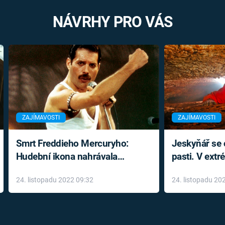
NÁVRHY PRO VÁS
ZAJÍMAVOSTI
ZAJÍMAVOSTI
Smrt Freddieho Mercuryho:
Jeskyňář se c
Hudební ikona nahrávala
pasti. V ext
až do konce života a odmítala
prožil noční
24. listopadu 2022 09:32
24. listopadu 20
léky
klaustrofobi