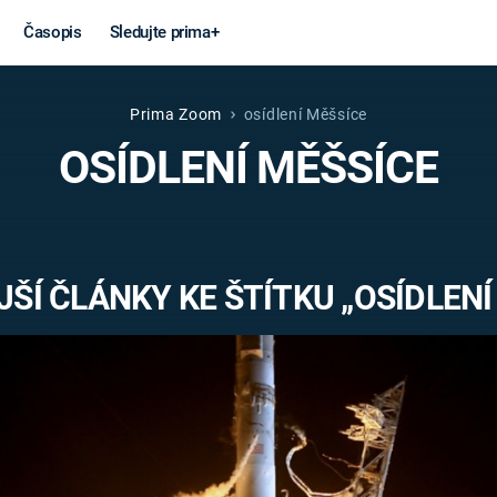
Časopis
Sledujte prima+
Prima Zoom
osídlení Měšsíce
Věda a
Války
OSÍDLENÍ MĚŠSÍCE
technika
STUDENÁ V
KORONAVIRUS
VÁLKA VE
VIETNAMU
VESMÍR
ŠÍ ČLÁNKY KE ŠTÍTKU „OSÍDLENÍ
VÁLEČNÉ FI
MARS
SERIÁLY
Záhady a
Zajímav
konspirace