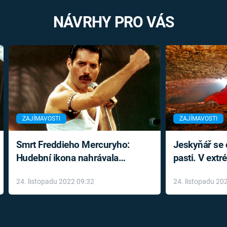
NÁVRHY PRO VÁS
ZAJÍMAVOSTI
ZAJÍMAVOSTI
Smrt Freddieho Mercuryho:
Jeskyňář se c
Hudební ikona nahrávala
pasti. V ext
až do konce života a odmítala
prožil noční
24. listopadu 2022 09:32
24. listopadu 20
léky
klaustrofobi