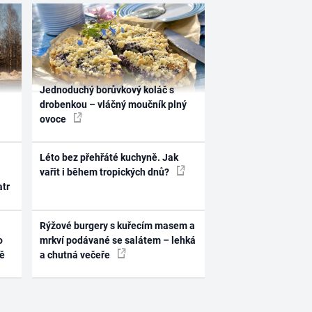
Jednoduchý borůvkový koláč s
drobenkou – vláčný moučník plný
ovoce
Léto bez přehřáté kuchyně. Jak
vařit i během tropických dnů?
atr
Rýžové burgery s kuřecím masem a
o
mrkví podávané se salátem – lehká
ně
a chutná večeře