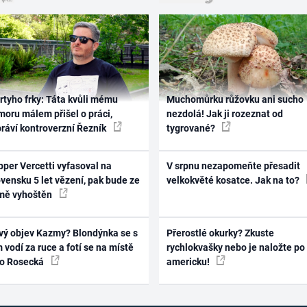
rtyho frky: Táta kvůli mému
Muchomůrku růžovku ani sucho
oru málem přišel o práci,
nezdolá! Jak ji rozeznat od
práví kontroverzní Řezník
tygrované?
per Vercetti vyfasoval na
V srpnu nezapomeňte přesadit
vensku 5 let vězení, pak bude ze
velkokvěté kosatce. Jak na to?
mě vyhoštěn
vý objev Kazmy? Blondýnka se s
Přerostlé okurky? Zkuste
 vodí za ruce a fotí se na místě
rychlokvašky nebo je naložte po
ko Rosecká
americku!