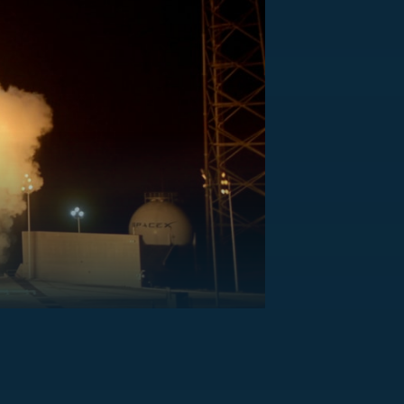
US
RSUS
ZE A