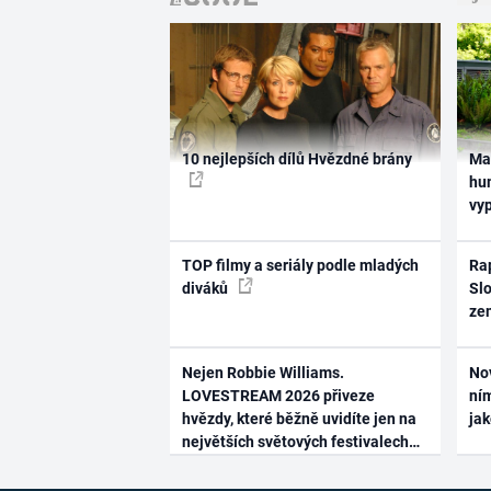
10 nejlepších dílů Hvězdné brány
Ma
hum
vy
TOP filmy a seriály podle mladých
Rap
diváků
Slo
ze
Nejen Robbie Williams.
No
LOVESTREAM 2026 přiveze
ním
hvězdy, které běžně uvidíte jen na
ja
největších světových festivalech