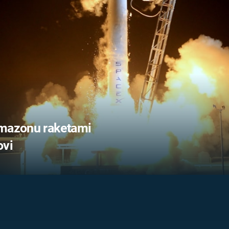
FILMY VERS
REALITA
UFO A
MIMOZEMŠŤANÉ
HORORY VE
REALITA
UTAJENÉ PŘÍBĚHY
ČESKÝCH DĚJIN
OPTICKÉ ILU
KLAMY
ALTERNATIVNÍ
HISTORIE
Amazonu raketami
ovi