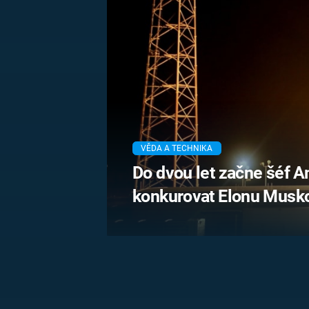
MARIE TEREZIE
ADOLF HITLER
NAPOLEON
BONAPARTE
ATENTÁT NA
REINHARDA
BRITSKÁ
HEYDRICHA
KRÁLOVSKÁ
RODINA
PRVNÍ SVĚTOVÁ
VÁLKA
VĚDA A TECHNIKA
Do dvou let začne šéf 
konkurovat Elonu Musk