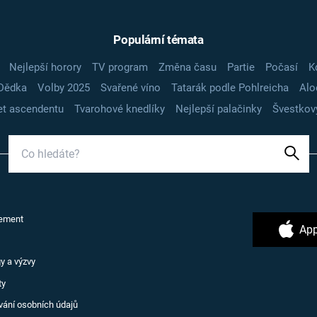
Populární témata
Nejlepší horory
TV program
Změna času
Partie
Počasí
K
Dědka
Volby 2025
Svařené víno
Tatarák podle Pohlreicha
Alo
t ascendentu
Tvarohové knedlíky
Nejlepší palačinky
Švestkov
ement
App
y a výzvy
ty
vání osobních údajů