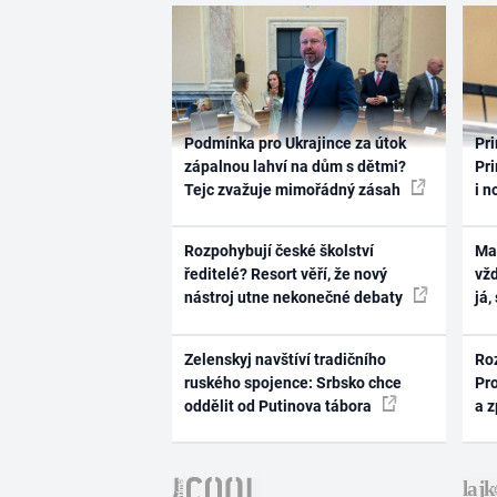
Podmínka pro Ukrajince za útok
Pri
zápalnou lahví na dům s dětmi?
Pri
Tejc zvažuje mimořádný zásah
i n
Rozpohybují české školství
Ma
ředitelé? Resort věří, že nový
vž
nástroj utne nekonečné debaty
já,
Zelenskyj navštíví tradičního
Ro
ruského spojence: Srbsko chce
Pr
oddělit od Putinova tábora
a 