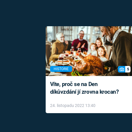
5
HISTORIE
Víte, proč se na Den
díkůvzdání jí zrovna krocan?
24. listopadu 2022 13:40