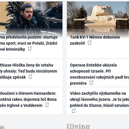
ma představila podzim: startuje
Tank KV-1 Němce dokonale
ma sport, vrací se Polabí, Zrádci
zaskočil
ové kriminálky
thiase Hložka ženy do vztahu
Operace Entebbe ukázala
dy uhnaly: Teď budu iniciátorem
schopnosti Izraele. Při
 slibuje zpěvák
osvobozování rukojmích padl br
premiéra
zloučení s Glenem Hansardem:
Video zachytilo výzkumníka na
outěná rakev, dojemná řeč Bona
okraji lávového jezera. Je to jak
zpěv Irglové s Vedderem
pohled do Slunce, hlásil vzruše