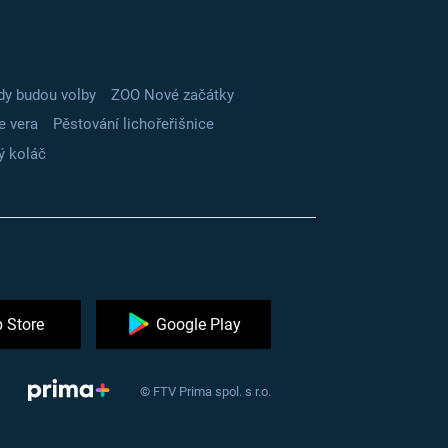
dy budou volby
ZOO Nové začátky
e vera
Pěstování lichořeřišnice
ý koláč
 Store
Google Play
© FTV Prima spol. s r.o.