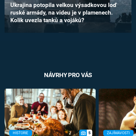
Ukrajina potopila velkou výsadkovou loď
Časopis
ruské armády, na videu je v plamenech.
Kolik uvezla tanků a vojáků?
Sledujte prima+
Přihlášení
Sledujte nás
NÁVRHY PRO VÁS
5
HISTORIE
ZAJÍMAVOSTI