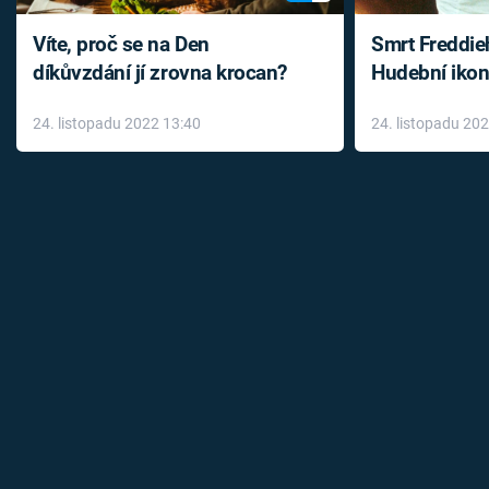
Víte, proč se na Den
Smrt Freddie
díkůvzdání jí zrovna krocan?
Hudební ikon
až do konce 
24. listopadu 2022 13:40
24. listopadu 20
léky