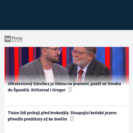
Ultralevicový Sánchez je žábou na prameni, pustil se Vondra
do Španělů. Kritizoval i Gregor
Tisíce lidí prchají před krokodýly. Stoupající keňské jezero
přivedlo predátory až ke dveřím