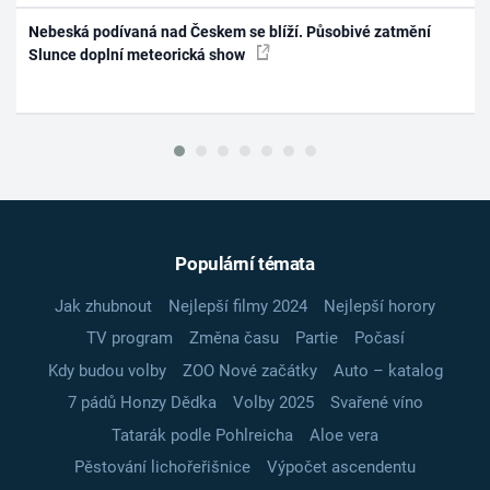
Nebeská podívaná nad Českem se blíží. Působivé zatmění
Slunce doplní meteorická show
Populární témata
Jak zhubnout
Nejlepší filmy 2024
Nejlepší horory
TV program
Změna času
Partie
Počasí
Kdy budou volby
ZOO Nové začátky
Auto – katalog
7 pádů Honzy Dědka
Volby 2025
Svařené víno
Tatarák podle Pohlreicha
Aloe vera
Pěstování lichořeřišnice
Výpočet ascendentu