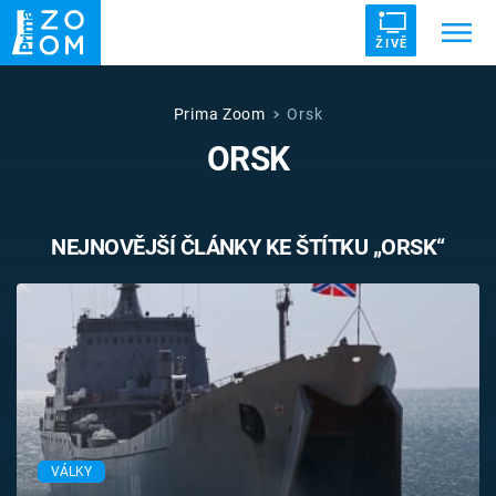
ŽIVĚ
Trendy:
ZRÁDCI
UFO
DRUHÁ SVĚTOVÁ VÁLKA
Prima Zoom
Orsk
ORSK
ZÁHADY
VETŘELCI DÁVNOVĚKU
NEJNOVĚJŠÍ ČLÁNKY KE ŠTÍTKU „ORSK“
Témata
Témata
Pořady
TV Program
VÁLKY