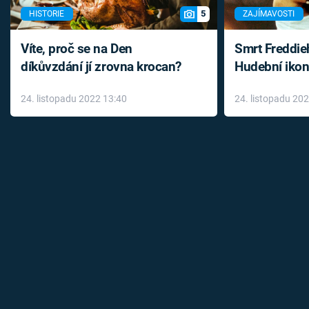
5
HISTORIE
ZAJÍMAVOSTI
Víte, proč se na Den
Smrt Freddie
díkůvzdání jí zrovna krocan?
Hudební ikon
až do konce 
24. listopadu 2022 13:40
24. listopadu 20
léky