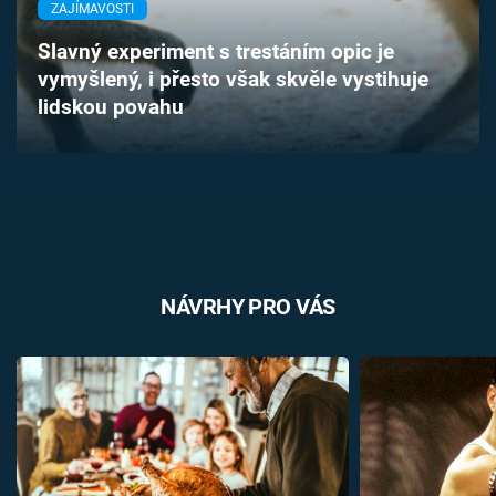
ZAJÍMAVOSTI
Časopis
Slavný experiment s trestáním opic je
Sledujte prima+
vymyšlený, i přesto však skvěle vystihuje
lidskou povahu
Přihlášení
Sledujte nás
NÁVRHY PRO VÁS