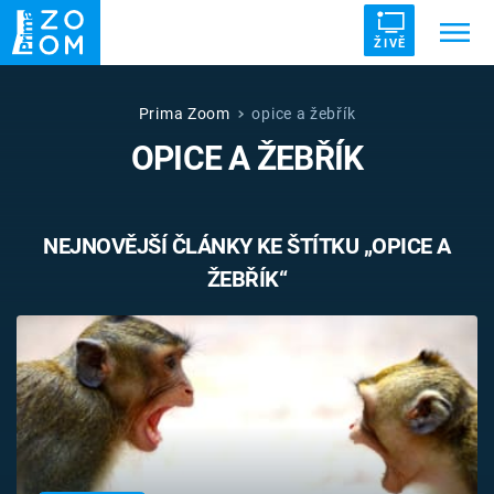
ŽIVĚ
Trendy:
ZRÁDCI
UFO
DRUHÁ SVĚTOVÁ VÁLKA
Prima Zoom
opice a žebřík
OPICE A ŽEBŘÍK
ZÁHADY
VETŘELCI DÁVNOVĚKU
NEJNOVĚJŠÍ ČLÁNKY KE ŠTÍTKU „OPICE A
ŽEBŘÍK“
Témata
Témata
Pořady
TV Program