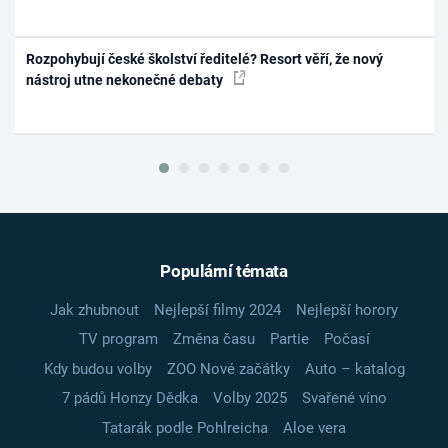
Rozpohybují české školství ředitelé? Resort věří, že nový
nástroj utne nekonečné debaty
Populární témata
Jak zhubnout
Nejlepší filmy 2024
Nejlepší horory
TV program
Změna času
Partie
Počasí
Kdy budou volby
ZOO Nové začátky
Auto – katalog
7 pádů Honzy Dědka
Volby 2025
Svařené víno
Tatarák podle Pohlreicha
Aloe vera