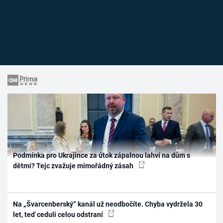
Podmínka pro Ukrajince za útok zápalnou lahví na dům s
dětmi? Tejc zvažuje mimořádný zásah
Na „Švarcenberský“ kanál už neodbočíte. Chyba vydržela 30
let, teď ceduli celou odstraní