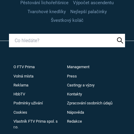
Pěstování lichořeřišnice
Výpočet ascendentu
Tvarohové knedlíky
Nejlepší palačinky
Švestkový koláč
O FTV Prima
Management
Volná místa
Press
Reklama
Castingy a výzvy
HbbTV
Kontakty
Podmínky užívání
Zpracování osobních údajů
Cookies
Nápověda
Vlastník FTV Prima spol. s
Redakce
r.o.