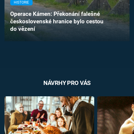
HISTORIE
Časopis
Operace Kámen: Překonání falešné
Sledujte prima+
československé hranice bylo cestou
do vězení
Přihlášení
Sledujte nás
NÁVRHY PRO VÁS