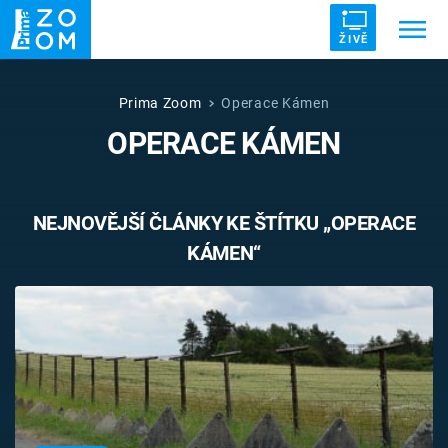
ŽIVĚ
Trendy:
ZRÁDCI
UFO
DRUHÁ SVĚTOVÁ VÁLKA
Prima Zoom
Operace Kámen
OPERACE KÁMEN
ZÁHADY
VETŘELCI DÁVNOVĚKU
NEJNOVĚJŠÍ ČLÁNKY KE ŠTÍTKU „OPERACE
KÁMEN“
Témata
Témata
Pořady
TV Program