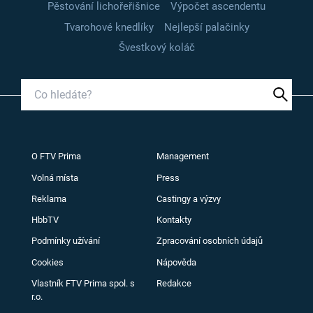
Pěstování lichořeřišnice
Výpočet ascendentu
Tvarohové knedlíky
Nejlepší palačinky
Švestkový koláč
O FTV Prima
Management
Volná místa
Press
Reklama
Castingy a výzvy
HbbTV
Kontakty
Podmínky užívání
Zpracování osobních údajů
Cookies
Nápověda
Vlastník FTV Prima spol. s
Redakce
r.o.