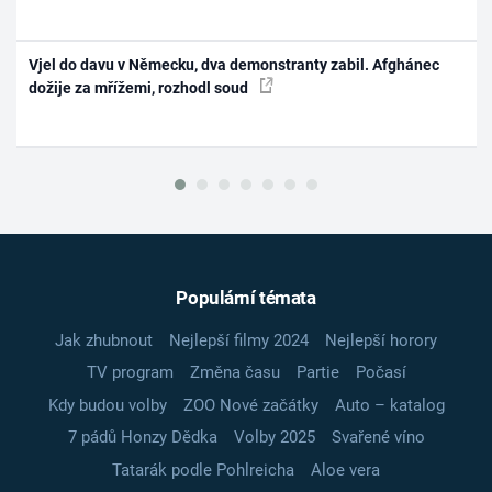
Vjel do davu v Německu, dva demonstranty zabil. Afghánec
dožije za mřížemi, rozhodl soud
Populární témata
Jak zhubnout
Nejlepší filmy 2024
Nejlepší horory
TV program
Změna času
Partie
Počasí
Kdy budou volby
ZOO Nové začátky
Auto – katalog
7 pádů Honzy Dědka
Volby 2025
Svařené víno
Tatarák podle Pohlreicha
Aloe vera