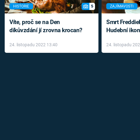
5
HISTORIE
ZAJÍMAVOSTI
Víte, proč se na Den
Smrt Freddie
díkůvzdání jí zrovna krocan?
Hudební ikon
až do konce 
24. listopadu 2022 13:40
24. listopadu 20
léky