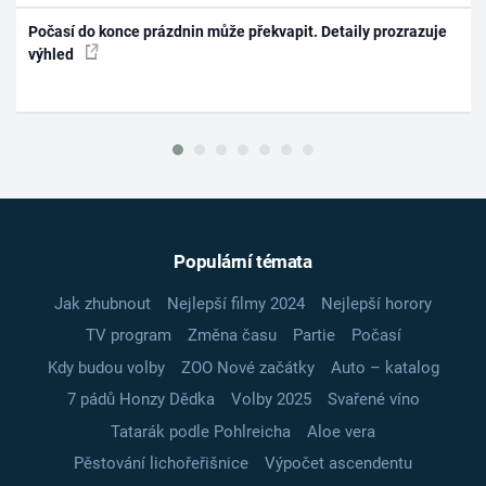
Počasí do konce prázdnin může překvapit. Detaily prozrazuje
výhled
Populární témata
Jak zhubnout
Nejlepší filmy 2024
Nejlepší horory
TV program
Změna času
Partie
Počasí
Kdy budou volby
ZOO Nové začátky
Auto – katalog
7 pádů Honzy Dědka
Volby 2025
Svařené víno
Tatarák podle Pohlreicha
Aloe vera
Pěstování lichořeřišnice
Výpočet ascendentu