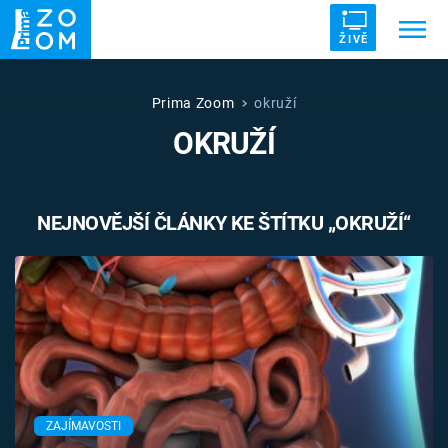
ŽIVĚ
Trendy:
ZRÁDCI
UFO
DRUHÁ SVĚTOVÁ VÁLKA
Prima Zoom
okruží
OKRUŽÍ
ZÁHADY
VETŘELCI DÁVNOVĚKU
NEJNOVĚJŠÍ ČLÁNKY KE ŠTÍTKU „OKRUŽÍ“
Témata
Témata
Pořady
TV Program
ZAJÍMAVOSTI