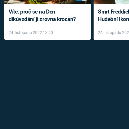
Víte, proč se na Den
Smrt Freddie
díkůvzdání jí zrovna krocan?
Hudební ikon
až do konce 
24. listopadu 2022 13:40
24. listopadu 20
léky