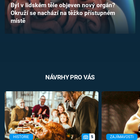
Byl v lidském těle objeven nový orgán?
Časopis
Okruží se nachází na těžko přístupném
místě
Sledujte prima+
Přihlášení
Sledujte nás
NÁVRHY PRO VÁS
5
HISTORIE
ZAJÍMAVOSTI