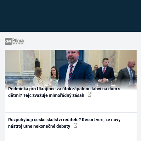
Podmínka pro Ukrajince za útok zápalnou lahví na dům s
dětmi? Tejc zvažuje mimořádný zásah
Rozpohybují české školství ředitelé? Resort věří, že nový
nástroj utne nekonečné debaty