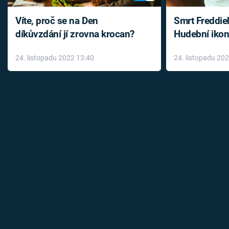
Víte, proč se na Den
Smrt Freddie
díkůvzdání jí zrovna krocan?
Hudební ikon
až do konce 
24. listopadu 2022 13:40
24. listopadu 20
léky