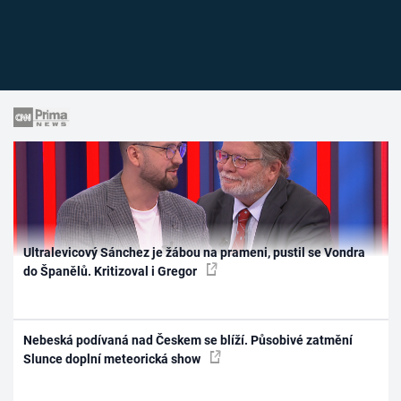
Ultralevicový Sánchez je žábou na prameni, pustil se Vondra
do Španělů. Kritizoval i Gregor
Nebeská podívaná nad Českem se blíží. Působivé zatmění
Slunce doplní meteorická show