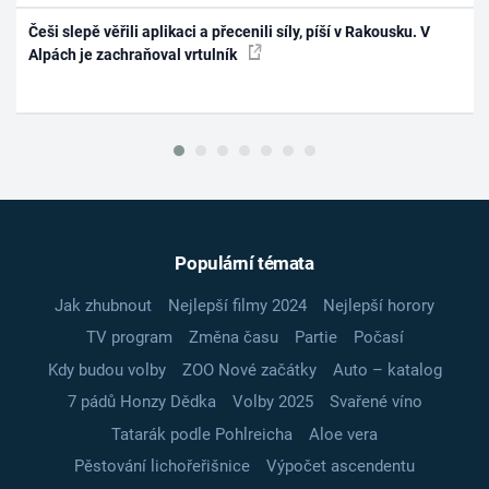
Češi slepě věřili aplikaci a přecenili síly, píší v Rakousku. V
Alpách je zachraňoval vrtulník
Populární témata
Jak zhubnout
Nejlepší filmy 2024
Nejlepší horory
TV program
Změna času
Partie
Počasí
Kdy budou volby
ZOO Nové začátky
Auto – katalog
7 pádů Honzy Dědka
Volby 2025
Svařené víno
Tatarák podle Pohlreicha
Aloe vera
Pěstování lichořeřišnice
Výpočet ascendentu