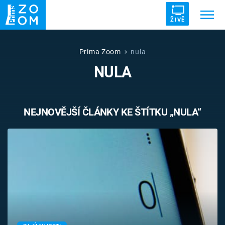
ŽIVĚ
Trendy:
ZRÁDCI
UFO
DRUHÁ SVĚTOVÁ VÁLKA
Prima Zoom
nula
NULA
ZÁHADY
VETŘELCI DÁVNOVĚKU
NEJNOVĚJŠÍ ČLÁNKY KE ŠTÍTKU „NULA“
Témata
Témata
Pořady
TV Program