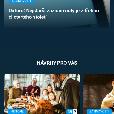
ZAJÍMAVOSTI
Časopis
Oxford: Nejstarší záznam nuly je z třetího
či čtvrtého století
Sledujte prima+
Přihlášení
Sledujte nás
NÁVRHY PRO VÁS
5
HISTORIE
ZAJÍMAVOSTI