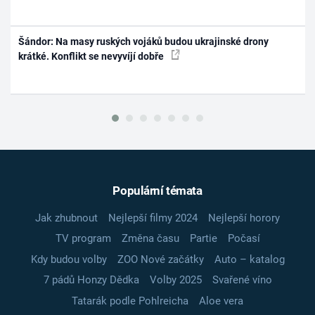
Šándor: Na masy ruských vojáků budou ukrajinské drony
krátké. Konflikt se nevyvíjí dobře
Populární témata
Jak zhubnout
Nejlepší filmy 2024
Nejlepší horory
TV program
Změna času
Partie
Počasí
Kdy budou volby
ZOO Nové začátky
Auto – katalog
7 pádů Honzy Dědka
Volby 2025
Svařené víno
Tatarák podle Pohlreicha
Aloe vera