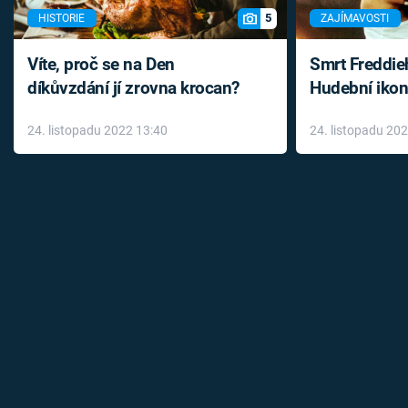
5
HISTORIE
ZAJÍMAVOSTI
Víte, proč se na Den
Smrt Freddie
díkůvzdání jí zrovna krocan?
Hudební ikon
až do konce 
24. listopadu 2022 13:40
24. listopadu 20
léky