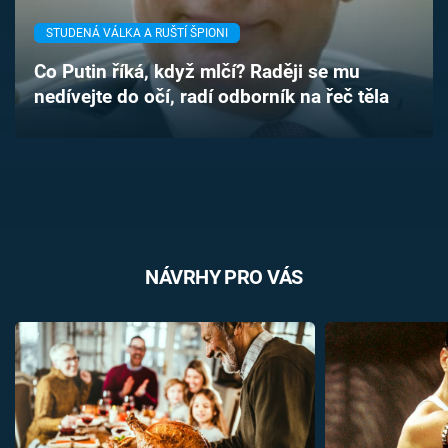
Časopis
STUDENÁ VÁLKA A RUŠTÍ ŠPIONI
Sledujte prima+
Co Putin říká, když mlčí? Raději se mu
nedívejte do očí, radí odborník na řeč těla
Přihlášení
Sledujte nás
NÁVRHY PRO VÁS