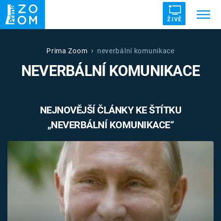
ŽIVĚ
Trendy:
ZRÁDCI
UFO
DRUHÁ SVĚTOVÁ VÁLKA
Prima Zoom
neverbální komunikace
NEVERBÁLNÍ KOMUNIKACE
ZÁHADY
VETŘELCI DÁVNOVĚKU
NEJNOVĚJŠÍ ČLÁNKY KE ŠTÍTKU
„NEVERBÁLNÍ KOMUNIKACE“
Témata
Témata
Pořady
TV Program