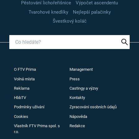
Pěstování lichořeřišnice
Výpočet ascendentu
Tvarohové knedlíky
Nejlepší palačinky
Švestkový koláč
O FTV Prima
Management
Volná místa
Press
Reklama
Castingy a výzvy
HbbTV
Kontakty
Podmínky užívání
Zpracování osobních údajů
Cookies
Nápověda
Vlastník FTV Prima spol. s
Redakce
r.o.