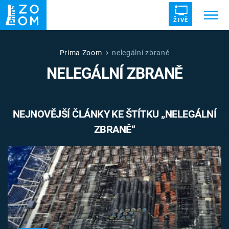
ŽIVĚ
Trendy:
ZRÁDCI
UFO
DRUHÁ SVĚTOVÁ VÁLKA
Prima Zoom
nelegální zbraně
NELEGÁLNÍ ZBRANĚ
ZÁHADY
VETŘELCI DÁVNOVĚKU
NEJNOVĚJŠÍ ČLÁNKY KE ŠTÍTKU „NELEGÁLNÍ
ZBRANĚ“
Témata
Témata
Pořady
TV Program