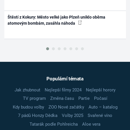
Štěstí z Kokury: Město velké jako Plzeň uniklo oběma
atomovým bombám, zasáhla náhoda
Populární témata
Jak zhubnout
Nejlepší filmy 2024
Nejlepší horory
TV program
Změna času
Partie
Počasí
Kdy budou volby
ZOO Nové začátky
Auto – katalog
7 pádů Honzy Dědka
Volby 2025
Svařené víno
Tatarák podle Pohlreicha
Aloe vera