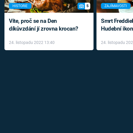
5
HISTORIE
ZAJÍMAVOSTI
Víte, proč se na Den
Smrt Freddie
díkůvzdání jí zrovna krocan?
Hudební ikon
až do konce 
24. listopadu 2022 13:40
24. listopadu 20
léky