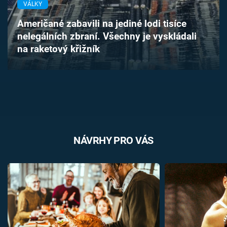
VÁLKY
Časopis
Američané zabavili na jediné lodi tisíce
Sledujte prima+
nelegálních zbraní. Všechny je vyskládali
na raketový křižník
Přihlášení
Sledujte nás
NÁVRHY PRO VÁS