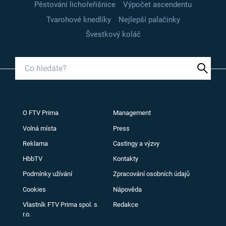
Pěstování lichořeřišnice
Výpočet ascendentu
Tvarohové knedlíky
Nejlepší palačinky
Švestkový koláč
O FTV Prima
Management
Volná místa
Press
Reklama
Castingy a výzvy
HbbTV
Kontakty
Podmínky užívání
Zpracování osobních údajů
Cookies
Nápověda
Vlastník FTV Prima spol. s
Redakce
r.o.