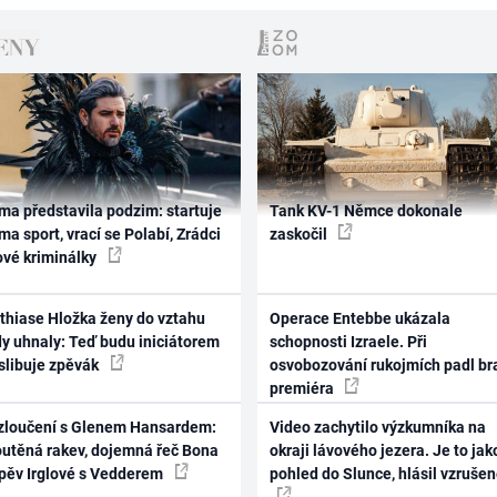
ma představila podzim: startuje
Tank KV-1 Němce dokonale
ma sport, vrací se Polabí, Zrádci
zaskočil
ové kriminálky
thiase Hložka ženy do vztahu
Operace Entebbe ukázala
dy uhnaly: Teď budu iniciátorem
schopnosti Izraele. Při
 slibuje zpěvák
osvobozování rukojmích padl br
premiéra
zloučení s Glenem Hansardem:
Video zachytilo výzkumníka na
outěná rakev, dojemná řeč Bona
okraji lávového jezera. Je to jak
zpěv Irglové s Vedderem
pohled do Slunce, hlásil vzruše