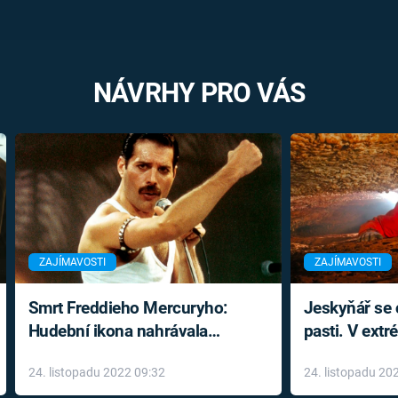
NÁVRHY PRO VÁS
ZAJÍMAVOSTI
ZAJÍMAVOSTI
Smrt Freddieho Mercuryho:
Jeskyňář se c
Hudební ikona nahrávala
pasti. V ext
až do konce života a odmítala
prožil noční
24. listopadu 2022 09:32
24. listopadu 20
léky
klaustrofobi