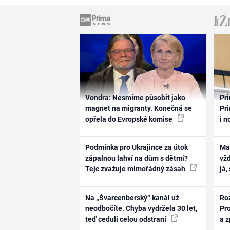
Vondra: Nesmíme působit jako
Pri
magnet na migranty. Konečná se
Pri
opřela do Evropské komise
i n
Podmínka pro Ukrajince za útok
Ma
zápalnou lahví na dům s dětmi?
vž
Tejc zvažuje mimořádný zásah
já,
Na „Švarcenberský“ kanál už
Ro
neodbočíte. Chyba vydržela 30 let,
Pr
teď ceduli celou odstraní
a 