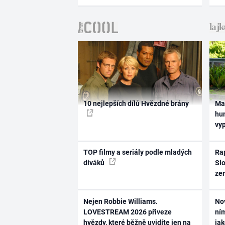
10 nejlepších dílů Hvězdné brány
Ma
hum
vy
TOP filmy a seriály podle mladých
Rap
diváků
Slo
ze
Nejen Robbie Williams.
No
LOVESTREAM 2026 přiveze
ním
hvězdy, které běžně uvidíte jen na
ja