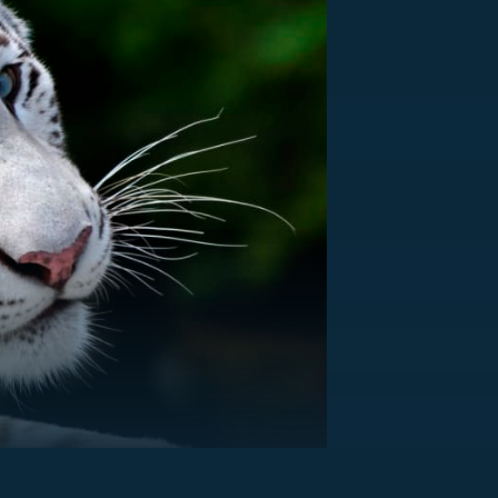
US
RSUS
ZE A