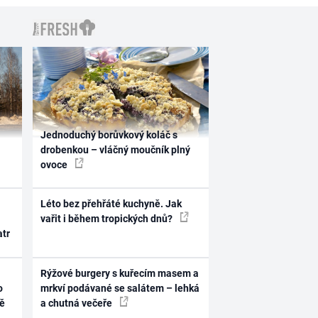
Jednoduchý borůvkový koláč s
drobenkou – vláčný moučník plný
ovoce
Léto bez přehřáté kuchyně. Jak
vařit i během tropických dnů?
atr
Rýžové burgery s kuřecím masem a
o
mrkví podávané se salátem – lehká
ně
a chutná večeře