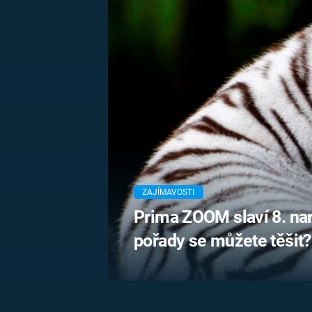
MARIE TEREZIE
ADOLF HITLER
NAPOLEON
BONAPARTE
ATENTÁT NA
REINHARDA
BRITSKÁ
HEYDRICHA
KRÁLOVSKÁ
RODINA
PRVNÍ SVĚTOVÁ
VÁLKA
ZAJÍMAVOSTI
Prima ZOOM slaví 8. na
pořady se můžete těšit?