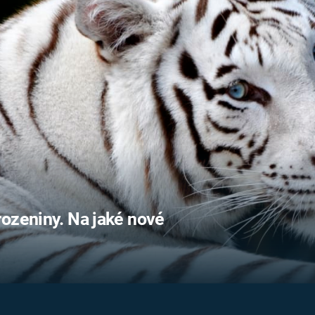
FILMY VERS
REALITA
UFO A
MIMOZEMŠŤANÉ
HORORY VE
REALITA
UTAJENÉ PŘÍBĚHY
ČESKÝCH DĚJIN
OPTICKÉ ILU
KLAMY
ALTERNATIVNÍ
HISTORIE
rozeniny. Na jaké nové