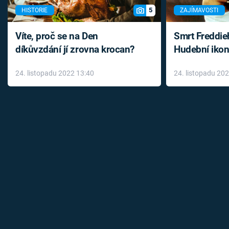
5
HISTORIE
ZAJÍMAVOSTI
Víte, proč se na Den
Smrt Freddie
díkůvzdání jí zrovna krocan?
Hudební ikon
až do konce 
24. listopadu 2022 13:40
24. listopadu 20
léky