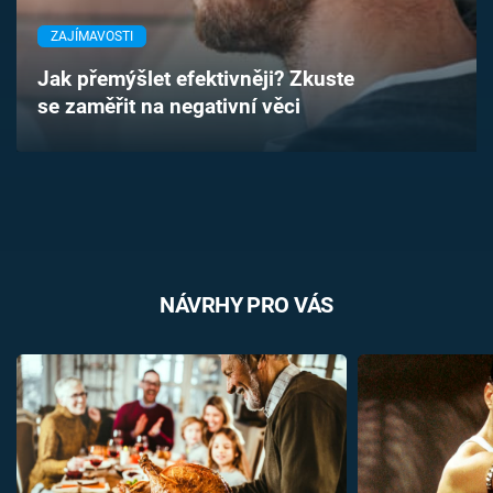
Časopis
ZAJÍMAVOSTI
Sledujte prima+
Jak přemýšlet efektivněji? Zkuste
se zaměřit na negativní věci
Přihlášení
Sledujte nás
NÁVRHY PRO VÁS