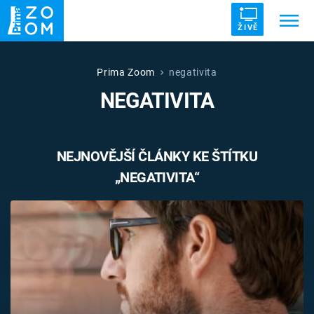
ŽIVĚ
Trendy:
ZRÁDCI
UFO
DRUHÁ SVĚTOVÁ VÁLKA
Prima Zoom
negativita
NEGATIVITA
ZÁHADY
VETŘELCI DÁVNOVĚKU
NEJNOVĚJŠÍ ČLÁNKY KE ŠTÍTKU
„NEGATIVITA“
Témata
Témata
Pořady
TV Program