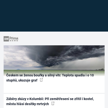
Českem se ženou bouřky a silný vítr. Teplota spadla i o 10
stupňů, ukazuje graf
Záběry zkázy v Kolumbii: Při zemětřesení se zřítil i kostel,
města hlásí desítky mrtvých