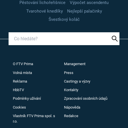
Pěstování lichořeřišnice
Výpočet ascendentu
Tvarohové knedlíky
Nejlepší palačinky
Švestkový koláč
O FTV Prima
Management
Volná místa
Press
Reklama
Castingy a výzvy
HbbTV
Kontakty
Podmínky užívání
Zpracování osobních údajů
Cookies
Nápověda
Vlastník FTV Prima spol. s
Redakce
r.o.