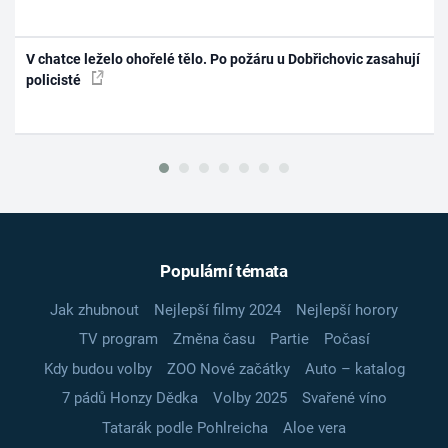
V chatce leželo ohořelé tělo. Po požáru u Dobřichovic zasahují
policisté
Populární témata
Jak zhubnout
Nejlepší filmy 2024
Nejlepší horory
TV program
Změna času
Partie
Počasí
Kdy budou volby
ZOO Nové začátky
Auto – katalog
7 pádů Honzy Dědka
Volby 2025
Svařené víno
Tatarák podle Pohlreicha
Aloe vera