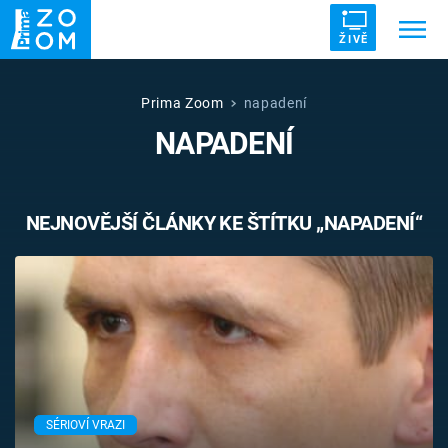
ŽIVĚ
Trendy:
ZRÁDCI
UFO
DRUHÁ SVĚTOVÁ VÁLKA
Prima Zoom
napadení
NAPADENÍ
ZÁHADY
VETŘELCI DÁVNOVĚKU
NEJNOVĚJŠÍ ČLÁNKY KE ŠTÍTKU „NAPADENÍ“
Témata
Témata
Pořady
TV Program
SÉRIOVÍ VRAZI