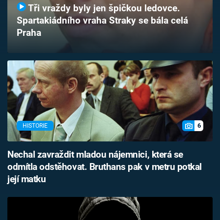
Tři vraždy byly jen špičkou ledovce.
Časopis
Spartakiádního vraha Straky se bála celá
Praha
Sledujte prima+
Přihlášení
Sledujte nás
6
HISTORIE
Nechal zavraždit mladou nájemnici, která se
odmítla odstěhovat. Bruthans pak v metru potkal
její matku