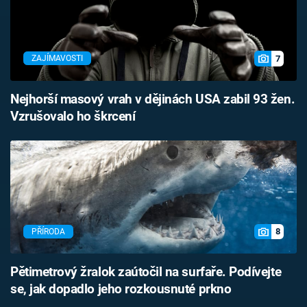
7
ZAJÍMAVOSTI
Nejhorší masový vrah v dějinách USA zabil 93 žen.
Vzrušovalo ho škrcení
8
PŘÍRODA
Pětimetrový žralok zaútočil na surfaře. Podívejte
se, jak dopadlo jeho rozkousnuté prkno