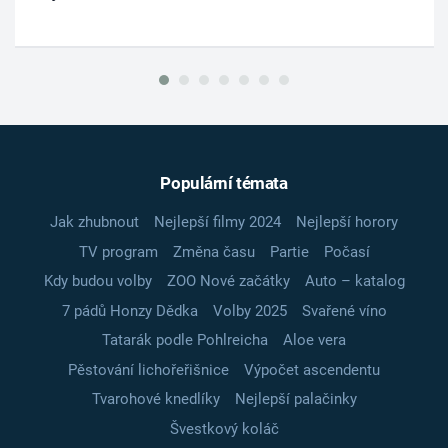
Populární témata
Jak zhubnout
Nejlepší filmy 2024
Nejlepší horory
TV program
Změna času
Partie
Počasí
Kdy budou volby
ZOO Nové začátky
Auto – katalog
7 pádů Honzy Dědka
Volby 2025
Svařené víno
Tatarák podle Pohlreicha
Aloe vera
Pěstování lichořeřišnice
Výpočet ascendentu
Tvarohové knedlíky
Nejlepší palačinky
Švestkový koláč