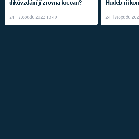
díkůvzdání jí zrovna krocan?
Hudební ikon
až do konce 
24. listopadu 2022 13:40
24. listopadu 20
léky