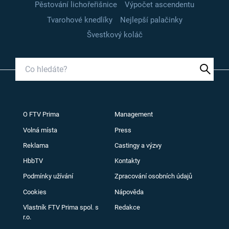
Pěstování lichořeřišnice
Výpočet ascendentu
Tvarohové knedlíky
Nejlepší palačinky
Švestkový koláč
O FTV Prima
Management
Volná místa
Press
Reklama
Castingy a výzvy
HbbTV
Kontakty
Podmínky užívání
Zpracování osobních údajů
Cookies
Nápověda
Vlastník FTV Prima spol. s
Redakce
r.o.