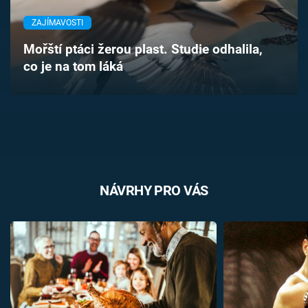
Časopis
ZAJÍMAVOSTI
Sledujte prima+
Mořští ptáci žerou plast. Studie odhalila,
co je na tom láká
Přihlášení
Sledujte nás
NÁVRHY PRO VÁS