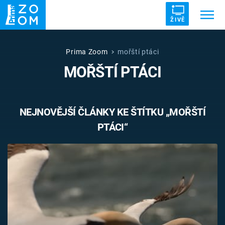
ŽIVĚ
Trendy:
ZRÁDCI
UFO
DRUHÁ SVĚTOVÁ VÁLKA
Prima Zoom
mořští ptáci
MOŘŠTÍ PTÁCI
ZÁHADY
VETŘELCI DÁVNOVĚKU
NEJNOVĚJŠÍ ČLÁNKY KE ŠTÍTKU „MOŘŠTÍ
PTÁCI“
Témata
Témata
Pořady
TV Program