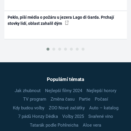
Peklo, píší média o požáru u jezera Lago di Garda. Prchají
stovky lidí, oblast zahalil dým
Populární témata
Jak zhubnout
Nejlepší filmy 2024
Nejlepší horory
TV program
Změna času
Partie
Počasí
Kdy budou volby
ZOO Nové začátky
Auto – katalog
7 pádů Honzy Dědka
Volby 2025
Svařené víno
Tatarák podle Pohlreicha
Aloe vera