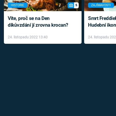
5
HISTORIE
ZAJÍMAVOSTI
Víte, proč se na Den
Smrt Freddie
díkůvzdání jí zrovna krocan?
Hudební ikon
až do konce 
24. listopadu 2022 13:40
24. listopadu 20
léky