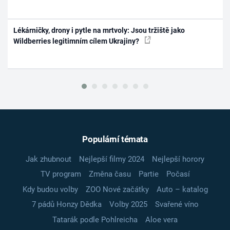
Lékárničky, drony i pytle na mrtvoly: Jsou tržiště jako
Wildberries legitimním cílem Ukrajiny?
Populární témata
Jak zhubnout
Nejlepší filmy 2024
Nejlepší horory
TV program
Změna času
Partie
Počasí
Kdy budou volby
ZOO Nové začátky
Auto – katalog
7 pádů Honzy Dědka
Volby 2025
Svařené víno
Tatarák podle Pohlreicha
Aloe vera