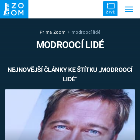
ŽIVĚ
Trendy:
ZRÁDCI
UFO
DRUHÁ SVĚTOVÁ VÁLKA
Prima Zoom
modroocí lidé
MODROOCÍ LIDÉ
ZÁHADY
VETŘELCI DÁVNOVĚKU
NEJNOVĚJŠÍ ČLÁNKY KE ŠTÍTKU „MODROOCÍ
LIDÉ“
Témata
Témata
Pořady
TV Program