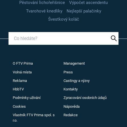
Pěstování lichořeřišnice
Výpočet ascendentu
Tvarohové knedlíky
Nejlepší palačinky
Švestkový koláč
O FTV Prima
Management
Volná místa
Press
Reklama
Castingy a výzvy
HbbTV
Kontakty
Podmínky užívání
Zpracování osobních údajů
Cookies
Nápověda
Vlastník FTV Prima spol. s
Redakce
r.o.