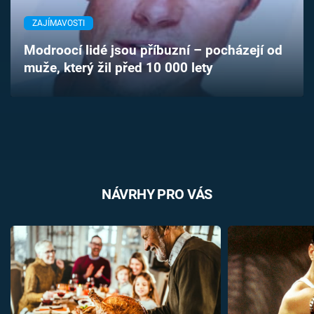
Časopis
ZAJÍMAVOSTI
Sledujte prima+
Modroocí lidé jsou příbuzní – pocházejí od
muže, který žil před 10 000 lety
Přihlášení
Sledujte nás
NÁVRHY PRO VÁS