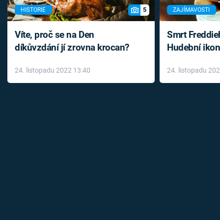
5
HISTORIE
ZAJÍMAVOSTI
Víte, proč se na Den
Smrt Freddie
díkůvzdání jí zrovna krocan?
Hudební ikon
až do konce 
24. listopadu 2022 13:40
24. listopadu 20
léky