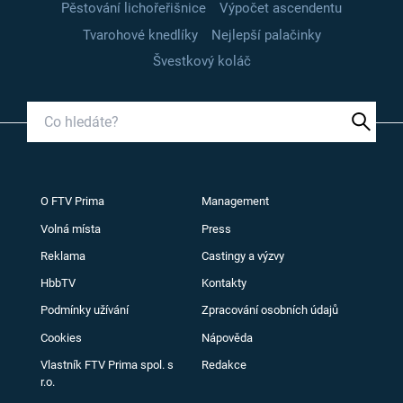
Pěstování lichořeřišnice
Výpočet ascendentu
Tvarohové knedlíky
Nejlepší palačinky
Švestkový koláč
O FTV Prima
Management
Volná místa
Press
Reklama
Castingy a výzvy
HbbTV
Kontakty
Podmínky užívání
Zpracování osobních údajů
Cookies
Nápověda
Vlastník FTV Prima spol. s
Redakce
r.o.