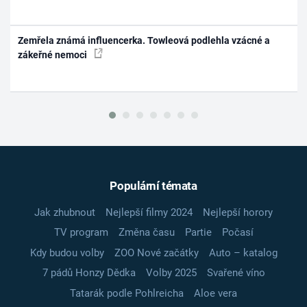
Zemřela známá influencerka. Towleová podlehla vzácné a
zákeřné nemoci
Populární témata
Jak zhubnout
Nejlepší filmy 2024
Nejlepší horory
TV program
Změna času
Partie
Počasí
Kdy budou volby
ZOO Nové začátky
Auto – katalog
7 pádů Honzy Dědka
Volby 2025
Svařené víno
Tatarák podle Pohlreicha
Aloe vera