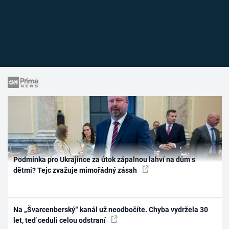
Podmínka pro Ukrajince za útok zápalnou lahví na dům s
dětmi? Tejc zvažuje mimořádný zásah
Na „Švarcenberský“ kanál už neodbočíte. Chyba vydržela 30
let, teď ceduli celou odstraní