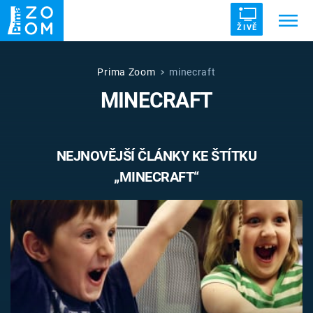
ŽIVĚ
Trendy:
ZRÁDCI
UFO
DRUHÁ SVĚTOVÁ VÁLKA
Prima Zoom
minecraft
MINECRAFT
ZÁHADY
VETŘELCI DÁVNOVĚKU
NEJNOVĚJŠÍ ČLÁNKY KE ŠTÍTKU
„MINECRAFT“
Témata
Témata
Pořady
TV Program