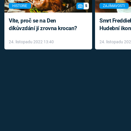
5
HISTORIE
ZAJÍMAVOSTI
Víte, proč se na Den
Smrt Freddie
díkůvzdání jí zrovna krocan?
Hudební ikon
až do konce 
24. listopadu 2022 13:40
24. listopadu 20
léky