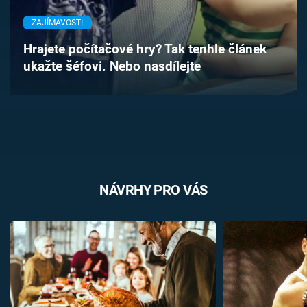
Časopis
ZAJÍMAVOSTI
Sledujte prima+
Hrajete počítačové hry? Tak tenhle článek
ukažte šéfovi. Nebo nasdílejte
Přihlášení
Sledujte nás
NÁVRHY PRO VÁS